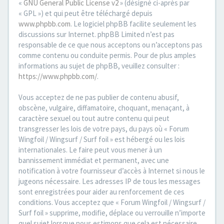
«
GNU General Public License v2
» (désigné ci-après par
« GPL ») et qui peut être téléchargé depuis
www.phpbb.com
. Le logiciel phpBB facilite seulement les
discussions sur Internet. phpBB Limited n’est pas
responsable de ce que nous acceptons ou n’acceptons pas
comme contenu ou conduite permis. Pour de plus amples
informations au sujet de phpBB, veuillez consulter :
https://www.phpbb.com/
.
Vous acceptez de ne pas publier de contenu abusif,
obscène, vulgaire, diffamatoire, choquant, menaçant, à
caractère sexuel ou tout autre contenu qui peut
transgresser les lois de votre pays, du pays où « Forum
Wingfoil / Wingsurf / Surf foil » est hébergé ou les lois
internationales. Le faire peut vous mener à un
bannissement immédiat et permanent, avec une
notification à votre fournisseur d’accès à Internet si nous le
jugeons nécessaire. Les adresses IP de tous les messages
sont enregistrées pour aider au renforcement de ces
conditions. Vous acceptez que « Forum Wingfoil / Wingsurf /
Surf foil » supprime, modifie, déplace ou verrouille n’importe
quel sujet lorsque nous estimons que cela est nécessaire.