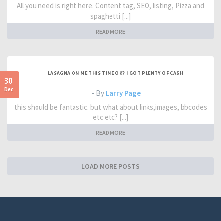
All you need is right here. Content tag, SEO, listing, Pizza and
spaghetti [...]
READ MORE
LASAGNA ON ME THIS TIME OK? I GOT PLENTY OF CASH
30
Dec
- By
Larry Page
this should be fantastic. but what about links,images, bbcodes
etc etc? [...]
READ MORE
LOAD MORE POSTS