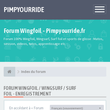
PIMPYOURRIDE
Toggle
Navigatio
Forum Wingfoil - Pimpyourride.fr
Forum 100% Wingfoil, Wingsurf, Surf foil et sports de glisse : Matos,
session, videos, tutos, apprentissage etc
Index du forum
FORUM WINGFOIL / WINGSURF / SURF
FOIL - ENREGISTREMENT
En accédant à « Forum
Français (vouvoiement)
Langue :