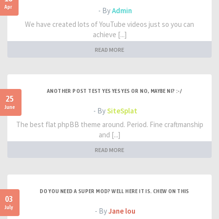
Apr
- By
Admin
We have created lots of YouTube videos just so you can
achieve [...]
READ MORE
ANOTHER POST TEST YES YES YES OR NO, MAYBE NI? :-/
25
June
- By
SiteSplat
The best flat phpBB theme around. Period. Fine craftmanship
and [...]
READ MORE
DO YOU NEED A SUPER MOD? WELL HERE IT IS. CHEW ON THIS
03
July
- By
Jane lou