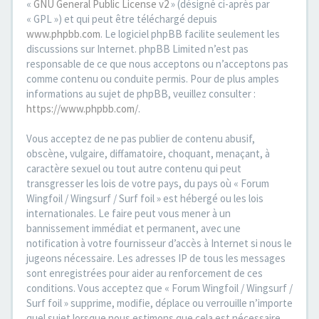
«
GNU General Public License v2
» (désigné ci-après par
« GPL ») et qui peut être téléchargé depuis
www.phpbb.com
. Le logiciel phpBB facilite seulement les
discussions sur Internet. phpBB Limited n’est pas
responsable de ce que nous acceptons ou n’acceptons pas
comme contenu ou conduite permis. Pour de plus amples
informations au sujet de phpBB, veuillez consulter :
https://www.phpbb.com/
.
Vous acceptez de ne pas publier de contenu abusif,
obscène, vulgaire, diffamatoire, choquant, menaçant, à
caractère sexuel ou tout autre contenu qui peut
transgresser les lois de votre pays, du pays où « Forum
Wingfoil / Wingsurf / Surf foil » est hébergé ou les lois
internationales. Le faire peut vous mener à un
bannissement immédiat et permanent, avec une
notification à votre fournisseur d’accès à Internet si nous le
jugeons nécessaire. Les adresses IP de tous les messages
sont enregistrées pour aider au renforcement de ces
conditions. Vous acceptez que « Forum Wingfoil / Wingsurf /
Surf foil » supprime, modifie, déplace ou verrouille n’importe
quel sujet lorsque nous estimons que cela est nécessaire.