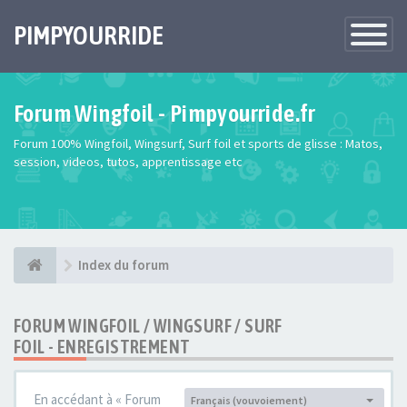
PIMPYOURRIDE
Toggle
Navigatio
Forum Wingfoil - Pimpyourride.fr
Forum 100% Wingfoil, Wingsurf, Surf foil et sports de glisse : Matos,
session, videos, tutos, apprentissage etc
Index du forum
FORUM WINGFOIL / WINGSURF / SURF
FOIL - ENREGISTREMENT
En accédant à « Forum
Français (vouvoiement)
Langue :