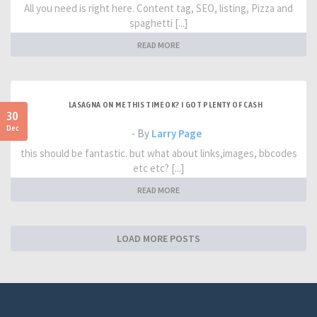
All you need is right here. Content tag, SEO, listing, Pizza and
spaghetti [...]
READ MORE
LASAGNA ON ME THIS TIME OK? I GOT PLENTY OF CASH
30
Dec
- By
Larry Page
this should be fantastic. but what about links,images, bbcodes
etc etc? [...]
READ MORE
LOAD MORE POSTS