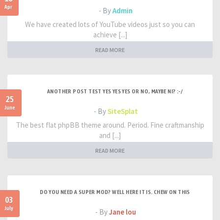
Apr
- By
Admin
We have created lots of YouTube videos just so you can
achieve [...]
READ MORE
ANOTHER POST TEST YES YES YES OR NO, MAYBE NI? :-/
25
June
- By
SiteSplat
The best flat phpBB theme around. Period. Fine craftmanship
and [...]
READ MORE
DO YOU NEED A SUPER MOD? WELL HERE IT IS. CHEW ON THIS
03
July
- By
Jane lou