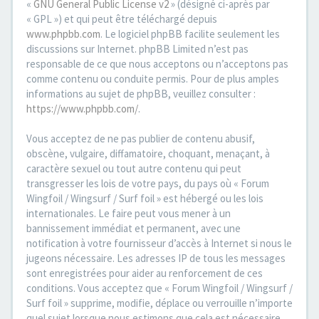
«
GNU General Public License v2
» (désigné ci-après par
« GPL ») et qui peut être téléchargé depuis
www.phpbb.com
. Le logiciel phpBB facilite seulement les
discussions sur Internet. phpBB Limited n’est pas
responsable de ce que nous acceptons ou n’acceptons pas
comme contenu ou conduite permis. Pour de plus amples
informations au sujet de phpBB, veuillez consulter :
https://www.phpbb.com/
.
Vous acceptez de ne pas publier de contenu abusif,
obscène, vulgaire, diffamatoire, choquant, menaçant, à
caractère sexuel ou tout autre contenu qui peut
transgresser les lois de votre pays, du pays où « Forum
Wingfoil / Wingsurf / Surf foil » est hébergé ou les lois
internationales. Le faire peut vous mener à un
bannissement immédiat et permanent, avec une
notification à votre fournisseur d’accès à Internet si nous le
jugeons nécessaire. Les adresses IP de tous les messages
sont enregistrées pour aider au renforcement de ces
conditions. Vous acceptez que « Forum Wingfoil / Wingsurf /
Surf foil » supprime, modifie, déplace ou verrouille n’importe
quel sujet lorsque nous estimons que cela est nécessaire.