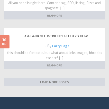
All you need is right here. Content tag, SEO, listing, Pizza and
spaghetti [...]
READ MORE
LASAGNA ON ME THIS TIME OK? I GOT PLENTY OF CASH
30
Dec
- By
Larry Page
this should be fantastic. but what about links,images, bbcodes
etc etc? [...]
READ MORE
LOAD MORE POSTS