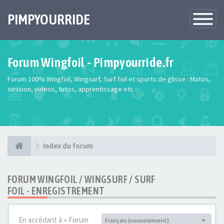
PIMPYOURRIDE
Toggle
Navigatio
Forum Wingfoil - Pimpyourride.fr
Forum 100% Wingfoil, Wingsurf, Surf foil et sports de glisse : Matos,
session, videos, tutos, apprentissage etc
Index du forum
FORUM WINGFOIL / WINGSURF / SURF
FOIL - ENREGISTREMENT
En accédant à « Forum
Français (vouvoiement)
Langue :