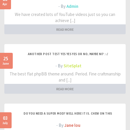
Apr
- By
Admin
We have created lots of YouTube videos just so you can
achieve [...]
READ MORE
ANOTHER POST TEST YES YES YES OR NO, MAYBE NI? :-/
25
June
- By
SiteSplat
The best flat phpBB theme around. Period. Fine craftmanship
and [...]
READ MORE
DO YOU NEED A SUPER MOD? WELL HERE IT IS. CHEW ON THIS
03
July
- By
Jane lou