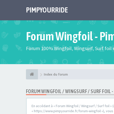
PIMPYOURRIDE
Forum Wingfoil - Pi
Forum 100% Wingfoil, Wingsurf, Surf foil e
Index du forum
FORUM WINGFOIL / WINGSURF / SURF FOIL
En accédant à « Forum Wingfoil / Wingsurf / Surf foil » (
« https://www.pimpyourride.fr/forum-wingfoil »), vou