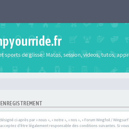
mpyourride.fr
t sports de glisse : Matos, session, videos, tutos, app
 - ENREGISTREMENT
désigné ci-après par « nous », « notre », « nos », « Forum Wingfoil / Wingsurf /
s acceptez d’être légalement responsable des conditions suivantes. Si vou