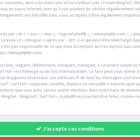
 suivantes, alors n’accédez pas et/ou n’utilisez pas « Forum Wingfoil / Wing
us en soyez informé, bien qu’il soit prudent de vérifier régulièrement cell
es changements ont été effectués, vous acceptez d’être légalement respons
par « ils », « eux », « leur », « logiciel phpBB », « www.phpbb.com », « phpB
 License v2
» (désigné ci-après par « GPL ») et qui peut être téléchargé de
ed n’est pas responsable de ce que nous acceptons ou n’acceptons pas co
tps://www.phpbb.com/
.
scène, vulgaire, diffamatoire, choquant, menaçant, à caractère sexuel ou t
urf foil » est hébergé ou les lois internationales. Le faire peut vous men
i nous le jugeons nécessaire. Les adresses IP de tous les messages sont en
urf / Surf foil » supprime, modifie, déplace ou verrouille n’importe quel s
ations que vous avez saisies soient stockées dans notre base de données
 Wingfoil / Wingsurf / Surf foil », ni phpBB ne pourront être tenus comme r
J’accepte ces conditions