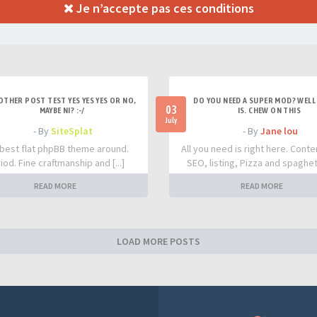
Je n’accepte pas ces conditions
OTHER POST TEST YES YES YES OR NO,
DO YOU NEED A SUPER MOD? WELL 
03
MAYBE NI? :-/
IS. CHEW ON THIS
July
- By
SiteSplat
- By
Jane lou
best flat phpBB theme around.
All you need is right here. Conte
iod. Fine craftmanship and [...]
SEO, listing, Pizza and spaghetti
READ MORE
READ MORE
LOAD MORE POSTS