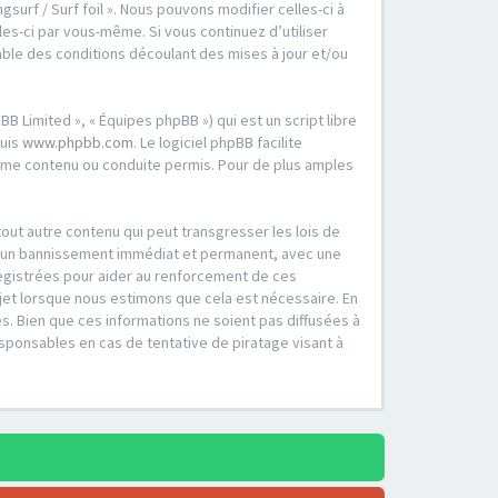
surf / Surf foil ». Nous pouvons modifier celles-ci à
es-ci par vous-même. Si vous continuez d’utiliser
able des conditions découlant des mises à jour et/ou
B Limited », « Équipes phpBB ») qui est un script libre
puis
www.phpbb.com
. Le logiciel phpBB facilite
mme contenu ou conduite permis. Pour de plus amples
out autre contenu qui peut transgresser les lois de
er à un bannissement immédiat et permanent, avec une
registrées pour aider au renforcement de ces
ujet lorsque nous estimons que cela est nécessaire. En
. Bien que ces informations ne soient pas diffusées à
esponsables en cas de tentative de piratage visant à