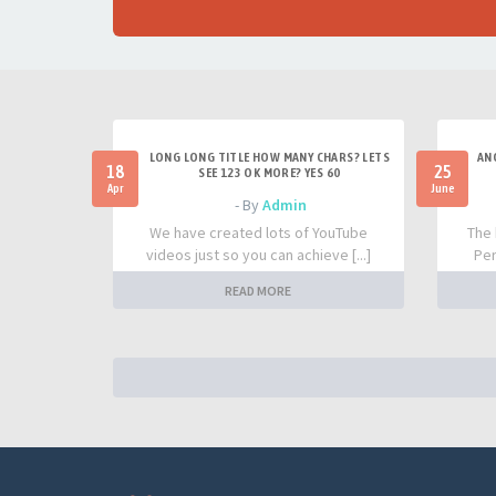
LONG LONG TITLE HOW MANY CHARS? LETS
AN
18
25
SEE 123 OK MORE? YES 60
Apr
June
- By
Admin
We have created lots of YouTube
The 
videos just so you can achieve [...]
Per
READ MORE