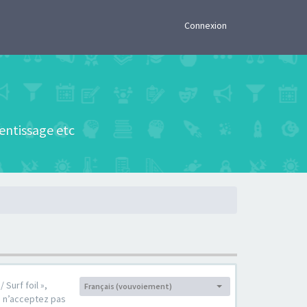
×
Connexion
rentissage etc
 Surf foil »,
Français (vouvoiement)
Langue :
s n’acceptez pas