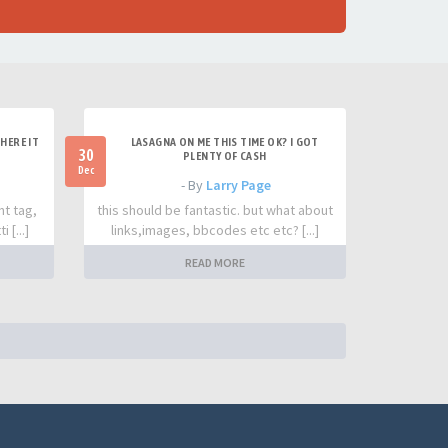
HERE IT
LASAGNA ON ME THIS TIME OK? I GOT
30
PLENTY OF CASH
Dec
- By
Larry Page
nt tag,
this should be fantastic. but what about
 [...]
links,images, bbcodes etc etc? [...]
READ MORE