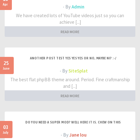
Apr
- By
Admin
We have created lots of YouTube videos just so you can
achieve [...]
READ MORE
ANOTHER POST TEST YES YES YES OR NO, MAYBE NI? :-/
25
June
- By
SiteSplat
The best flat phpBB theme around. Period. Fine craftmanship
and [...]
READ MORE
DO YOU NEED A SUPER MOD? WELL HERE IT IS. CHEW ON THIS
03
July
- By
Jane lou