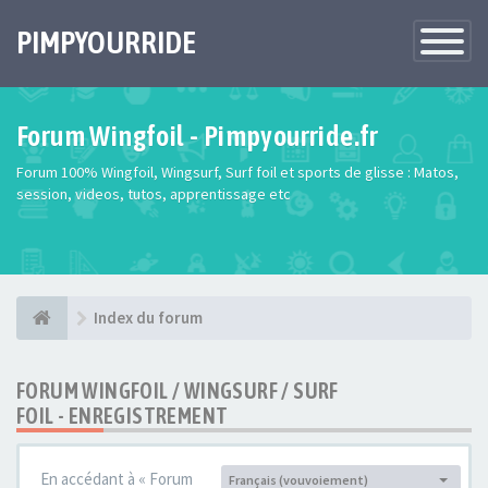
PIMPYOURRIDE
Toggle
Navigatio
Forum Wingfoil - Pimpyourride.fr
Forum 100% Wingfoil, Wingsurf, Surf foil et sports de glisse : Matos,
session, videos, tutos, apprentissage etc
Index du forum
FORUM WINGFOIL / WINGSURF / SURF
FOIL - ENREGISTREMENT
En accédant à « Forum
Français (vouvoiement)
Langue :