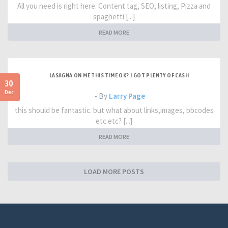
All you need is right here. Content tag, SEO, listing, Pizza and
spaghetti [...]
READ MORE
LASAGNA ON ME THIS TIME OK? I GOT PLENTY OF CASH
30
Dec
- By
Larry Page
this should be fantastic. but what about links,images, bbcodes
etc etc? [...]
READ MORE
LOAD MORE POSTS