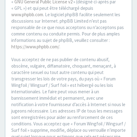
«
GNU General Public License v2
» (désigné ci-après par
« GPL ») et qui peut être téléchargé depuis
www.phpbb.com
. Le logiciel phpBB facilite seulement les
discussions sur Internet. phpBB Limited n’est pas
responsable de ce que nous acceptons ou n’acceptons pas
comme contenu ou conduite permis. Pour de plus amples
informations au sujet de phpBB, veuillez consulter :
https://www.phpbb.com/
.
Vous acceptez de ne pas publier de contenu abusif,
obscène, vulgaire, diffamatoire, choquant, menaçant, à
caractère sexuel ou tout autre contenu qui peut
transgresser les lois de votre pays, du pays où « Forum
Wingfoil / Wingsurf / Surf foil » est hébergé ou les lois
internationales. Le faire peut vous mener à un
bannissement immédiat et permanent, avec une
notification à votre fournisseur d’accès à Internet si nous le
jugeons nécessaire. Les adresses IP de tous les messages
sont enregistrées pour aider au renforcement de ces
conditions. Vous acceptez que « Forum Wingfoil / Wingsurf /
Surf foil » supprime, modifie, déplace ou verrouille n’importe
quel sujet lorsque nous estimons que cela est nécessaire.