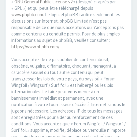
«
GNU General Public License v2
» (désigné ci-après par
« GPL ») et qui peut être téléchargé depuis
www.phpbb.com
. Le logiciel phpBB facilite seulement les
discussions sur Internet. phpBB Limited n’est pas
responsable de ce que nous acceptons ou n’acceptons pas
comme contenu ou conduite permis. Pour de plus amples
informations au sujet de phpBB, veuillez consulter :
https://www.phpbb.com/
.
Vous acceptez de ne pas publier de contenu abusif,
obscène, vulgaire, diffamatoire, choquant, menaçant, à
caractère sexuel ou tout autre contenu qui peut
transgresser les lois de votre pays, du pays où « Forum
Wingfoil / Wingsurf / Surf foil » est hébergé ou les lois
internationales. Le faire peut vous mener à un
bannissement immédiat et permanent, avec une
notification à votre fournisseur d’accès à Internet si nous le
jugeons nécessaire. Les adresses IP de tous les messages
sont enregistrées pour aider au renforcement de ces
conditions. Vous acceptez que « Forum Wingfoil / Wingsurf /
Surf foil » supprime, modifie, déplace ou verrouille n’importe
quel sujet lorsque nous estimons que cela est nécessaire.