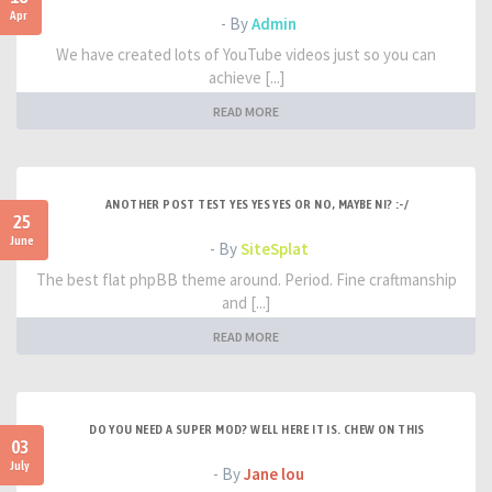
Apr
- By
Admin
We have created lots of YouTube videos just so you can
achieve [...]
READ MORE
ANOTHER POST TEST YES YES YES OR NO, MAYBE NI? :-/
25
June
- By
SiteSplat
The best flat phpBB theme around. Period. Fine craftmanship
and [...]
READ MORE
DO YOU NEED A SUPER MOD? WELL HERE IT IS. CHEW ON THIS
03
July
- By
Jane lou