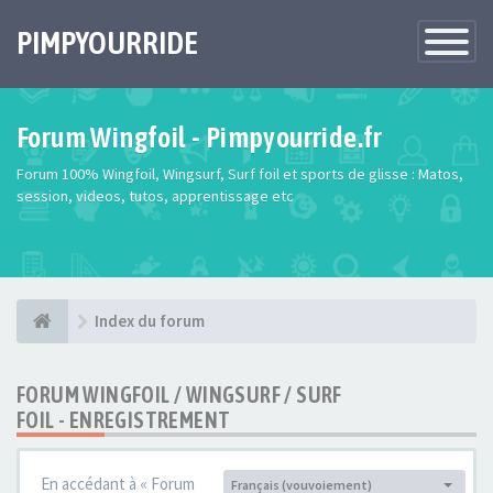
PIMPYOURRIDE
Toggle
Navigatio
Forum Wingfoil - Pimpyourride.fr
Forum 100% Wingfoil, Wingsurf, Surf foil et sports de glisse : Matos,
session, videos, tutos, apprentissage etc
Index du forum
FORUM WINGFOIL / WINGSURF / SURF
FOIL - ENREGISTREMENT
En accédant à « Forum
Français (vouvoiement)
Langue :