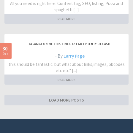
All you need is right here. Content tag, SEO, listing, Pizza and
spaghetti [...]
READ MORE
LASAGNA ON ME THIS TIME OK? I GOT PLENTY OF CASH
30
Dec
- By
Larry Page
this should be fantastic. but what about links,images, bbcodes
etc etc? [...]
READ MORE
LOAD MORE POSTS