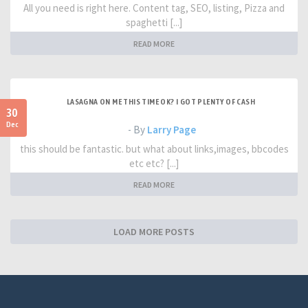
All you need is right here. Content tag, SEO, listing, Pizza and
spaghetti [...]
READ MORE
LASAGNA ON ME THIS TIME OK? I GOT PLENTY OF CASH
30
Dec
- By
Larry Page
this should be fantastic. but what about links,images, bbcodes
etc etc? [...]
READ MORE
LOAD MORE POSTS