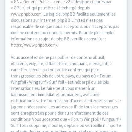
«
GNU General Public License v2
» (désigné ci-après par
« GPL ») et qui peut être téléchargé depuis
www.phpbb.com
. Le logiciel phpBB facilite seulement les
discussions sur Internet. phpBB Limited n’est pas
responsable de ce que nous acceptons ou n’acceptons pas
comme contenu ou conduite permis. Pour de plus amples
informations au sujet de phpBB, veuillez consulter :
https://www.phpbb.com/
.
Vous acceptez de ne pas publier de contenu abusif,
obscène, vulgaire, diffamatoire, choquant, menaçant, à
caractère sexuel ou tout autre contenu qui peut
transgresser les lois de votre pays, du pays où « Forum
Wingfoil / Wingsurf / Surf foil » est hébergé ou les lois
internationales. Le faire peut vous mener à un
bannissement immédiat et permanent, avec une
notification à votre fournisseur d’accès à Internet si nous le
jugeons nécessaire. Les adresses IP de tous les messages
sont enregistrées pour aider au renforcement de ces
conditions. Vous acceptez que « Forum Wingfoil / Wingsurf /
Surf foil » supprime, modifie, déplace ou verrouille n’importe
quel sujet lorsque nous estimons que cela est nécessaire.