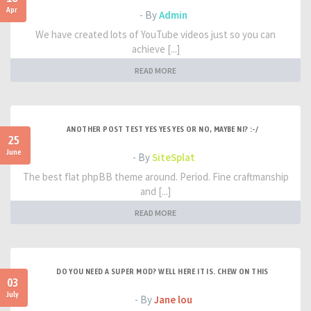
Apr
- By
Admin
We have created lots of YouTube videos just so you can
achieve [...]
READ MORE
ANOTHER POST TEST YES YES YES OR NO, MAYBE NI? :-/
25
June
- By
SiteSplat
The best flat phpBB theme around. Period. Fine craftmanship
and [...]
READ MORE
DO YOU NEED A SUPER MOD? WELL HERE IT IS. CHEW ON THIS
03
July
- By
Jane lou