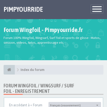
PIMPYOURRIDE
Toggle
Navigatio
Forum Wingfoil - Pimpyourride.fr
Forum 100% Wingfoil, Wingsurf, Surf foil et sports de glisse : Matos,
session, videos, tutos, apprentissage etc
Index du forum
FORUM WINGFOIL / WINGSURF / SURF
FOIL - ENREGISTREMENT
En accédant à « Forum
Français (vouvoiement)
Langue :