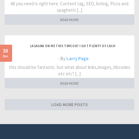
All you need is right here. Content tag, SEO, listing, Pizza and
spaghetti [...]
READ MORE
LASAGNA ON ME THIS TIME OK? I GOT PLENTY OF CASH
30
Dec
- By
Larry Page
this should be fantastic. but what about links,images, bbcodes
etc etc? [...]
READ MORE
LOAD MORE POSTS