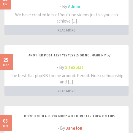
Apr
- By
Admin
We have created lots of YouTube videos just so you can
achieve [...]
READ MORE
ANOTHER POST TEST YES YES YES OR NO, MAYBE NI? :-/
25
June
- By
SiteSplat
The best flat phpBB theme around. Period. Fine craftmanship
and [...]
READ MORE
DO YOU NEED A SUPER MOD? WELL HERE IT IS. CHEW ON THIS
03
July
- By
Jane lou