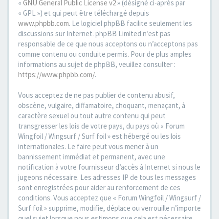
«
GNU General Public License v2
» (désigné ci-après par
« GPL ») et qui peut être téléchargé depuis
www.phpbb.com
. Le logiciel phpBB facilite seulement les
discussions sur Internet. phpBB Limited n’est pas
responsable de ce que nous acceptons ou n’acceptons pas
comme contenu ou conduite permis. Pour de plus amples
informations au sujet de phpBB, veuillez consulter :
https://www.phpbb.com/
.
Vous acceptez de ne pas publier de contenu abusif,
obscène, vulgaire, diffamatoire, choquant, menaçant, à
caractère sexuel ou tout autre contenu qui peut
transgresser les lois de votre pays, du pays où « Forum
Wingfoil / Wingsurf / Surf foil » est hébergé ou les lois
internationales. Le faire peut vous mener à un
bannissement immédiat et permanent, avec une
notification à votre fournisseur d’accès à Internet si nous le
jugeons nécessaire. Les adresses IP de tous les messages
sont enregistrées pour aider au renforcement de ces
conditions. Vous acceptez que « Forum Wingfoil / Wingsurf /
Surf foil » supprime, modifie, déplace ou verrouille n’importe
quel sujet lorsque nous estimons que cela est nécessaire.