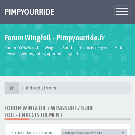
PIMPYOURRIDE
Toggle
Navigatio
Forum Wingfoil - Pimpyourride.fr
Forum 100% Wingfoil, Wingsurf, Surf foil et sports de glisse : Matos,
session, videos, tutos, apprentissage etc
Index du forum
FORUM WINGFOIL / WINGSURF / SURF
FOIL - ENREGISTREMENT
En accédant à « Forum
Français (vouvoiement)
Langue :