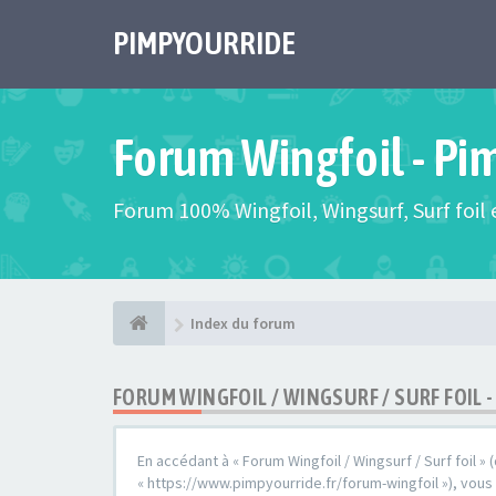
PIMPYOURRIDE
Forum Wingfoil - Pi
Forum 100% Wingfoil, Wingsurf, Surf foil e
Index du forum
FORUM WINGFOIL / WINGSURF / SURF FOIL
En accédant à « Forum Wingfoil / Wingsurf / Surf foil » (
« https://www.pimpyourride.fr/forum-wingfoil »), vou