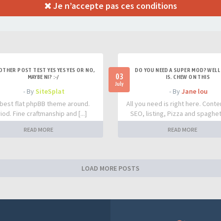
Je n’accepte pas ces conditions
OTHER POST TEST YES YES YES OR NO,
DO YOU NEED A SUPER MOD? WELL 
03
MAYBE NI? :-/
IS. CHEW ON THIS
July
- By
SiteSplat
- By
Jane lou
best flat phpBB theme around.
All you need is right here. Conte
iod. Fine craftmanship and [...]
SEO, listing, Pizza and spaghetti
READ MORE
READ MORE
LOAD MORE POSTS