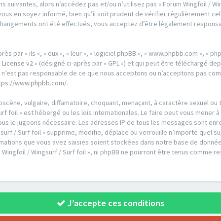
 suivantes, alors n’accédez pas et/ou n’utilisez pas « Forum Wingfoil / Wing
us en soyez informé, bien qu’il soit prudent de vérifier régulièrement cell
es changements ont été effectués, vous acceptez d’être légalement respons
par « ils », « eux », « leur », « logiciel phpBB », « www.phpbb.com », « phpB
 License v2
» (désigné ci-après par « GPL ») et qui peut être téléchargé de
ed n’est pas responsable de ce que nous acceptons ou n’acceptons pas co
tps://www.phpbb.com/
.
scène, vulgaire, diffamatoire, choquant, menaçant, à caractère sexuel ou t
urf foil » est hébergé ou les lois internationales. Le faire peut vous men
i nous le jugeons nécessaire. Les adresses IP de tous les messages sont en
urf / Surf foil » supprime, modifie, déplace ou verrouille n’importe quel s
ations que vous avez saisies soient stockées dans notre base de données
 Wingfoil / Wingsurf / Surf foil », ni phpBB ne pourront être tenus comme r
J’accepte ces conditions