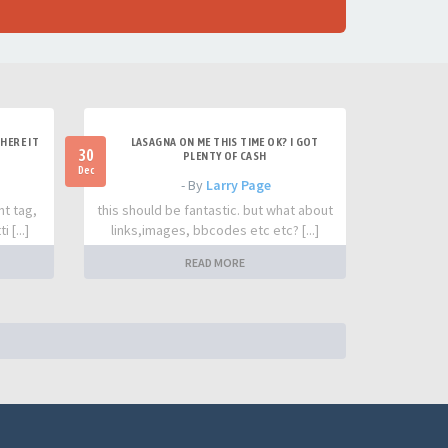
HERE IT
LASAGNA ON ME THIS TIME OK? I GOT
30
PLENTY OF CASH
Dec
- By
Larry Page
nt tag,
this should be fantastic. but what about
 [...]
links,images, bbcodes etc etc? [...]
READ MORE