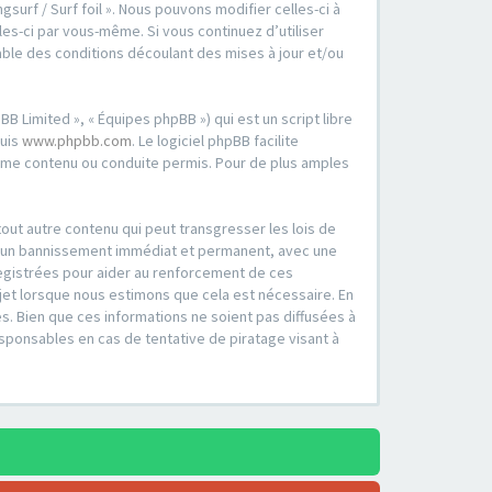
surf / Surf foil ». Nous pouvons modifier celles-ci à
es-ci par vous-même. Si vous continuez d’utiliser
able des conditions découlant des mises à jour et/ou
B Limited », « Équipes phpBB ») qui est un script libre
puis
www.phpbb.com
. Le logiciel phpBB facilite
mme contenu ou conduite permis. Pour de plus amples
out autre contenu qui peut transgresser les lois de
er à un bannissement immédiat et permanent, avec une
registrées pour aider au renforcement de ces
ujet lorsque nous estimons que cela est nécessaire. En
. Bien que ces informations ne soient pas diffusées à
esponsables en cas de tentative de piratage visant à