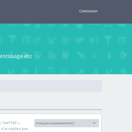
×
Connexion
rentissage etc
 Surf foil »,
Français (vouvoiement)
Langue :
s n’acceptez pas