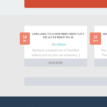
LONG LONG TITLE HOW MANY CHARS? LETS
AN
18
25
SEE 123 OK MORE? YES 60
Apr
June
- By
Admin
We have created lots of YouTube
The 
videos just so you can achieve [...]
Per
READ MORE