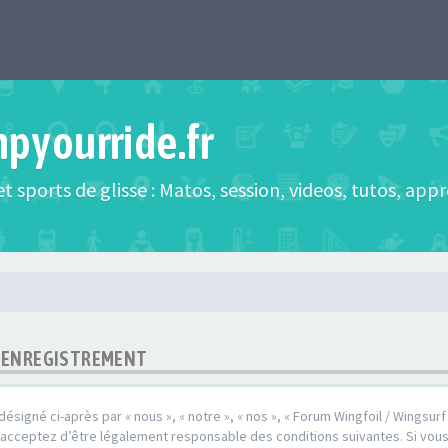
mpyourride.fr
t sports de glisse : Matos, session, videos, tutos, app
 - ENREGISTREMENT
désigné ci-après par « nous », « notre », « nos », « Forum Wingfoil / Wingsurf /
s acceptez d’être légalement responsable des conditions suivantes. Si vou