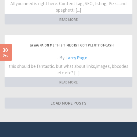
All you need is right here. Content tag, SEO, listing, Pizza and
spaghetti [...]
READ MORE
LASAGNA ON ME THIS TIME OK? I GOT PLENTY OF CASH
30
Dec
- By
Larry Page
this should be fantastic. but what about links,images, bbcodes
etc etc? [...]
READ MORE
LOAD MORE POSTS