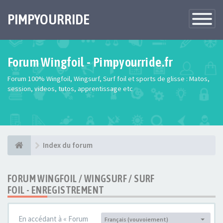
PIMPYOURRIDE
Toggle
Navigatio
Forum Wingfoil - Pimpyourride.fr
Forum 100% Wingfoil, Wingsurf, Surf foil et sports de glisse : Matos,
session, videos, tutos, apprentissage etc
Index du forum
FORUM WINGFOIL / WINGSURF / SURF
FOIL - ENREGISTREMENT
En accédant à « Forum
Français (vouvoiement)
Langue :