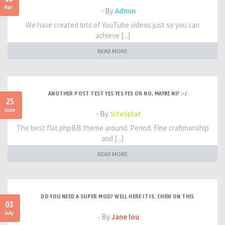
Apr
- By
Admin
We have created lots of YouTube videos just so you can
achieve [...]
READ MORE
ANOTHER POST TEST YES YES YES OR NO, MAYBE NI? :-/
25
June
- By
SiteSplat
The best flat phpBB theme around. Period. Fine craftmanship
and [...]
READ MORE
DO YOU NEED A SUPER MOD? WELL HERE IT IS. CHEW ON THIS
03
July
- By
Jane lou