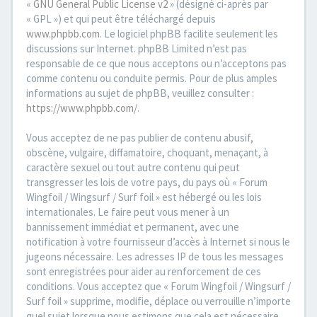
«
GNU General Public License v2
» (désigné ci-après par
« GPL ») et qui peut être téléchargé depuis
www.phpbb.com
. Le logiciel phpBB facilite seulement les
discussions sur Internet. phpBB Limited n’est pas
responsable de ce que nous acceptons ou n’acceptons pas
comme contenu ou conduite permis. Pour de plus amples
informations au sujet de phpBB, veuillez consulter :
https://www.phpbb.com/
.
Vous acceptez de ne pas publier de contenu abusif,
obscène, vulgaire, diffamatoire, choquant, menaçant, à
caractère sexuel ou tout autre contenu qui peut
transgresser les lois de votre pays, du pays où « Forum
Wingfoil / Wingsurf / Surf foil » est hébergé ou les lois
internationales. Le faire peut vous mener à un
bannissement immédiat et permanent, avec une
notification à votre fournisseur d’accès à Internet si nous le
jugeons nécessaire. Les adresses IP de tous les messages
sont enregistrées pour aider au renforcement de ces
conditions. Vous acceptez que « Forum Wingfoil / Wingsurf /
Surf foil » supprime, modifie, déplace ou verrouille n’importe
quel sujet lorsque nous estimons que cela est nécessaire.