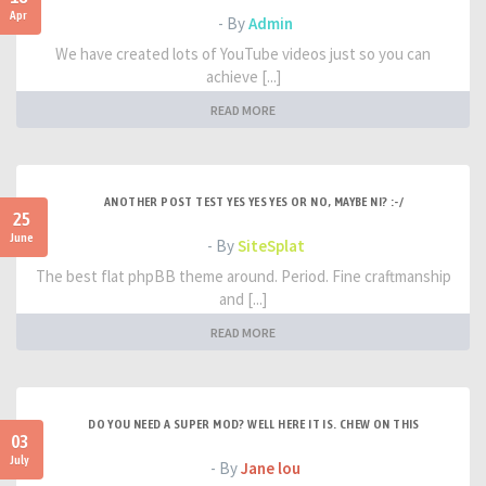
Apr
- By
Admin
We have created lots of YouTube videos just so you can
achieve [...]
READ MORE
ANOTHER POST TEST YES YES YES OR NO, MAYBE NI? :-/
25
June
- By
SiteSplat
The best flat phpBB theme around. Period. Fine craftmanship
and [...]
READ MORE
DO YOU NEED A SUPER MOD? WELL HERE IT IS. CHEW ON THIS
03
July
- By
Jane lou