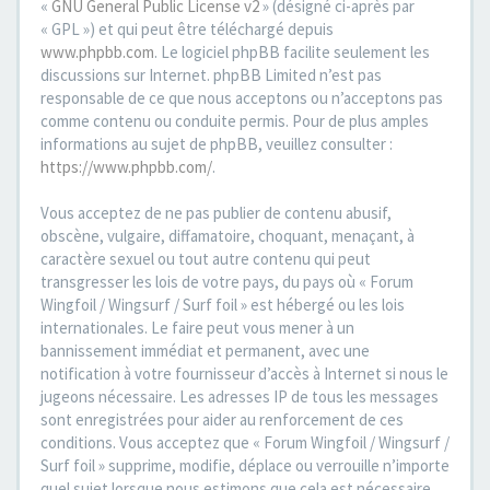
«
GNU General Public License v2
» (désigné ci-après par
« GPL ») et qui peut être téléchargé depuis
www.phpbb.com
. Le logiciel phpBB facilite seulement les
discussions sur Internet. phpBB Limited n’est pas
responsable de ce que nous acceptons ou n’acceptons pas
comme contenu ou conduite permis. Pour de plus amples
informations au sujet de phpBB, veuillez consulter :
https://www.phpbb.com/
.
Vous acceptez de ne pas publier de contenu abusif,
obscène, vulgaire, diffamatoire, choquant, menaçant, à
caractère sexuel ou tout autre contenu qui peut
transgresser les lois de votre pays, du pays où « Forum
Wingfoil / Wingsurf / Surf foil » est hébergé ou les lois
internationales. Le faire peut vous mener à un
bannissement immédiat et permanent, avec une
notification à votre fournisseur d’accès à Internet si nous le
jugeons nécessaire. Les adresses IP de tous les messages
sont enregistrées pour aider au renforcement de ces
conditions. Vous acceptez que « Forum Wingfoil / Wingsurf /
Surf foil » supprime, modifie, déplace ou verrouille n’importe
quel sujet lorsque nous estimons que cela est nécessaire.