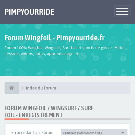
PIMPYOURRIDE
Toggle
Navigatio
Forum Wingfoil - Pimpyourride.fr
Forum 100% Wingfoil, Wingsurf, Surf foil et sports de glisse : Matos,
session, videos, tutos, apprentissage etc
Index du forum
FORUM WINGFOIL / WINGSURF / SURF
FOIL - ENREGISTREMENT
En accédant à « Forum
Français (vouvoiement)
Langue :