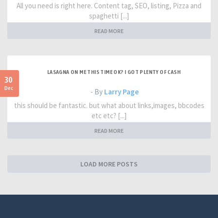
All you need is right here. Content tag, SEO, listing, Pizza and
spaghetti [...]
READ MORE
LASAGNA ON ME THIS TIME OK? I GOT PLENTY OF CASH
30
Dec
- By
Larry Page
this should be fantastic. but what about links,images, bbcodes
etc etc? [...]
READ MORE
LOAD MORE POSTS