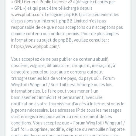
«
GNU General Public License v2
» (désigné ci-après par
« GPL ») et qui peut être téléchargé depuis
www.phpbb.com
. Le logiciel phpBB facilite seulement les
discussions sur Internet. phpBB Limited n’est pas
responsable de ce que nous acceptons ou n’acceptons pas
comme contenu ou conduite permis. Pour de plus amples
informations au sujet de phpBB, veuillez consulter :
https://www.phpbb.com/
.
Vous acceptez de ne pas publier de contenu abusif,
obscène, vulgaire, diffamatoire, choquant, menaçant, à
caractère sexuel ou tout autre contenu qui peut
transgresser les lois de votre pays, du pays où « Forum
Wingfoil / Wingsurf / Surf foil » est hébergé ou les lois
internationales. Le faire peut vous mener à un
bannissement immédiat et permanent, avec une
notification à votre fournisseur d’accès à Internet si nous le
jugeons nécessaire. Les adresses IP de tous les messages
sont enregistrées pour aider au renforcement de ces
conditions. Vous acceptez que « Forum Wingfoil / Wingsurf /
Surf foil » supprime, modifie, déplace ou verrouille n’importe
quel sujet lorsque nous estimons que cela est nécessaire.