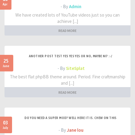
Apr
- By
Admin
We have created lots of YouTube videos just so you can
achieve [...]
READ MORE
ANOTHER POST TEST YES YES YES OR NO, MAYBE NI? :-/
25
June
- By
SiteSplat
The best flat phpBB theme around. Period. Fine craftmanship
and [...]
READ MORE
DO YOU NEED A SUPER MOD? WELL HERE IT IS. CHEW ON THIS
03
July
- By
Jane lou