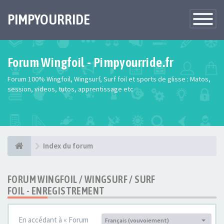
PIMPYOURRIDE
Toggle
Navigatio
Forum Wingfoil - Pimpyourride.fr
Forum 100% Wingfoil, Wingsurf, Surf foil et sports de glisse : Matos,
session, videos, tutos, apprentissage etc
Index du forum
FORUM WINGFOIL / WINGSURF / SURF
FOIL - ENREGISTREMENT
En accédant à « Forum
Français (vouvoiement)
Langue :