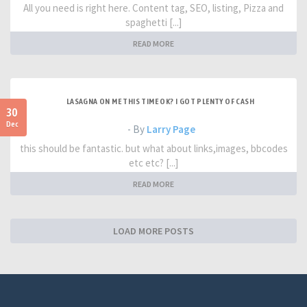
All you need is right here. Content tag, SEO, listing, Pizza and
spaghetti [...]
READ MORE
LASAGNA ON ME THIS TIME OK? I GOT PLENTY OF CASH
30
Dec
- By
Larry Page
this should be fantastic. but what about links,images, bbcodes
etc etc? [...]
READ MORE
LOAD MORE POSTS