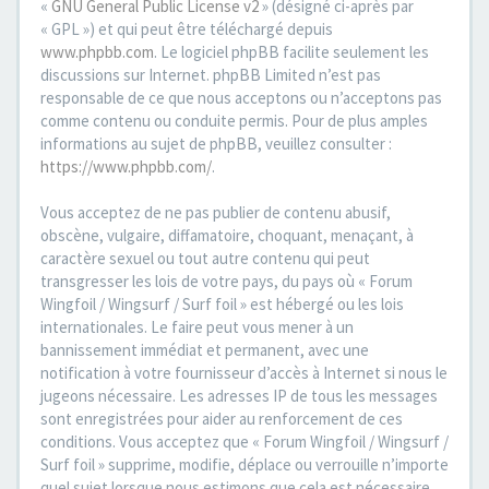
«
GNU General Public License v2
» (désigné ci-après par
« GPL ») et qui peut être téléchargé depuis
www.phpbb.com
. Le logiciel phpBB facilite seulement les
discussions sur Internet. phpBB Limited n’est pas
responsable de ce que nous acceptons ou n’acceptons pas
comme contenu ou conduite permis. Pour de plus amples
informations au sujet de phpBB, veuillez consulter :
https://www.phpbb.com/
.
Vous acceptez de ne pas publier de contenu abusif,
obscène, vulgaire, diffamatoire, choquant, menaçant, à
caractère sexuel ou tout autre contenu qui peut
transgresser les lois de votre pays, du pays où « Forum
Wingfoil / Wingsurf / Surf foil » est hébergé ou les lois
internationales. Le faire peut vous mener à un
bannissement immédiat et permanent, avec une
notification à votre fournisseur d’accès à Internet si nous le
jugeons nécessaire. Les adresses IP de tous les messages
sont enregistrées pour aider au renforcement de ces
conditions. Vous acceptez que « Forum Wingfoil / Wingsurf /
Surf foil » supprime, modifie, déplace ou verrouille n’importe
quel sujet lorsque nous estimons que cela est nécessaire.