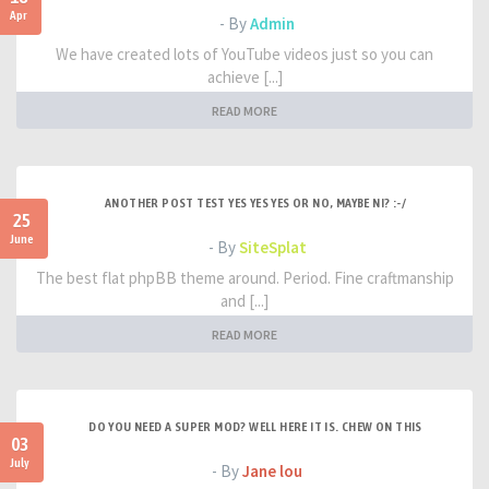
Apr
- By
Admin
We have created lots of YouTube videos just so you can
achieve [...]
READ MORE
ANOTHER POST TEST YES YES YES OR NO, MAYBE NI? :-/
25
June
- By
SiteSplat
The best flat phpBB theme around. Period. Fine craftmanship
and [...]
READ MORE
DO YOU NEED A SUPER MOD? WELL HERE IT IS. CHEW ON THIS
03
July
- By
Jane lou