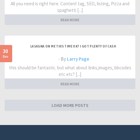
All you need is right here. Content tag, SEO, listing, Pizza and
spaghetti [...]
READ MORE
LASAGNA ON ME THIS TIME OK? I GOT PLENTY OF CASH
30
Dec
- By
Larry Page
this should be fantastic. but what about links,images, bbcodes
etc etc? [...]
READ MORE
LOAD MORE POSTS