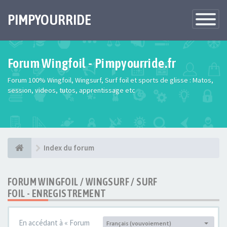
PIMPYOURRIDE
Toggle
Navigatio
Forum Wingfoil - Pimpyourride.fr
Forum 100% Wingfoil, Wingsurf, Surf foil et sports de glisse : Matos,
session, videos, tutos, apprentissage etc
Index du forum
FORUM WINGFOIL / WINGSURF / SURF
FOIL - ENREGISTREMENT
En accédant à « Forum
Français (vouvoiement)
Langue :