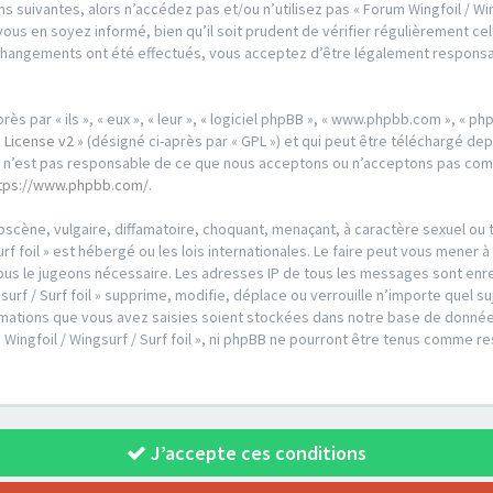
 suivantes, alors n’accédez pas et/ou n’utilisez pas « Forum Wingfoil / Wing
us en soyez informé, bien qu’il soit prudent de vérifier régulièrement cell
es changements ont été effectués, vous acceptez d’être légalement respons
par « ils », « eux », « leur », « logiciel phpBB », « www.phpbb.com », « phpB
 License v2
» (désigné ci-après par « GPL ») et qui peut être téléchargé de
ed n’est pas responsable de ce que nous acceptons ou n’acceptons pas co
tps://www.phpbb.com/
.
scène, vulgaire, diffamatoire, choquant, menaçant, à caractère sexuel ou t
urf foil » est hébergé ou les lois internationales. Le faire peut vous men
i nous le jugeons nécessaire. Les adresses IP de tous les messages sont en
urf / Surf foil » supprime, modifie, déplace ou verrouille n’importe quel s
ations que vous avez saisies soient stockées dans notre base de données
 Wingfoil / Wingsurf / Surf foil », ni phpBB ne pourront être tenus comme r
J’accepte ces conditions