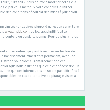
surf / Surf foil ». Nous pouvons modifier celles-ci à
es-ci par vous-même. Si vous continuez d’utiliser
able des conditions découlant des mises à jour et/ou
B Limited », « Équipes phpBB ») qui est un script libre
puis
www.phpbb.com
. Le logiciel phpBB facilite
mme contenu ou conduite permis. Pour de plus amples
out autre contenu qui peut transgresser les lois de
er à un bannissement immédiat et permanent, avec une
registrées pour aider au renforcement de ces
ujet lorsque nous estimons que cela est nécessaire. En
. Bien que ces informations ne soient pas diffusées à
esponsables en cas de tentative de piratage visant à