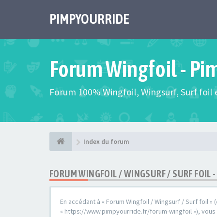
PIMPYOURRIDE
Forum Wingfoil - Pi
Forum 100% Wingfoil, Wingsurf, Surf foil e
Index du forum
FORUM WINGFOIL / WINGSURF / SURF FOIL
En accédant à « Forum Wingfoil / Wingsurf / Surf foil » (
« https://www.pimpyourride.fr/forum-wingfoil »), vou