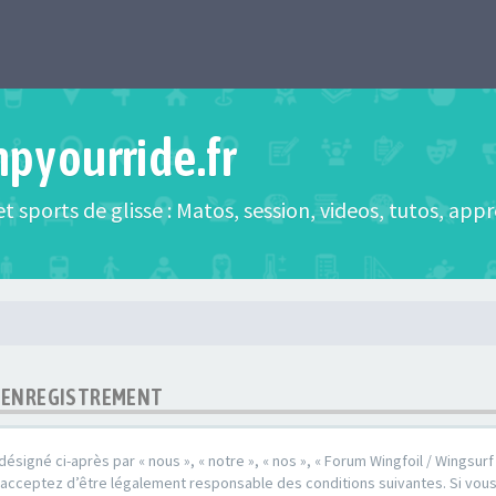
mpyourride.fr
t sports de glisse : Matos, session, videos, tutos, app
 - ENREGISTREMENT
désigné ci-après par « nous », « notre », « nos », « Forum Wingfoil / Wingsurf /
s acceptez d’être légalement responsable des conditions suivantes. Si vou