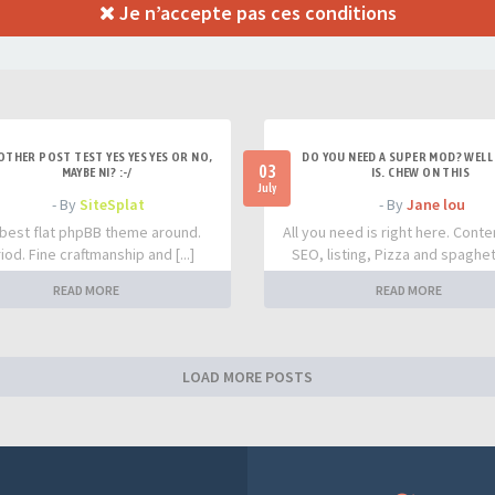
Je n’accepte pas ces conditions
OTHER POST TEST YES YES YES OR NO,
DO YOU NEED A SUPER MOD? WELL 
03
MAYBE NI? :-/
IS. CHEW ON THIS
July
- By
SiteSplat
- By
Jane lou
best flat phpBB theme around.
All you need is right here. Conte
iod. Fine craftmanship and [...]
SEO, listing, Pizza and spaghetti
READ MORE
READ MORE
LOAD MORE POSTS