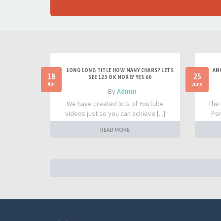
LONG LONG TITLE HOW MANY CHARS? LETS
AN
18
25
SEE 123 OK MORE? YES 60
Apr
June
- By
Admin
We have created lots of YouTube
The 
videos just so you can achieve [...]
Per
READ MORE