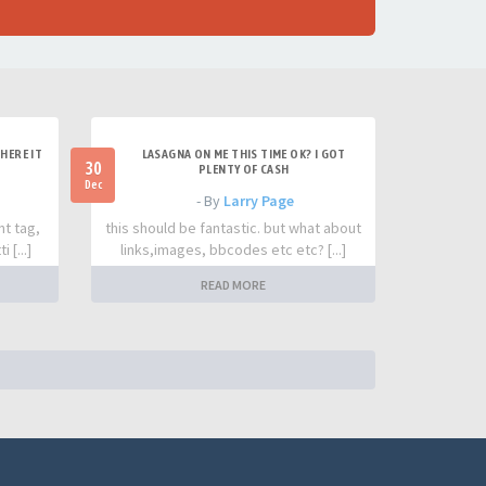
HERE IT
LASAGNA ON ME THIS TIME OK? I GOT
30
PLENTY OF CASH
Dec
- By
Larry Page
nt tag,
this should be fantastic. but what about
 [...]
links,images, bbcodes etc etc? [...]
READ MORE