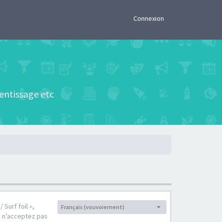
×
Connexion
rentissage etc
 Surf foil »,
Français (vouvoiement)
Langue :
s n’acceptez pas