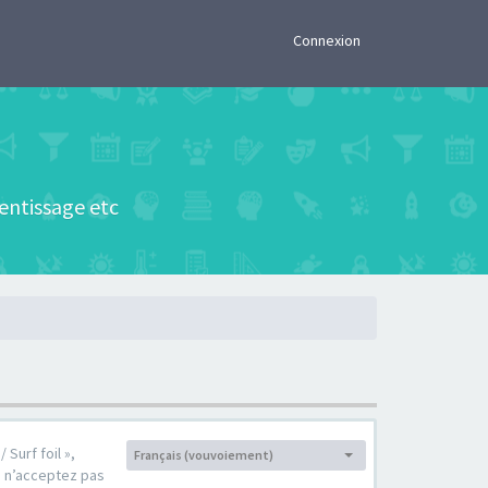
×
Connexion
rentissage etc
 Surf foil »,
Français (vouvoiement)
Langue :
s n’acceptez pas