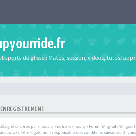
mpyourride.fr
t sports de glisse : Matos, session, videos, tutos, app
 - ENREGISTREMENT
désigné ci-après par « nous », « notre », « nos », « Forum Wingfoil / Wingsurf /
s acceptez d’être légalement responsable des conditions suivantes. Si vou