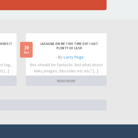
HERE IT
LASAGNA ON ME THIS TIME OK? I GOT
30
PLENTY OF CASH
Dec
- By
Larry Page
nt tag,
this should be fantastic. but what about
 [...]
links,images, bbcodes etc etc? [...]
READ MORE