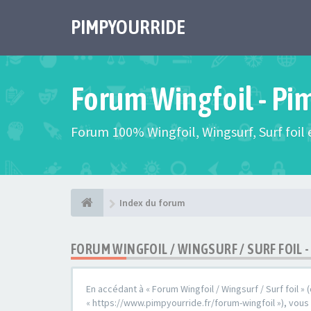
PIMPYOURRIDE
Forum Wingfoil - Pi
Forum 100% Wingfoil, Wingsurf, Surf foil e
Index du forum
FORUM WINGFOIL / WINGSURF / SURF FOIL
En accédant à « Forum Wingfoil / Wingsurf / Surf foil » (
« https://www.pimpyourride.fr/forum-wingfoil »), vou