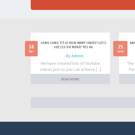
LONG LONG TITLE HOW MANY CHARS? LETS
AN
18
25
SEE 123 OK MORE? YES 60
Apr
June
- By
Admin
We have created lots of YouTube
The 
videos just so you can achieve [...]
Per
READ MORE