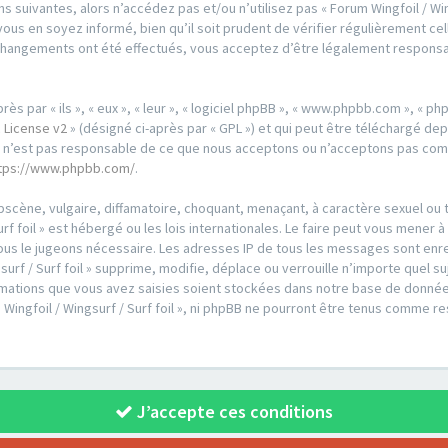
 suivantes, alors n’accédez pas et/ou n’utilisez pas « Forum Wingfoil / Wing
us en soyez informé, bien qu’il soit prudent de vérifier régulièrement cell
es changements ont été effectués, vous acceptez d’être légalement respons
par « ils », « eux », « leur », « logiciel phpBB », « www.phpbb.com », « phpB
 License v2
» (désigné ci-après par « GPL ») et qui peut être téléchargé de
ed n’est pas responsable de ce que nous acceptons ou n’acceptons pas co
tps://www.phpbb.com/
.
scène, vulgaire, diffamatoire, choquant, menaçant, à caractère sexuel ou t
urf foil » est hébergé ou les lois internationales. Le faire peut vous men
i nous le jugeons nécessaire. Les adresses IP de tous les messages sont en
urf / Surf foil » supprime, modifie, déplace ou verrouille n’importe quel s
ations que vous avez saisies soient stockées dans notre base de données
 Wingfoil / Wingsurf / Surf foil », ni phpBB ne pourront être tenus comme r
J’accepte ces conditions