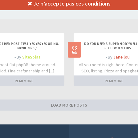
Je n’accepte pas ces conditions
OTHER POST TEST YES YES YES OR NO,
DO YOU NEED A SUPER MOD? WELL 
03
MAYBE NI? :-/
IS. CHEW ON THIS
July
- By
SiteSplat
- By
Jane lou
best flat phpBB theme around.
All you need is right here. Conte
iod. Fine craftmanship and [...]
SEO, listing, Pizza and spaghetti
READ MORE
READ MORE
LOAD MORE POSTS