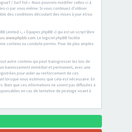
surf / Surf foil ». Nous pouvons modifier celles-ci à
es-ci par vous-même. Si vous continuez d’utiliser
able des conditions découlant des mises à jour et/ou
B Limited », « Équipes phpBB ») qui est un script libre
puis
www.phpbb.com
. Le logiciel phpBB facilite
mme contenu ou conduite permis. Pour de plus amples
out autre contenu qui peut transgresser les lois de
er à un bannissement immédiat et permanent, avec une
registrées pour aider au renforcement de ces
ujet lorsque nous estimons que cela est nécessaire. En
. Bien que ces informations ne soient pas diffusées à
esponsables en cas de tentative de piratage visant à