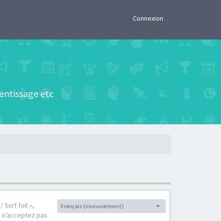
×
Connexion
rentissage etc
 Surf foil »,
Français (vouvoiement)
Langue :
s n’acceptez pas