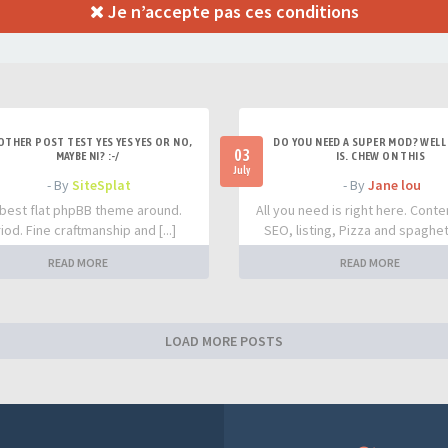
Je n’accepte pas ces conditions
OTHER POST TEST YES YES YES OR NO,
DO YOU NEED A SUPER MOD? WELL 
03
MAYBE NI? :-/
IS. CHEW ON THIS
July
- By
SiteSplat
- By
Jane lou
best flat phpBB theme around.
All you need is right here. Conte
iod. Fine craftmanship and [...]
SEO, listing, Pizza and spaghetti
READ MORE
READ MORE
LOAD MORE POSTS