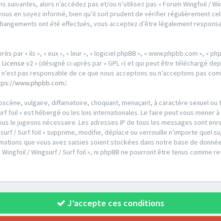
 suivantes, alors n’accédez pas et/ou n’utilisez pas « Forum Wingfoil / Wing
us en soyez informé, bien qu’il soit prudent de vérifier régulièrement cell
es changements ont été effectués, vous acceptez d’être légalement respons
par « ils », « eux », « leur », « logiciel phpBB », « www.phpbb.com », « phpB
 License v2
» (désigné ci-après par « GPL ») et qui peut être téléchargé de
ed n’est pas responsable de ce que nous acceptons ou n’acceptons pas co
tps://www.phpbb.com/
.
scène, vulgaire, diffamatoire, choquant, menaçant, à caractère sexuel ou t
urf foil » est hébergé ou les lois internationales. Le faire peut vous men
i nous le jugeons nécessaire. Les adresses IP de tous les messages sont en
urf / Surf foil » supprime, modifie, déplace ou verrouille n’importe quel s
ations que vous avez saisies soient stockées dans notre base de données
 Wingfoil / Wingsurf / Surf foil », ni phpBB ne pourront être tenus comme r
J’accepte ces conditions