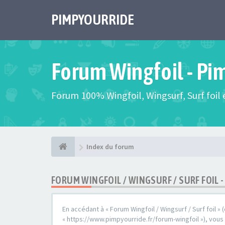
PIMPYOURRIDE
Forum Wingfoil - Pi
Forum 100% Wingfoil, Wingsurf, Surf foil e
Index du forum
FORUM WINGFOIL / WINGSURF / SURF FOIL
En accédant à « Forum Wingfoil / Wingsurf / Surf foil » (
« https://www.pimpyourride.fr/forum-wingfoil »), vou