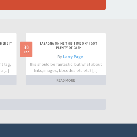
HERE IT
LASAGNA ON ME THIS TIME OK? I GOT
30
PLENTY OF CASH
Dec
- By
Larry Page
nt tag,
this should be fantastic. but what about
 [...]
links,images, bbcodes etc etc? [...]
READ MORE