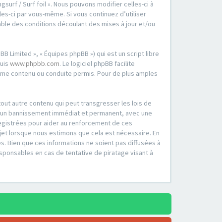
surf / Surf foil ». Nous pouvons modifier celles-ci à
es-ci par vous-même. Si vous continuez d’utiliser
able des conditions découlant des mises à jour et/ou
B Limited », « Équipes phpBB ») qui est un script libre
puis
www.phpbb.com
. Le logiciel phpBB facilite
mme contenu ou conduite permis. Pour de plus amples
out autre contenu qui peut transgresser les lois de
er à un bannissement immédiat et permanent, avec une
registrées pour aider au renforcement de ces
ujet lorsque nous estimons que cela est nécessaire. En
. Bien que ces informations ne soient pas diffusées à
esponsables en cas de tentative de piratage visant à