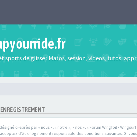
mpyourride.fr
t sports de glisse : Matos, session, videos, tutos, app
 - ENREGISTREMENT
désigné ci-après par « nous », « notre », « nos », « Forum Wingfoil / Wingsurf /
s acceptez d’être légalement responsable des conditions suivantes. Si vou