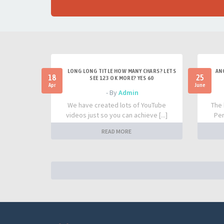
LONG LONG TITLE HOW MANY CHARS? LETS
AN
18
25
SEE 123 OK MORE? YES 60
Apr
June
- By
Admin
We have created lots of YouTube
The 
videos just so you can achieve [...]
Per
READ MORE