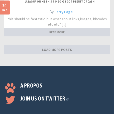
LASAGNA ON ME THIS TIME OK? I GOT PLENTY OF CASH
30
Dec
- By
Larry Page
this should be fantastic. but what about links,images, bbcodes
etc etc? [...]
READ MORE
LOAD MORE POSTS
A PROPOS
JOIN US ON TWITTER
@