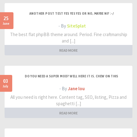
ANOTHER POST TEST YES YES YES OR NO, MAYBE NI? :-/
25
June
- By
SiteSplat
The best flat phpBB theme around. Period. Fine craftmanship
and [...]
READ MORE
DO YOU NEED A SUPER MOD? WELL HERE IT IS. CHEW ON THIS
03
July
- By
Jane lou
All you need is right here. Content tag, SEO, listing, Pizza and
spaghetti [...]
READ MORE