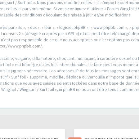
Wingsurf / Surf foil ». Nous pouvons modifier celles-ci à n’importe quel m
ent celles-ci par vous-même. Si vous continuez d’utiliser « Forum Wingfoil /
nsable des conditions découlant des mises à jour et/ou modifications.
par « ils », « eux », « leur », « logiciel phpBB », « www.phpbb.com », « phpB
 License v2
» (désigné ci-après par « GPL ») et qui peut être téléchargé de
ed n’est pas responsable de ce que nous acceptons ou n’acceptons pas co
tps://www.phpbb.com/
.
scène, vulgaire, diffamatoire, choquant, menaçant, à caractère sexuel ou t
urf foil » est hébergé ou les lois internationales. Le faire peut vous men
i nous le jugeons nécessaire. Les adresses IP de tous les messages sont en
urf / Surf foil » supprime, modifie, déplace ou verrouille n’importe quel s
ations que vous avez saisies soient stockées dans notre base de données
 Wingfoil / Wingsurf / Surf foil », ni phpBB ne pourront être tenus comme r