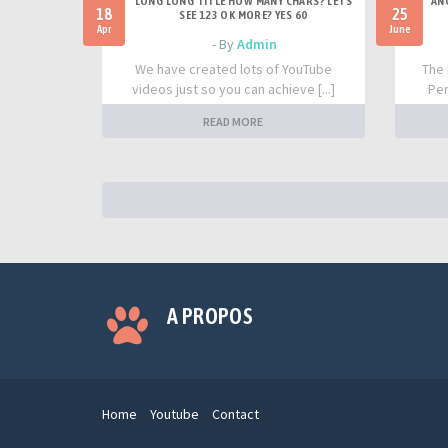
LONG LONG TITLE HOW MANY CHARS? LETS
AN
18
25
SEE 123 OK MORE? YES 60
Apr
June
- By
Admin
We have created lots of YouTube
The 
videos just so you can achieve [...]
Per
READ MORE
A PROPOS
Home
Youtube
Contact