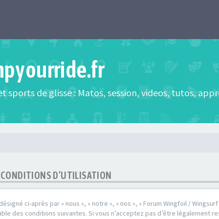
mpyourride.fr
t sports de glisse : Matos, session, videos, tutos, app
- CONDITIONS D’UTILISATION
(désigné ci-après par « nous », « notre », « nos », « Forum Wingfoil / Wingsurf
ble des conditions suivantes. Si vous n’acceptez pas d’être légalement re