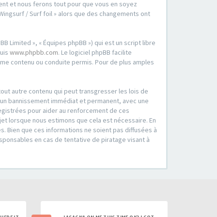
oment et nous ferons tout pour que vous en soyez
 Wingsurf / Surf foil » alors que des changements ont
B Limited », « Équipes phpBB ») qui est un script libre
puis
www.phpbb.com
. Le logiciel phpBB facilite
mme contenu ou conduite permis. Pour de plus amples
out autre contenu qui peut transgresser les lois de
er à un bannissement immédiat et permanent, avec une
registrées pour aider au renforcement de ces
ujet lorsque nous estimons que cela est nécessaire. En
. Bien que ces informations ne soient pas diffusées à
esponsables en cas de tentative de piratage visant à