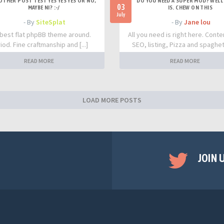
OTHER POST TEST YES YES YES OR NO,
DO YOU NEED A SUPER MOD? WELL 
03
MAYBE NI? :-/
IS. CHEW ON THIS
July
- By
SiteSplat
- By
Jane lou
best flat phpBB theme around.
All you need is right here. Conte
iod. Fine craftmanship and [...]
SEO, listing, Pizza and spaghetti
READ MORE
READ MORE
LOAD MORE POSTS
JOIN 