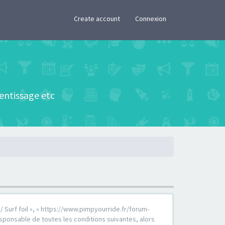
×
Create account
Connexion
rentissage etc
 / Surf foil », « https://www.pimpyourride.fr/forum-
sponsable de toutes les conditions suivantes, alors