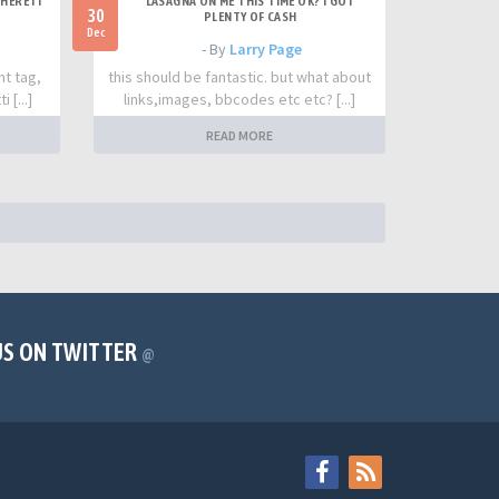
HERE IT
LASAGNA ON ME THIS TIME OK? I GOT
30
PLENTY OF CASH
Dec
- By
Larry Page
nt tag,
this should be fantastic. but what about
 [...]
links,images, bbcodes etc etc? [...]
READ MORE
US ON TWITTER
@