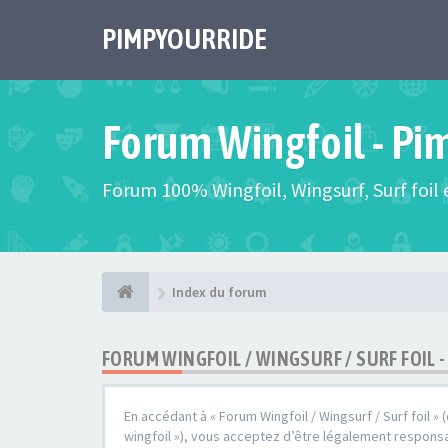
PIMPYOURRIDE
Forum Wingfoil - Pi
Forum 100% Wingfoil, Wingsurf, Surf foil e
Index du forum
FORUM WINGFOIL / WINGSURF / SURF FOIL 
En accédant à « Forum Wingfoil / Wingsurf / Surf foil » 
wingfoil »), vous acceptez d’être légalement responsa