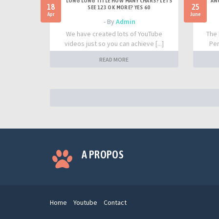
LONG LONG TITLE HOW MANY CHARS? LETS
AN
18
25
SEE 123 OK MORE? YES 60
Apr
June
- By
Admin
We have created lots of YouTube
The 
videos just so you can achieve [...]
Per
READ MORE
A PROPOS
Home
Youtube
Contact