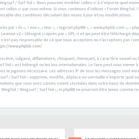
Wingsurf / Surf foil ». Nous pouvons modifier celles-ci à n’importe quel m
ent celles-ci par vous-même. Si vous continuez d’utiliser « Forum Wingfoil /
nsable des conditions découlant des mises à jour et/ou modifications.
par « ils », « eux », « leur », « logiciel phpBB », « www.phpbb.com », « phpB
 License v2
» (désigné ci-après par « GPL ») et qui peut être téléchargé de
ed n’est pas responsable de ce que nous acceptons ou n’acceptons pas co
tps://www.phpbb.com/
.
scène, vulgaire, diffamatoire, choquant, menaçant, à caractère sexuel ou t
urf foil » est hébergé ou les lois internationales. Le faire peut vous men
i nous le jugeons nécessaire. Les adresses IP de tous les messages sont en
urf / Surf foil » supprime, modifie, déplace ou verrouille n’importe quel s
ations que vous avez saisies soient stockées dans notre base de données
 Wingfoil / Wingsurf / Surf foil », ni phpBB ne pourront être tenus comme r