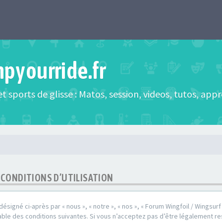
mpyourride.fr
t sports de glisse : Matos, session, videos, tutos, app
- CONDITIONS D’UTILISATION
(désigné ci-après par « nous », « notre », « nos », « Forum Wingfoil / Wingsurf
ble des conditions suivantes. Si vous n’acceptez pas d’être légalement re