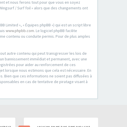
oment et nous ferons tout pour que vous en soyez
 Wingsurf / Surf foil » alors que des changements ont
B Limited », « Équipes phpBB ») qui est un script libre
puis
www.phpbb.com
. Le logiciel phpBB facilite
mme contenu ou conduite permis. Pour de plus amples
out autre contenu qui peut transgresser les lois de
er à un bannissement immédiat et permanent, avec une
registrées pour aider au renforcement de ces
ujet lorsque nous estimons que cela est nécessaire. En
. Bien que ces informations ne soient pas diffusées à
esponsables en cas de tentative de piratage visant à