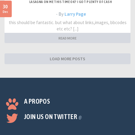
LASAGNA ON ME THIS TIME OK? I GOT PLENTY OF CASH
30
Dec
- By
Larry Page
this should be fantastic. but what about links,images, bbcodes
etc etc? [...]
READ MORE
LOAD MORE POSTS
A PROPOS
JOIN US ON TWITTER
@