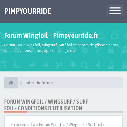
PIMPYOURRIDE
Toggle
Navigatio
Forum Wingfoil - Pimpyourride.fr
Forum 100% Wingfoil, Wingsurf, Surf foil et sports de glisse : Matos,
session, videos, tutos, apprentissage etc
Index du forum
FORUM WINGFOIL / WINGSURF / SURF
FOIL - CONDITIONS D’UTILISATION
En accédant à « Forum Wingfoil / Wingsurf / Surf foil »