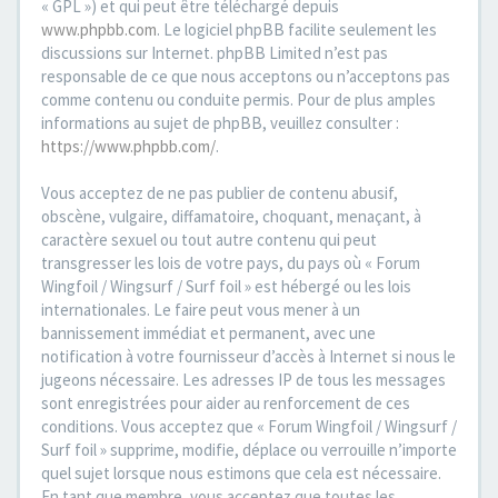
« GPL ») et qui peut être téléchargé depuis
www.phpbb.com
. Le logiciel phpBB facilite seulement les
discussions sur Internet. phpBB Limited n’est pas
responsable de ce que nous acceptons ou n’acceptons pas
comme contenu ou conduite permis. Pour de plus amples
informations au sujet de phpBB, veuillez consulter :
https://www.phpbb.com/
.
Vous acceptez de ne pas publier de contenu abusif,
obscène, vulgaire, diffamatoire, choquant, menaçant, à
caractère sexuel ou tout autre contenu qui peut
transgresser les lois de votre pays, du pays où « Forum
Wingfoil / Wingsurf / Surf foil » est hébergé ou les lois
internationales. Le faire peut vous mener à un
bannissement immédiat et permanent, avec une
notification à votre fournisseur d’accès à Internet si nous le
jugeons nécessaire. Les adresses IP de tous les messages
sont enregistrées pour aider au renforcement de ces
conditions. Vous acceptez que « Forum Wingfoil / Wingsurf /
Surf foil » supprime, modifie, déplace ou verrouille n’importe
quel sujet lorsque nous estimons que cela est nécessaire.
En tant que membre, vous acceptez que toutes les