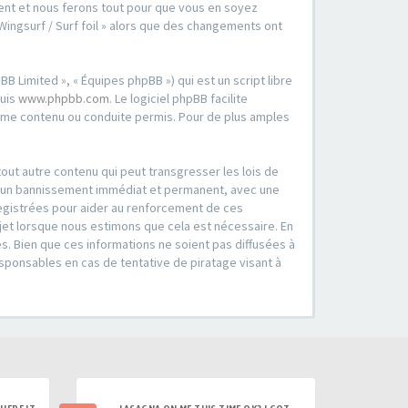
oment et nous ferons tout pour que vous en soyez
 Wingsurf / Surf foil » alors que des changements ont
B Limited », « Équipes phpBB ») qui est un script libre
puis
www.phpbb.com
. Le logiciel phpBB facilite
mme contenu ou conduite permis. Pour de plus amples
out autre contenu qui peut transgresser les lois de
er à un bannissement immédiat et permanent, avec une
registrées pour aider au renforcement de ces
ujet lorsque nous estimons que cela est nécessaire. En
. Bien que ces informations ne soient pas diffusées à
esponsables en cas de tentative de piratage visant à