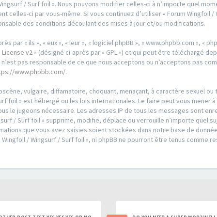
Wingsurf / Surf foil ». Nous pouvons modifier celles-ci à n’importe quel m
ent celles-ci par vous-même. Si vous continuez d’utiliser « Forum Wingfoil /
nsable des conditions découlant des mises à jour et/ou modifications.
par « ils », « eux », « leur », « logiciel phpBB », « www.phpbb.com », « phpB
 License v2
» (désigné ci-après par « GPL ») et qui peut être téléchargé de
ed n’est pas responsable de ce que nous acceptons ou n’acceptons pas co
tps://www.phpbb.com/
.
scène, vulgaire, diffamatoire, choquant, menaçant, à caractère sexuel ou t
urf foil » est hébergé ou les lois internationales. Le faire peut vous men
i nous le jugeons nécessaire. Les adresses IP de tous les messages sont en
urf / Surf foil » supprime, modifie, déplace ou verrouille n’importe quel s
ations que vous avez saisies soient stockées dans notre base de données
 Wingfoil / Wingsurf / Surf foil », ni phpBB ne pourront être tenus comme r