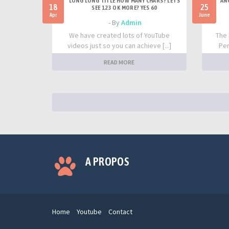
LONG LONG TITLE HOW MANY CHARS? LETS
AN
18
25
SEE 123 OK MORE? YES 60
Apr
June
- By
Admin
We have created lots of YouTube
The 
videos just so you can achieve [...]
Per
READ MORE
A PROPOS
Home
Youtube
Contact