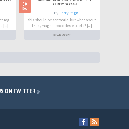
HERE IT
LASAGNA ON ME THIS TIME OK? I GOT
30
PLENTY OF CASH
Dec
- By
Larry Page
nt tag,
this should be fantastic. but what about
 [...]
links,images, bbcodes etc etc? [...]
READ MORE
US ON TWITTER
@