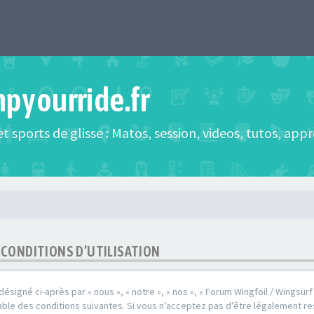
mpyourride.fr
t sports de glisse : Matos, session, videos, tutos, app
- CONDITIONS D’UTILISATION
(désigné ci-après par « nous », « notre », « nos », « Forum Wingfoil / Wingsurf
ble des conditions suivantes. Si vous n’acceptez pas d’être légalement re