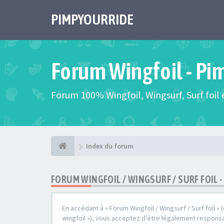
PIMPYOURRIDE
Forum Wingfoil - Pi
Forum 100% Wingfoil, Wingsurf, Surf foil e
Index du forum
FORUM WINGFOIL / WINGSURF / SURF FOIL 
En accédant à « Forum Wingfoil / Wingsurf / Surf foil » 
wingfoil »), vous acceptez d’être légalement responsa