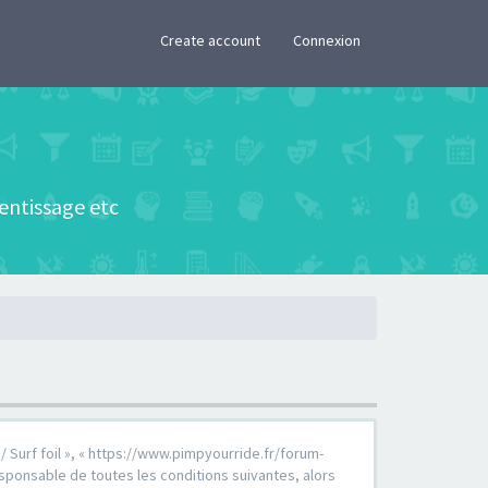
×
Create account
Connexion
rentissage etc
 / Surf foil », « https://www.pimpyourride.fr/forum-
sponsable de toutes les conditions suivantes, alors