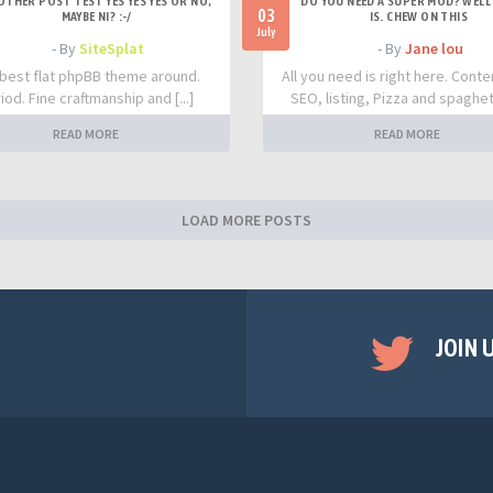
OTHER POST TEST YES YES YES OR NO,
DO YOU NEED A SUPER MOD? WELL 
03
MAYBE NI? :-/
IS. CHEW ON THIS
July
- By
SiteSplat
- By
Jane lou
best flat phpBB theme around.
All you need is right here. Conte
iod. Fine craftmanship and [...]
SEO, listing, Pizza and spaghetti
READ MORE
READ MORE
LOAD MORE POSTS
JOIN 