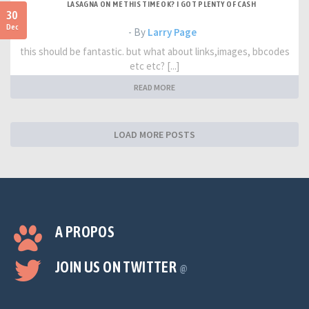
LASAGNA ON ME THIS TIME OK? I GOT PLENTY OF CASH
30
Dec
- By
Larry Page
this should be fantastic. but what about links,images, bbcodes
etc etc? [...]
READ MORE
LOAD MORE POSTS
A PROPOS
JOIN US ON TWITTER
@