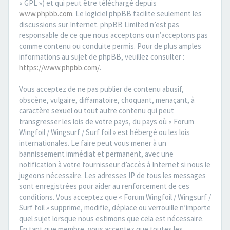
« GPL ») et qui peut être téléchargé depuis
www.phpbb.com
. Le logiciel phpBB facilite seulement les
discussions sur Internet. phpBB Limited n’est pas
responsable de ce que nous acceptons ou n’acceptons pas
comme contenu ou conduite permis. Pour de plus amples
informations au sujet de phpBB, veuillez consulter :
https://www.phpbb.com/
.
Vous acceptez de ne pas publier de contenu abusif,
obscène, vulgaire, diffamatoire, choquant, menaçant, à
caractère sexuel ou tout autre contenu qui peut
transgresser les lois de votre pays, du pays où « Forum
Wingfoil / Wingsurf / Surf foil » est hébergé ou les lois
internationales. Le faire peut vous mener à un
bannissement immédiat et permanent, avec une
notification à votre fournisseur d’accès à Internet si nous le
jugeons nécessaire. Les adresses IP de tous les messages
sont enregistrées pour aider au renforcement de ces
conditions. Vous acceptez que « Forum Wingfoil / Wingsurf /
Surf foil » supprime, modifie, déplace ou verrouille n’importe
quel sujet lorsque nous estimons que cela est nécessaire.
En tant que membre, vous acceptez que toutes les