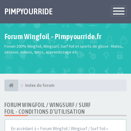
PIMPYOURRIDE
Toggle
Navigatio
Forum Wingfoil - Pimpyourride.fr
Forum 100% Wingfoil, Wingsurf, Surf foil et sports de glisse : Matos,
session, videos, tutos, apprentissage etc
Index du forum
FORUM WINGFOIL / WINGSURF / SURF
FOIL - CONDITIONS D’UTILISATION
En accédant à « Forum Wingfoil / Wingsurf / Surf foil »