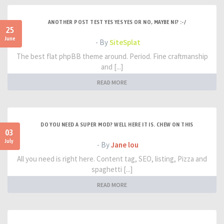
ANOTHER POST TEST YES YES YES OR NO, MAYBE NI? :-/
25
June
- By
SiteSplat
The best flat phpBB theme around. Period. Fine craftmanship
and [...]
READ MORE
DO YOU NEED A SUPER MOD? WELL HERE IT IS. CHEW ON THIS
03
July
- By
Jane lou
All you need is right here. Content tag, SEO, listing, Pizza and
spaghetti [...]
READ MORE