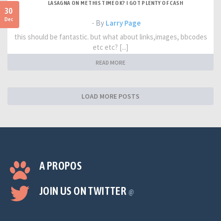
LASAGNA ON ME THIS TIME OK? I GOT PLENTY OF CASH
30
Dec
- By
Larry Page
this should be fantastic. but what about links,images, bbcodes
etc etc? [...]
READ MORE
LOAD MORE POSTS
A PROPOS
JOIN US ON TWITTER
@