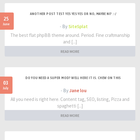
ANOTHER POST TEST YES YES YES OR NO, MAYBE NI? :-/
25
June
- By
SiteSplat
The best flat phpBB theme around. Period. Fine craftmanship
and [...]
READ MORE
DO YOU NEED A SUPER MOD? WELL HERE IT IS. CHEW ON THIS
03
July
- By
Jane lou
All you need is right here. Content tag, SEO, listing, Pizza and
spaghetti [...]
READ MORE