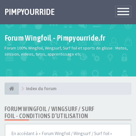
PIMPYOURRIDE
Toggle
Navigatio
Forum Wingfoil - Pimpyourride.fr
Forum 100% Wingfoil, Wingsurf, Surf foil et sports de glisse : Matos,
session, videos, tutos, apprentissage etc
Index du forum
FORUM WINGFOIL / WINGSURF / SURF
FOIL - CONDITIONS D’UTILISATION
En accédant à « Forum Wingfoil / Wingsurf / Surf foil »