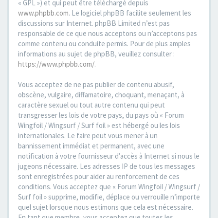
« GPL ») et qui peut être téléchargé depuis
www.phpbb.com
. Le logiciel phpBB facilite seulement les
discussions sur Internet. phpBB Limited n’est pas
responsable de ce que nous acceptons ou n’acceptons pas
comme contenu ou conduite permis. Pour de plus amples
informations au sujet de phpBB, veuillez consulter :
https://www.phpbb.com/
.
Vous acceptez de ne pas publier de contenu abusif,
obscène, vulgaire, diffamatoire, choquant, menaçant, à
caractère sexuel ou tout autre contenu qui peut
transgresser les lois de votre pays, du pays où « Forum
Wingfoil / Wingsurf / Surf foil » est hébergé ou les lois
internationales. Le faire peut vous mener à un
bannissement immédiat et permanent, avec une
notification à votre fournisseur d’accès à Internet si nous le
jugeons nécessaire. Les adresses IP de tous les messages
sont enregistrées pour aider au renforcement de ces
conditions. Vous acceptez que « Forum Wingfoil / Wingsurf /
Surf foil » supprime, modifie, déplace ou verrouille n’importe
quel sujet lorsque nous estimons que cela est nécessaire.
En tant que membre, vous acceptez que toutes les