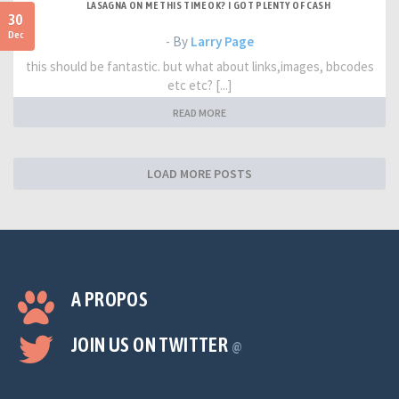
LASAGNA ON ME THIS TIME OK? I GOT PLENTY OF CASH
30
Dec
- By
Larry Page
this should be fantastic. but what about links,images, bbcodes
etc etc? [...]
READ MORE
LOAD MORE POSTS
A PROPOS
JOIN US ON TWITTER
@