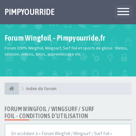
PIMPYOURRIDE
Toggle
Navigatio
Forum Wingfoil - Pimpyourride.fr
Forum 100% Wingfoil, Wingsurf, Surf foil et sports de glisse : Matos,
session, videos, tutos, apprentissage etc
Index du forum
FORUM WINGFOIL / WINGSURF / SURF
FOIL - CONDITIONS D’UTILISATION
En accédant à « Forum Wingfoil / Wingsurf / Surf foil »