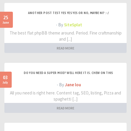
ANOTHER POST TEST YES YES YES OR NO, MAYBE NI? :-/
25
June
- By
SiteSplat
The best flat phpBB theme around. Period. Fine craftmanship
and [...]
READ MORE
DO YOU NEED A SUPER MOD? WELL HERE IT IS. CHEW ON THIS
03
July
- By
Jane lou
All you need is right here. Content tag, SEO, listing, Pizza and
spaghetti [...]
READ MORE