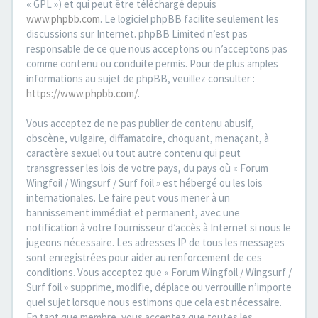
« GPL ») et qui peut être téléchargé depuis
www.phpbb.com
. Le logiciel phpBB facilite seulement les
discussions sur Internet. phpBB Limited n’est pas
responsable de ce que nous acceptons ou n’acceptons pas
comme contenu ou conduite permis. Pour de plus amples
informations au sujet de phpBB, veuillez consulter :
https://www.phpbb.com/
.
Vous acceptez de ne pas publier de contenu abusif,
obscène, vulgaire, diffamatoire, choquant, menaçant, à
caractère sexuel ou tout autre contenu qui peut
transgresser les lois de votre pays, du pays où « Forum
Wingfoil / Wingsurf / Surf foil » est hébergé ou les lois
internationales. Le faire peut vous mener à un
bannissement immédiat et permanent, avec une
notification à votre fournisseur d’accès à Internet si nous le
jugeons nécessaire. Les adresses IP de tous les messages
sont enregistrées pour aider au renforcement de ces
conditions. Vous acceptez que « Forum Wingfoil / Wingsurf /
Surf foil » supprime, modifie, déplace ou verrouille n’importe
quel sujet lorsque nous estimons que cela est nécessaire.
En tant que membre, vous acceptez que toutes les