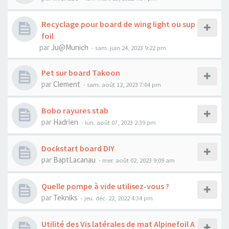
Recyclage pour board de wing light ou sup
foil
par
Ju@Munich
-
sam. juin 24, 2023 9:22 pm
Pet sur board Takoon
par
Clement
-
sam. août 12, 2023 7:04 pm
Bobo rayures stab
par
Hadrien
-
lun. août 07, 2023 2:39 pm
Dockstart board DIY
par
BaptLacanau
-
mer. août 02, 2023 9:09 am
Quelle pompe à vide utilisez-vous ?
par
Tekniks
-
jeu. déc. 22, 2022 4:34 pm
Utilité des Vis latérales de mat Alpinefoil A