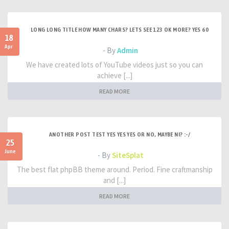
LONG LONG TITLE HOW MANY CHARS? LETS SEE 123 OK MORE? YES 60
18
Apr
- By
Admin
We have created lots of YouTube videos just so you can
achieve [...]
READ MORE
ANOTHER POST TEST YES YES YES OR NO, MAYBE NI? :-/
25
June
- By
SiteSplat
The best flat phpBB theme around. Period. Fine craftmanship
and [...]
READ MORE