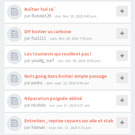
Boîtier foil 16´
par
Roitelet29
-
dim. févr. 23, 2025 8:43 pm
DIY boitier us carbone
par
fus1111
-
sam. févr. 18, 2023 7:59 pm
Les tournevis qui rouillent pas !
par
youdig_surf
-
lun. déc. 09, 2024 10:42 pm
Nuts gong dans boitier simple passage
par
pedro
-
dim. sept. 22, 2024 9:34 am
Réparation poignée abîmé
par
nicololo
-
lun. juin 17, 2024 6:37 am
Entretien , reprise rayures sur aile et stab
par
Fatman
-
mar. déc. 17, 2024 5:31 pm