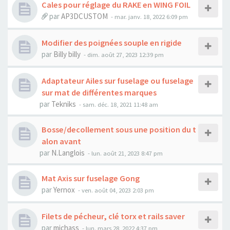
Cales pour réglage du RAKE en WING FOIL
par
AP3DCUSTOM
-
mar. janv. 18, 2022 6:09 pm
Modifier des poignées souple en rigide
par
Billy billy
-
dim. août 27, 2023 12:39 pm
Adaptateur Ailes sur fuselage ou fuselage
sur mat de différentes marques
par
Tekniks
-
sam. déc. 18, 2021 11:48 am
Bosse/decollement sous une position du t
alon avant
par
N.Langlois
-
lun. août 21, 2023 8:47 pm
Mat Axis sur fuselage Gong
par
Yernox
-
ven. août 04, 2023 2:03 pm
Filets de pécheur, clé torx et rails saver
par
michass
-
lun. mars 28, 2022 4:37 pm