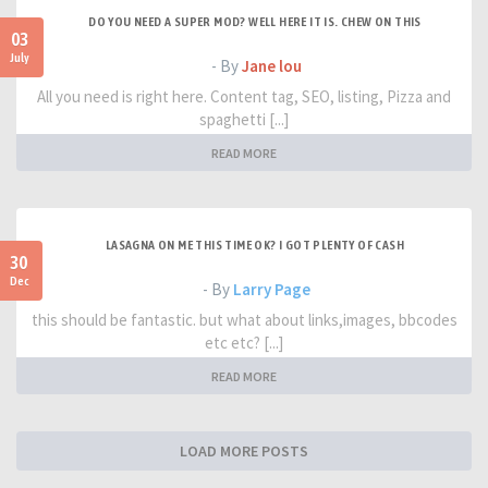
DO YOU NEED A SUPER MOD? WELL HERE IT IS. CHEW ON THIS
03
July
- By
Jane lou
All you need is right here. Content tag, SEO, listing, Pizza and
spaghetti [...]
READ MORE
LASAGNA ON ME THIS TIME OK? I GOT PLENTY OF CASH
30
Dec
- By
Larry Page
this should be fantastic. but what about links,images, bbcodes
etc etc? [...]
READ MORE
LOAD MORE POSTS