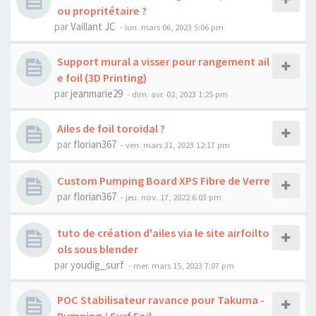
ou propritétaire ?
par
Vaillant JC
-
lun. mars 06, 2023 5:06 pm
Support mural a visser pour rangement ail
e foil (3D Printing)
par
jeanmarie29
-
dim. avr. 02, 2023 1:25 pm
Ailes de foil toroidal ?
par
florian367
-
ven. mars 31, 2023 12:17 pm
Custom Pumping Board XPS Fibre de Verre
par
florian367
-
jeu. nov. 17, 2022 6:03 pm
tuto de création d'ailes via le site airfoilto
ols sous blender
par
youdig_surf
-
mer. mars 15, 2023 7:07 pm
POC Stabilisateur ravance pour Takuma -