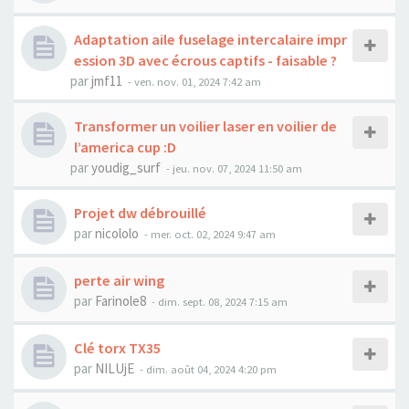
Adaptation aile fuselage intercalaire impr
ession 3D avec écrous captifs - faisable ?
par
jmf11
-
ven. nov. 01, 2024 7:42 am
Transformer un voilier laser en voilier de
l’america cup :D
par
youdig_surf
-
jeu. nov. 07, 2024 11:50 am
Projet dw débrouillé
par
nicololo
-
mer. oct. 02, 2024 9:47 am
perte air wing
par
Farinole8
-
dim. sept. 08, 2024 7:15 am
Clé torx TX35
par
NILUjE
-
dim. août 04, 2024 4:20 pm