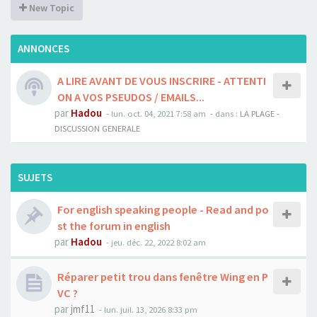
New Topic
ANNONCES
A LIRE AVANT DE VOUS INSCRIRE - ATTENTI
ON A VOS PSEUDOS / EMAILS...
par
Hadou
-
lun. oct. 04, 2021 7:58 am
- dans :
LA PLAGE -
DISCUSSION GENERALE
SUJETS
For english speaking people - Read and po
st the forum in english
par
Hadou
-
jeu. déc. 22, 2022 8:02 am
Réparer petit trou dans fenêtre Wing en P
VC ?
par
jmf11
-
lun. juil. 13, 2026 8:33 pm