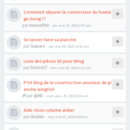
Comment séparer le connecteur du fusela
ge Gong ??
par
maxsurffoil
-
jeu. mai 23, 2024 3:57 pm
Se lancer faire sa planche
par
Guaxaro
-
jeu. mai 09, 2024 10:41 am
Liste des pièces 3D pour Wing
par
Patrice17
-
dim. mai 05, 2024 9:11 am
P'tit blog de la construction amateur de pl
anche wingfoil
par
djé83
-
mar. janv. 25, 2022 6:35 am
Aide choix volume sinker
par
nicololo
-
mer. mai 01, 2024 8:29 pm