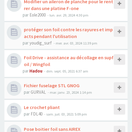
Modifier un aileron de planche pour le rent
rer dans une platine F-one
par
Eole2000
-
lun. avr. 29, 2024 4:30 pm
protéger son foil contre les rayures et imp
acts pendant l'utilisation
par
youdig_surf
-
mer. avr. 03, 2024 11:39 pm
Foil Drive - assistance au décollage en supf
oil / Wingfoil
par
Hadou
-
dim. sept. 05, 2021 6:37 am
Fichier fuselage STL GNOG
par
GURVAL
-
mar. janv. 23, 2024 1:14 pm
Le crochet pliant
par
FDL40
-
sam. juil. 03, 2021 5:09 pm
Pose boitier foil sans AIREX