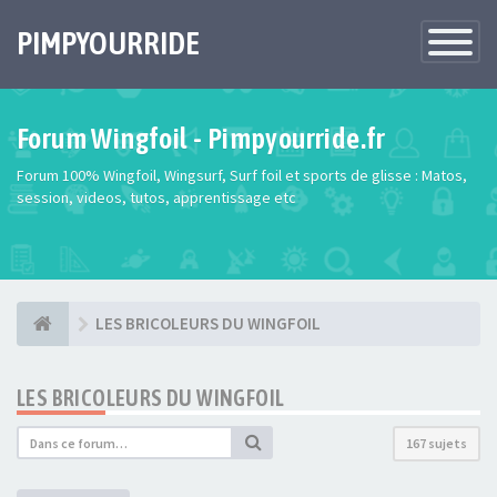
PIMPYOURRIDE
Toggle
Navigatio
Forum Wingfoil - Pimpyourride.fr
Forum 100% Wingfoil, Wingsurf, Surf foil et sports de glisse : Matos,
session, videos, tutos, apprentissage etc
LES BRICOLEURS DU WINGFOIL
LES BRICOLEURS DU WINGFOIL
167 sujets