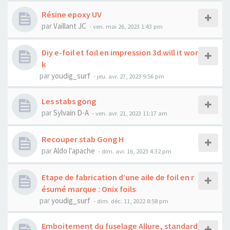
Résine epoxy UV
par
Vaillant JC
-
ven. mai 26, 2023 1:43 pm
Diy e-foil et foil en impression 3d will it wor
k
par
youdig_surf
-
jeu. avr. 27, 2023 9:56 pm
Les stabs gong
par
Sylvain D-A
-
ven. avr. 21, 2023 11:17 am
Recouper stab Gong H
par
Aldo l'apache
-
dim. avr. 16, 2023 4:32 pm
Etape de fabrication d’une aile de foil en r
ésumé marque : Onix foils
par
youdig_surf
-
dim. déc. 11, 2022 8:58 pm
Emboitement du fuselage Allure, standard