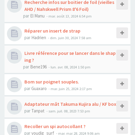
Recherche infos sur boitier de foil (vieilles
AHD / Nahskwell Prism 8'6 Foil)
par
El Manu
-
mar. août 13, 2024 6:54 pm
Réparer un insert de strap
par
Hadrien
-
dim. juin 30, 2024 7:58 am
Livre référence pour se lancer dans le shap
ing ?
par
Bene196
-
lun. avr. 08, 2024 1:50 pm
Bom sur poignet souples.
par
Guaxaro
-
mar. juin 25, 2024 2:17 pm
Adaptateur mât Takuma Kujira alu / KF box
par
Tanpat
-
sam. juil. 08, 2023 7:53 pm
Recoller un spi autocollant ?
par
youdig_surf
-
mar. mai 28, 2024 9:06 am