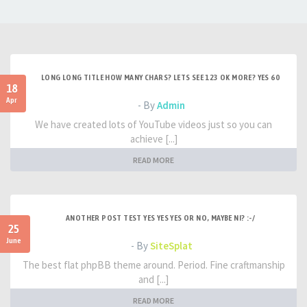
LONG LONG TITLE HOW MANY CHARS? LETS SEE 123 OK MORE? YES 60
18
Apr
- By
Admin
We have created lots of YouTube videos just so you can
achieve [...]
READ MORE
ANOTHER POST TEST YES YES YES OR NO, MAYBE NI? :-/
25
June
- By
SiteSplat
The best flat phpBB theme around. Period. Fine craftmanship
and [...]
READ MORE