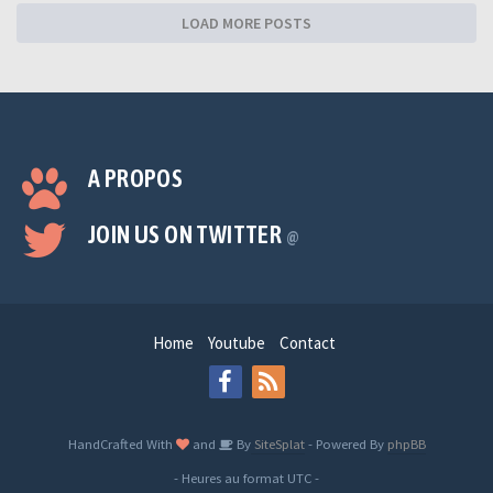
LOAD MORE POSTS
A PROPOS
JOIN US ON TWITTER
@
Home
Youtube
Contact
HandCrafted With
and
By
SiteSplat
- Powered By
phpBB
- Heures au format
UTC
-