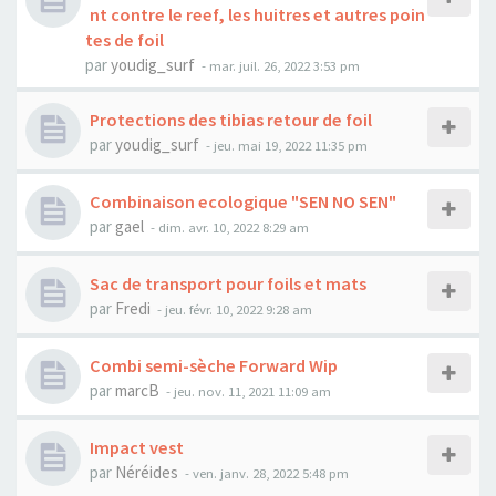
nt contre le reef, les huitres et autres poin
tes de foil
par
youdig_surf
-
mar. juil. 26, 2022 3:53 pm
Protections des tibias retour de foil
par
youdig_surf
-
jeu. mai 19, 2022 11:35 pm
Combinaison ecologique "SEN NO SEN"
par
gael
-
dim. avr. 10, 2022 8:29 am
Sac de transport pour foils et mats
par
Fredi
-
jeu. févr. 10, 2022 9:28 am
Combi semi-sèche Forward Wip
par
marcB
-
jeu. nov. 11, 2021 11:09 am
Impact vest
par
Néréides
-
ven. janv. 28, 2022 5:48 pm