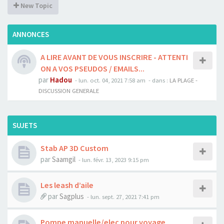
New Topic
ANNONCES
A LIRE AVANT DE VOUS INSCRIRE - ATTENTI
ON A VOS PSEUDOS / EMAILS...
par
Hadou
-
lun. oct. 04, 2021 7:58 am
- dans :
LA PLAGE -
DISCUSSION GENERALE
SUJETS
Stab AP 3D Custom
par
Saamgil
-
lun. févr. 13, 2023 9:15 pm
Les leash d’aile
par
Sagplus
-
lun. sept. 27, 2021 7:41 pm
Pompe manuelle/elec pour voyage