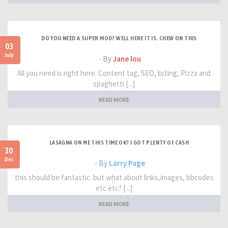
DO YOU NEED A SUPER MOD? WELL HERE IT IS. CHEW ON THIS
03
July
- By
Jane lou
All you need is right here. Content tag, SEO, listing, Pizza and
spaghetti [...]
READ MORE
LASAGNA ON ME THIS TIME OK? I GOT PLENTY OF CASH
30
Dec
- By
Larry Page
this should be fantastic. but what about links,images, bbcodes
etc etc? [...]
READ MORE