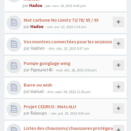
par
Hadou
-
jeu. nov. 18, 2021 8:45 pm
Mat carbone No Limitz 72/78/ 85 / 93
par
Hadou
-
ven. avr. 22, 2022 1:39 am
Vos montres connectées pour les sessions
par
Hadrien
-
dim. déc. 25, 2022 9:37 am
Pompe gonglage wing
par
Papounet40
-
mar. déc. 28, 2021 6:02 pm
Barre ou wish
par
manuel
-
dim. sept. 04, 2022 11:56 pm
Projet CEDRUS : Mats ALU
par
Ralaoups
-
ven. juil. 29, 2022 9:05 am
Listes des chaussons/chaussures protégea