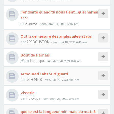
Tendinite quand tu nous tient...quel harnai
s???
par
Steeve
-
sam. janv. 14, 2023 12:02 pm
Outils de mesure des angles ailes-stabs
par
AP3DCUSTOM
-
jeu. mai 18, 2023 6:40 am
Bout de Harnais
par
ho-okipa
-
lun. déc. 20, 2021 8:44 am
Armoured Labs Surf guard
par
JCH44500
-
ven. juil. 28, 2023 4:00 pm
Visserie
par
ho-okipa
-
ven. sept. 24, 2021 9:46 am
quelle est la longueur minimale du mat; 6