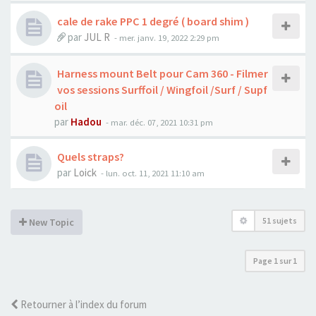
cale de rake PPC 1 degré ( board shim )
par
JUL R
-
mer. janv. 19, 2022 2:29 pm
Harness mount Belt pour Cam 360 - Filmer
vos sessions Surffoil / Wingfoil /Surf / Supf
oil
par
Hadou
-
mar. déc. 07, 2021 10:31 pm
Quels straps?
par
Loick
-
lun. oct. 11, 2021 11:10 am
51 sujets
New Topic
Page
1
sur
1
Retourner à l’index du forum