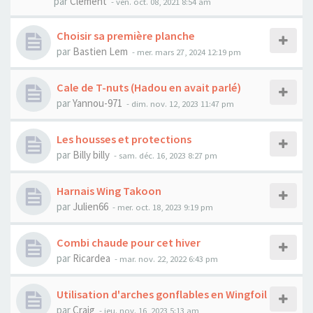
par
Clement
-
ven. oct. 08, 2021 8:54 am
Choisir sa première planche
par
Bastien Lem
-
mer. mars 27, 2024 12:19 pm
Cale de T-nuts (Hadou en avait parlé)
par
Yannou-971
-
dim. nov. 12, 2023 11:47 pm
Les housses et protections
par
Billy billy
-
sam. déc. 16, 2023 8:27 pm
Harnais Wing Takoon
par
Julien66
-
mer. oct. 18, 2023 9:19 pm
Combi chaude pour cet hiver
par
Ricardea
-
mar. nov. 22, 2022 6:43 pm
Utilisation d'arches gonflables en Wingfoil
par
Craig
-
jeu. nov. 16, 2023 5:13 am