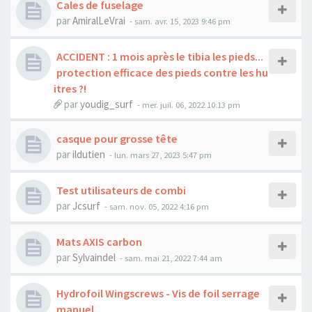
Cales de fuselage
par
AmiralLeVrai
-
sam. avr. 15, 2023 9:46 pm
ACCIDENT : 1 mois après le tibia les pieds...
protection efficace des pieds contre les hu
itres ?!
par
youdig_surf
-
mer. juil. 06, 2022 10:13 pm
casque pour grosse tête
par
ildutien
-
lun. mars 27, 2023 5:47 pm
Test utilisateurs de combi
par
Jcsurf
-
sam. nov. 05, 2022 4:16 pm
Mats AXIS carbon
par
Sylvaindel
-
sam. mai 21, 2022 7:44 am
Hydrofoil Wingscrews - Vis de foil serrage
manuel