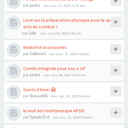
par
pedro
-
lun. nov. 17, 2025 12:20 am
Livre sur la préparation physique pour le sp
orts de combat ?
par
Lillie
-
mer. mars 05, 2025 3:43 pm
Wadofoil accessoires
par
Sailboard
-
lun. janv. 27, 2025 6:28 pm
Combi integrale pour eau a 18°
par
pedro
-
ven. nov. 08, 2024 10:54 am
Gants d hiver 🥶
par
Renaud06
-
dim. déc. 24, 2023 8:44 pm
le mat ALU multimarque AP3D!
par
Sylvain D-A
-
lun. nov. 25, 2024 9:50 pm