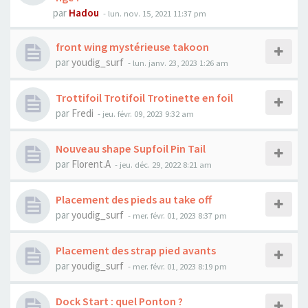
par
Hadou
-
lun. nov. 15, 2021 11:37 pm
front wing mystérieuse takoon
par
youdig_surf
-
lun. janv. 23, 2023 1:26 am
Trottifoil Trotifoil Trotinette en foil
par
Fredi
-
jeu. févr. 09, 2023 9:32 am
Nouveau shape Supfoil Pin Tail
par
Florent.A
-
jeu. déc. 29, 2022 8:21 am
Placement des pieds au take off
par
youdig_surf
-
mer. févr. 01, 2023 8:37 pm
Placement des strap pied avants
par
youdig_surf
-
mer. févr. 01, 2023 8:19 pm
Dock Start : quel Ponton ?