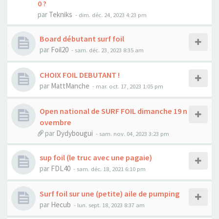
0 ?
par
Tekniks
-
dim. déc. 24, 2023 4:23 pm
Board débutant surf foil
par
Foil20
-
sam. déc. 23, 2023 8:35 am
CHOIX FOIL DEBUTANT !
par
MattManche
-
mar. oct. 17, 2023 1:05 pm
Open national de SURF FOIL dimanche 19 n
ovembre
par
Dydybougui
-
sam. nov. 04, 2023 3:23 pm
sup foil (le truc avec une pagaie)
par
FDL40
-
sam. déc. 18, 2021 6:10 pm
Surf foil sur une (petite) aile de pumping
par
Hecub
-
lun. sept. 18, 2023 8:37 am