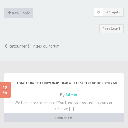
67 sujets
New Topic
Page
1
sur
1
Retourner à l’index du forum
LONG LONG TITLE HOW MANY CHARS? LETS SEE 123 OK MORE? YES 60
18
Apr
- By
Admin
We have created lots of YouTube videos just so you can
achieve [...]
READ MORE