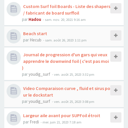
Custom Surf foil Boards - Liste des shapers
/ fabricant de board surffoil
par
Hadou
-
sam. nov. 20, 2021 9:16 am
Beach start
par
Hecub
-
sam. août 26, 2023 1:11 pm
Journal de progression d'un gars qui veux
apprendre le downwind foil ( c'est pas moi
)
par
youdig_surf
-
ven. août 25, 2023 3:32 pm
Video Comparaison curve , fluid et sirus po
ur le dockstart
par
youdig_surf
-
ven. août 25, 2023 3:08 pm
Largeur aile avant pour SUPFoil étroit
par
Fredi
-
mer. juin 21, 2023 7:18 am