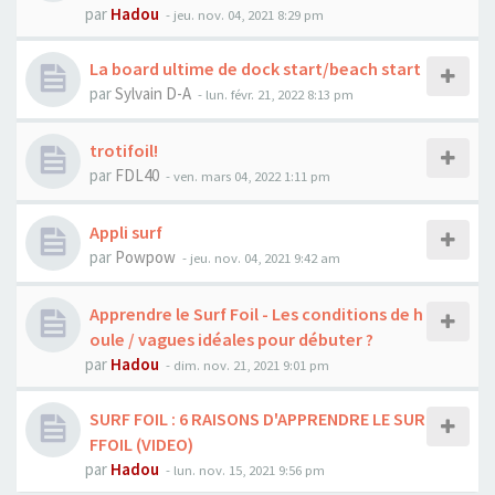
par
Hadou
-
jeu. nov. 04, 2021 8:29 pm
La board ultime de dock start/beach start
par
Sylvain D-A
-
lun. févr. 21, 2022 8:13 pm
trotifoil!
par
FDL40
-
ven. mars 04, 2022 1:11 pm
Appli surf
par
Powpow
-
jeu. nov. 04, 2021 9:42 am
Apprendre le Surf Foil - Les conditions de h
oule / vagues idéales pour débuter ?
par
Hadou
-
dim. nov. 21, 2021 9:01 pm
SURF FOIL : 6 RAISONS D'APPRENDRE LE SUR
FFOIL (VIDEO)
par
Hadou
-
lun. nov. 15, 2021 9:56 pm