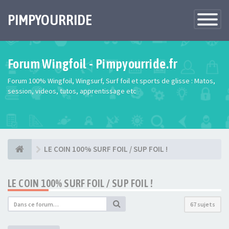
PIMPYOURRIDE
Toggle
Navigatio
Forum Wingfoil - Pimpyourride.fr
Forum 100% Wingfoil, Wingsurf, Surf foil et sports de glisse : Matos,
session, videos, tutos, apprentissage etc
LE COIN 100% SURF FOIL / SUP FOIL !
LE COIN 100% SURF FOIL / SUP FOIL !
67 sujets