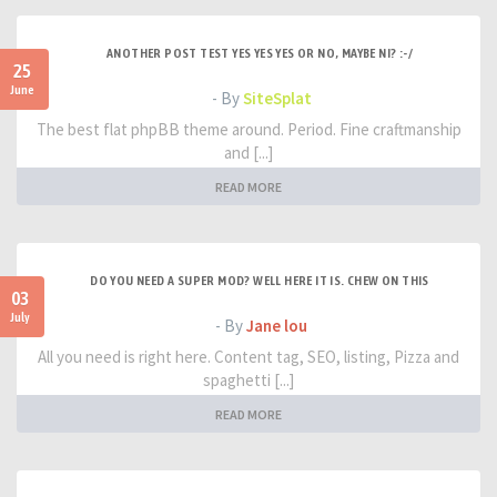
ANOTHER POST TEST YES YES YES OR NO, MAYBE NI? :-/
25
June
- By
SiteSplat
The best flat phpBB theme around. Period. Fine craftmanship
and [...]
READ MORE
DO YOU NEED A SUPER MOD? WELL HERE IT IS. CHEW ON THIS
03
July
- By
Jane lou
All you need is right here. Content tag, SEO, listing, Pizza and
spaghetti [...]
READ MORE