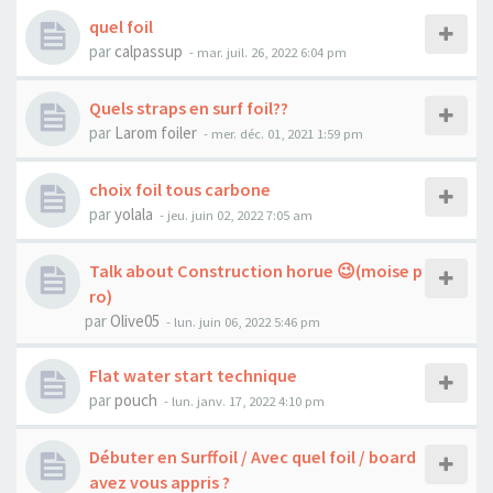
quel foil
par
calpassup
-
mar. juil. 26, 2022 6:04 pm
Quels straps en surf foil??
par
Larom foiler
-
mer. déc. 01, 2021 1:59 pm
choix foil tous carbone
par
yolala
-
jeu. juin 02, 2022 7:05 am
Talk about Construction horue 😉(moise p
ro)
par
Olive05
-
lun. juin 06, 2022 5:46 pm
Flat water start technique
par
pouch
-
lun. janv. 17, 2022 4:10 pm
Débuter en Surffoil / Avec quel foil / board
avez vous appris ?