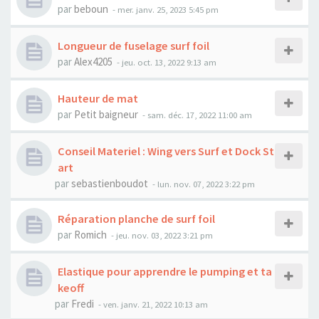
par
beboun
-
mer. janv. 25, 2023 5:45 pm
Longueur de fuselage surf foil
par
Alex4205
-
jeu. oct. 13, 2022 9:13 am
Hauteur de mat
par
Petit baigneur
-
sam. déc. 17, 2022 11:00 am
Conseil Materiel : Wing vers Surf et Dock St
art
par
sebastienboudot
-
lun. nov. 07, 2022 3:22 pm
Réparation planche de surf foil
par
Romich
-
jeu. nov. 03, 2022 3:21 pm
Elastique pour apprendre le pumping et ta
keoff
par
Fredi
-
ven. janv. 21, 2022 10:13 am