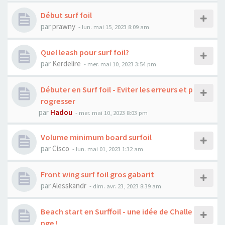
Début surf foil
par
prawny
-
lun. mai 15, 2023 8:09 am
Quel leash pour surf foil?
par
Kerdelire
-
mer. mai 10, 2023 3:54 pm
Débuter en Surf foil - Eviter les erreurs et p
rogresser
par
Hadou
-
mer. mai 10, 2023 8:03 pm
Volume minimum board surfoil
par
Cisco
-
lun. mai 01, 2023 1:32 am
Front wing surf foil gros gabarit
par
Alesskandr
-
dim. avr. 23, 2023 8:39 am
Beach start en Surffoil - une idée de Challe
nge !