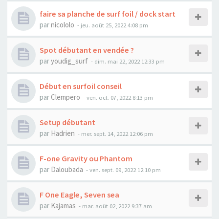
faire sa planche de surf foil / dock start
par
nicololo
-
jeu. août 25, 2022 4:08 pm
Spot débutant en vendée ?
par
youdig_surf
-
dim. mai 22, 2022 12:33 pm
Début en surfoil conseil
par
Clempero
-
ven. oct. 07, 2022 8:13 pm
Setup débutant
par
Hadrien
-
mer. sept. 14, 2022 12:06 pm
F-one Gravity ou Phantom
par
Daloubada
-
ven. sept. 09, 2022 12:10 pm
F One Eagle, Seven sea
par
Kajamas
-
mar. août 02, 2022 9:37 am