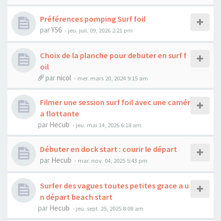
Préférences pomping Surf foil
par
Y56
-
jeu. juil. 09, 2026 2:21 pm
Choix de la planche pour debuter en surf f
oil
par
nicol
-
mer. mars 20, 2024 9:15 am
Filmer une session surf foil avec une camér
a flottante
par
Hecub
-
jeu. mai 14, 2026 6:18 am
Débuter en dock start : courir le départ
par
Hecub
-
mar. nov. 04, 2025 5:43 pm
Surfer des vagues toutes petites grace a u
n départ beach start
par
Hecub
-
jeu. sept. 25, 2025 8:08 am