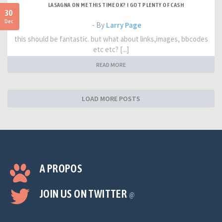
LASAGNA ON ME THIS TIME OK? I GOT PLENTY OF CASH
30
Dec
- By
Larry Page
this should be fantastic. but what about links,images, bbcodes
etc etc? [...]
READ MORE
LOAD MORE POSTS
A PROPOS
JOIN US ON TWITTER
@