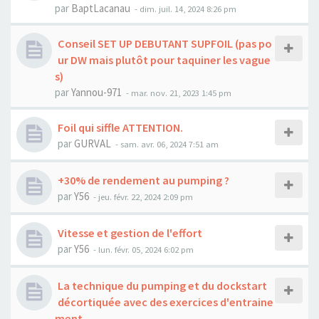
par
BaptLacanau
-
dim. juil. 14, 2024 8:26 pm
Conseil SET UP DEBUTANT SUPFOIL (pas po
ur DW mais plutôt pour taquiner les vague
s)
par
Yannou-971
-
mar. nov. 21, 2023 1:45 pm
Foil qui siffle ATTENTION.
par
GURVAL
-
sam. avr. 06, 2024 7:51 am
+30% de rendement au pumping ?
par
Y56
-
jeu. févr. 22, 2024 2:09 pm
Vitesse et gestion de l'effort
par
Y56
-
lun. févr. 05, 2024 6:02 pm
La technique du pumping et du dockstart
décortiquée avec des exercices d'entraine
ment