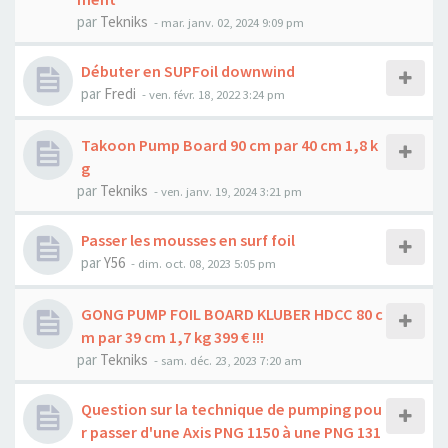
par
Tekniks
-
mar. janv. 02, 2024 9:09 pm
Débuter en SUPFoil downwind
par
Fredi
-
ven. févr. 18, 2022 3:24 pm
Takoon Pump Board 90 cm par 40 cm 1,8 k
g
par
Tekniks
-
ven. janv. 19, 2024 3:21 pm
Passer les mousses en surf foil
par
Y56
-
dim. oct. 08, 2023 5:05 pm
GONG PUMP FOIL BOARD KLUBER HDCC 80 c
m par 39 cm 1,7 kg 399 € !!!
par
Tekniks
-
sam. déc. 23, 2023 7:20 am
Question sur la technique de pumping pou
r passer d'une Axis PNG 1150 à une PNG 131