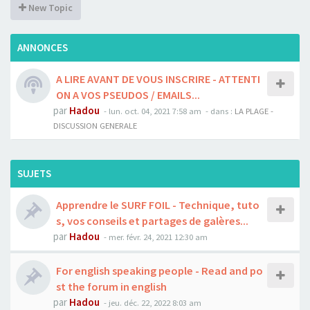
New Topic
ANNONCES
A LIRE AVANT DE VOUS INSCRIRE - ATTENTI
ON A VOS PSEUDOS / EMAILS...
par
Hadou
-
lun. oct. 04, 2021 7:58 am
- dans :
LA PLAGE -
DISCUSSION GENERALE
SUJETS
Apprendre le SURF FOIL - Technique, tuto
s, vos conseils et partages de galères...
par
Hadou
-
mer. févr. 24, 2021 12:30 am
For english speaking people - Read and po
st the forum in english
par
Hadou
-
jeu. déc. 22, 2022 8:03 am