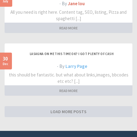
July
- By
Jane lou
All you need is right here. Content tag, SEO, listing, Pizza and
spaghetti [...]
READ MORE
LASAGNA ON ME THIS TIME OK? I GOT PLENTY OF CASH
30
Dec
- By
Larry Page
this should be fantastic. but what about links,images, bbcodes
etc etc? [...]
READ MORE
LOAD MORE POSTS