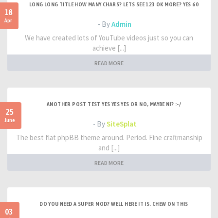
LONG LONG TITLE HOW MANY CHARS? LETS SEE 123 OK MORE? YES 60
18
Apr
- By
Admin
We have created lots of YouTube videos just so you can
achieve [...]
READ MORE
ANOTHER POST TEST YES YES YES OR NO, MAYBE NI? :-/
25
June
- By
SiteSplat
The best flat phpBB theme around. Period. Fine craftmanship
and [...]
READ MORE
DO YOU NEED A SUPER MOD? WELL HERE IT IS. CHEW ON THIS
03