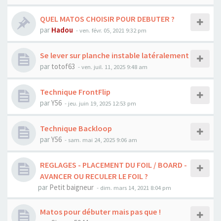
QUEL MATOS CHOISIR POUR DEBUTER ?
par
Hadou
-
ven. févr. 05, 2021 9:32 pm
Se lever sur planche instable latéralement
par
totof63
-
ven. juil. 11, 2025 9:48 am
Technique FrontFlip
par
Y56
-
jeu. juin 19, 2025 12:53 pm
Technique Backloop
par
Y56
-
sam. mai 24, 2025 9:06 am
REGLAGES - PLACEMENT DU FOIL / BOARD -
AVANCER OU RECULER LE FOIL ?
par
Petit baigneur
-
dim. mars 14, 2021 8:04 pm
Matos pour débuter mais pas que !