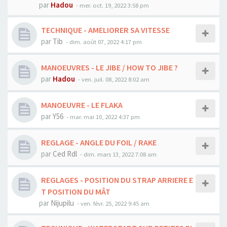
par
Hadou
-
mer. oct. 19, 2022 3:58 pm
TECHNIQUE - AMELIORER SA VITESSE
par
Tib
-
dim. août 07, 2022 4:17 pm
MANOEUVRES - LE JIBE / HOW TO JIBE ?
par
Hadou
-
ven. juil. 08, 2022 8:02 am
MANOEUVRE - LE FLAKA
par
Y56
-
mar. mai 10, 2022 4:37 pm
REGLAGE - ANGLE DU FOIL / RAKE
par
Ced Rdl
-
dim. mars 13, 2022 7:08 am
REGLAGES - POSITION DU STRAP ARRIERE E
T POSITION DU MÂT
par
Nijupilu
-
ven. févr. 25, 2022 9:45 am