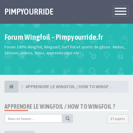
PIMPYOURRIDE
Toggle
Navigatio
Forum Wingfoil - Pimpyourride.fr
Forum 100% Wingfoil, Wingsurf, Surf foil et sports de glisse : Matos,
session, videos, tutos, apprentissage etc
APPRENDRE LE WINGFOIL / HOW TO WINGFOIL ?
APPRENDRE LE WINGFOIL / HOW TO WINGFOIL ?
37 sujets