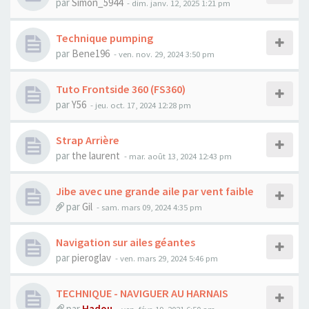
par
Simon_5944
-
dim. janv. 12, 2025 1:21 pm
Technique pumping
par
Bene196
-
ven. nov. 29, 2024 3:50 pm
Tuto Frontside 360 (FS360)
par
Y56
-
jeu. oct. 17, 2024 12:28 pm
Strap Arrière
par
the laurent
-
mar. août 13, 2024 12:43 pm
Jibe avec une grande aile par vent faible
par
Gil
-
sam. mars 09, 2024 4:35 pm
Navigation sur ailes géantes
par
pieroglav
-
ven. mars 29, 2024 5:46 pm
TECHNIQUE - NAVIGUER AU HARNAIS
par
Hadou