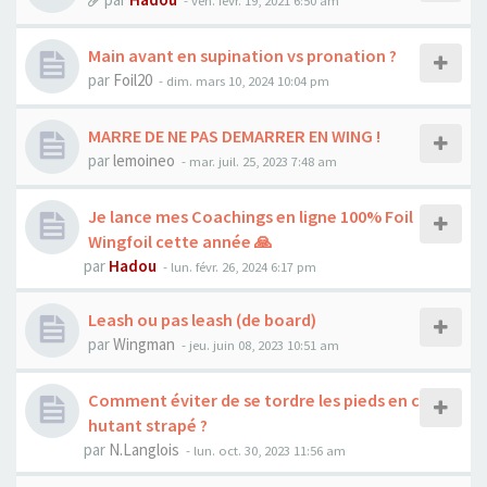
-
ven. févr. 19, 2021 6:50 am
Main avant en supination vs pronation ?
par
Foil20
-
dim. mars 10, 2024 10:04 pm
MARRE DE NE PAS DEMARRER EN WING !
par
lemoineo
-
mar. juil. 25, 2023 7:48 am
Je lance mes Coachings en ligne 100% Foil
Wingfoil cette année 🙏
par
Hadou
-
lun. févr. 26, 2024 6:17 pm
Leash ou pas leash (de board)
par
Wingman
-
jeu. juin 08, 2023 10:51 am
Comment éviter de se tordre les pieds en c
hutant strapé ?
par
N.Langlois
-
lun. oct. 30, 2023 11:56 am