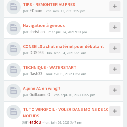
TIPS - REMONTER AU PRES
par
EDoum
-
ven. nov. 10, 2023 3:22 pm
Navigation à genoux
par
christian
-
mar. juil. 04, 2023 9:33 pm
CONSEILS achat matériel pour débutant
par
DDS964
-
lun. sept. 04, 2023 5:28 am
TECHNIQUE - WATERSTART
par
flash33
-
mar. avr. 19, 2022 11:53 am
Alpine A1 en wing ?
par
Guillaume O
-
ven. sept. 08, 2023 10:22 pm
TUTO WINGFOIL - VOLER DANS MOINS DE 10
NOEUDS
par
Hadou
-
lun. juin 26, 2023 3:47 pm