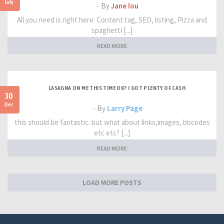
July
- By
Jane lou
All you need is right here. Content tag, SEO, listing, Pizza and
spaghetti [...]
READ MORE
LASAGNA ON ME THIS TIME OK? I GOT PLENTY OF CASH
30
Dec
- By
Larry Page
this should be fantastic. but what about links,images, bbcodes
etc etc? [...]
READ MORE
LOAD MORE POSTS