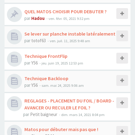
QUEL MATOS CHOISIR POUR DEBUTER ?
par
Hadou
-
ven. févr. 05, 2021 9:32 pm
Se lever sur planche instable latéralement
par
totof63
-
ven. juil. 11, 2025 9:48 am
Technique FrontFlip
par
Y56
-
jeu. juin 19, 2025 12:53 pm
Technique Backloop
par
Y56
-
sam. mai 24, 2025 9:06 am
REGLAGES - PLACEMENT DU FOIL / BOARD -
AVANCER OU RECULER LE FOIL ?
par
Petit baigneur
-
dim. mars 14, 2021 8:04 pm
Matos pour débuter mais pas que !