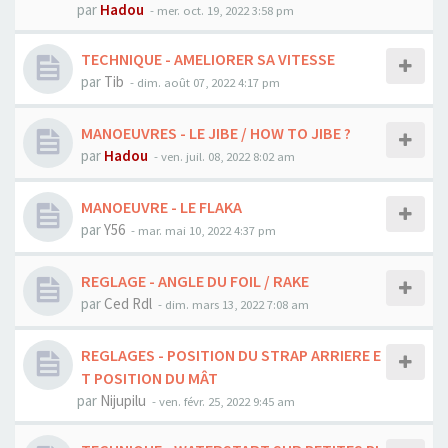
par
Hadou
-
mer. oct. 19, 2022 3:58 pm
TECHNIQUE - AMELIORER SA VITESSE
par
Tib
-
dim. août 07, 2022 4:17 pm
MANOEUVRES - LE JIBE / HOW TO JIBE ?
par
Hadou
-
ven. juil. 08, 2022 8:02 am
MANOEUVRE - LE FLAKA
par
Y56
-
mar. mai 10, 2022 4:37 pm
REGLAGE - ANGLE DU FOIL / RAKE
par
Ced Rdl
-
dim. mars 13, 2022 7:08 am
REGLAGES - POSITION DU STRAP ARRIERE E
T POSITION DU MÂT
par
Nijupilu
-
ven. févr. 25, 2022 9:45 am