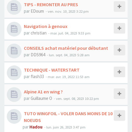
TIPS - REMONTER AU PRES
par
EDoum
-
ven. nov. 10, 2023 3:22 pm
Navigation à genoux
par
christian
-
mar. juil. 04, 2023 9:33 pm
CONSEILS achat matériel pour débutant
par
DDS964
-
lun. sept. 04, 2023 5:28 am
TECHNIQUE - WATERSTART
par
flash33
-
mar. avr. 19, 2022 11:53 am
Alpine A1 en wing ?
par
Guillaume O
-
ven. sept. 08, 2023 10:22 pm
TUTO WINGFOIL - VOLER DANS MOINS DE 10
NOEUDS
par
Hadou
-
lun. juin 26, 2023 3:47 pm