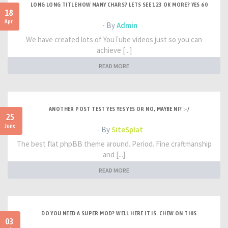
LONG LONG TITLE HOW MANY CHARS? LETS SEE 123 OK MORE? YES 60
18
Apr
- By
Admin
We have created lots of YouTube videos just so you can
achieve [...]
READ MORE
ANOTHER POST TEST YES YES YES OR NO, MAYBE NI? :-/
25
June
- By
SiteSplat
The best flat phpBB theme around. Period. Fine craftmanship
and [...]
READ MORE
DO YOU NEED A SUPER MOD? WELL HERE IT IS. CHEW ON THIS
03