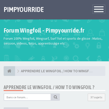
PIMPYOURRIDE
Toggle
Navigatio
Forum Wingfoil - Pimpyourride.fr
Forum 100% Wingfoil, Wingsurf, Surf foil et sports de glisse : Matos,
session, videos, tutos, apprentissage etc
APPRENDRE LE WINGFOIL / HOW TO WINGFOIL ?
APPRENDRE LE WINGFOIL / HOW TO WINGFOIL ?
37 sujets