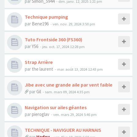
par
Simon_5944
-
dim. janv. 12, 2025 1:21 pm
Technique pumping
par
Bene196
-
ven. nov. 29, 2024 3:50 pm
Tuto Frontside 360 (FS360)
par
Y56
-
jeu. oct. 17, 2024 12:28 pm
Strap Arrière
par
the laurent
-
mar. août 13, 2024 12:43 pm
Jibe avec une grande aile par vent faible
par
Gil
-
sam. mars 09, 2024 4:35 pm
Navigation sur ailes géantes
par
pieroglav
-
ven. mars 29, 2024 5:46 pm
TECHNIQUE - NAVIGUER AU HARNAIS
par
Hadou