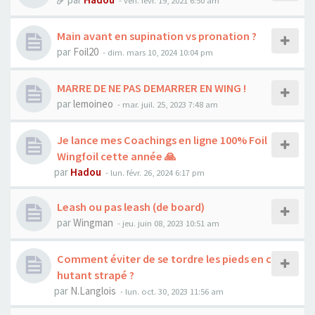
-
ven. févr. 19, 2021 6:50 am
Main avant en supination vs pronation ?
par
Foil20
-
dim. mars 10, 2024 10:04 pm
MARRE DE NE PAS DEMARRER EN WING !
par
lemoineo
-
mar. juil. 25, 2023 7:48 am
Je lance mes Coachings en ligne 100% Foil
Wingfoil cette année 🙏
par
Hadou
-
lun. févr. 26, 2024 6:17 pm
Leash ou pas leash (de board)
par
Wingman
-
jeu. juin 08, 2023 10:51 am
Comment éviter de se tordre les pieds en c
hutant strapé ?
par
N.Langlois
-
lun. oct. 30, 2023 11:56 am