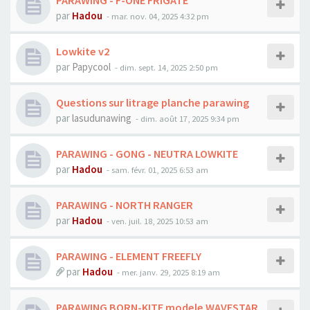
PARAWING - F-ONE FRIGATE
par
Hadou
-
mar. nov. 04, 2025 4:32 pm
Lowkite v2
par
Papycool
-
dim. sept. 14, 2025 2:50 pm
Questions sur litrage planche parawing
par
lasudunawing
-
dim. août 17, 2025 9:34 pm
PARAWING - GONG - NEUTRA LOWKITE
par
Hadou
-
sam. févr. 01, 2025 6:53 am
PARAWING - NORTH RANGER
par
Hadou
-
ven. juil. 18, 2025 10:53 am
PARAWING - ELEMENT FREEFLY
par
Hadou
-
mer. janv. 29, 2025 8:19 am
PARAWING BORN-KITE modele WAVESTAR