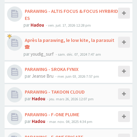
PARAWING - ALTIS FOCUS & FOCUS HYRBRID
ES
par
Hadou
-
ven. juil. 17, 2026 12:28 pm
Après la parawing, le low kite, la parasuit
🙈
par
youdig_surf
-
sam. déc. 07, 2024 7:47 am
PARAWING - SROKA FYNIX
par
Jeanse Bru
-
mer. juin 03, 2026 7:57 pm
PARAWING - TAKOON CLOUD
par
Hadou
-
jeu. mars 26, 2026 12:07 pm
PARAWING - F-ONE PLUME
par
Hadou
-
mar. nov. 04, 2025 4:34 pm