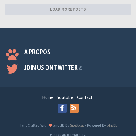
LOAD MORE POSTS
A PROPOS
JOIN US ON TWITTER
@
Home
Youtube
Contact
HandCrafted With
and
By
SiteSplat
- Powered By
phpBB
- Heures au format
UTC
-