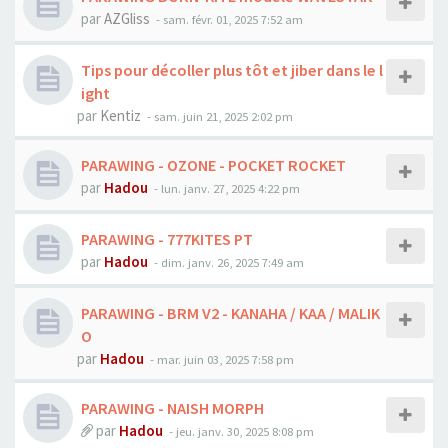
par
AZGliss
-
sam. févr. 01, 2025 7:52 am
Tips pour décoller plus tôt et jiber dans le l
ight
par
Kentiz
-
sam. juin 21, 2025 2:02 pm
PARAWING - OZONE - POCKET ROCKET
par
Hadou
-
lun. janv. 27, 2025 4:22 pm
PARAWING - 777KITES PT
par
Hadou
-
dim. janv. 26, 2025 7:49 am
PARAWING - BRM V2 - KANAHA / KAA / MALIK
O
par
Hadou
-
mar. juin 03, 2025 7:58 pm
PARAWING - NAISH MORPH
par
Hadou
-
jeu. janv. 30, 2025 8:08 pm