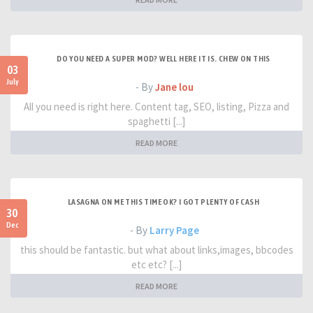
DO YOU NEED A SUPER MOD? WELL HERE IT IS. CHEW ON THIS
03
July
- By
Jane lou
All you need is right here. Content tag, SEO, listing, Pizza and
spaghetti [...]
READ MORE
LASAGNA ON ME THIS TIME OK? I GOT PLENTY OF CASH
30
Dec
- By
Larry Page
this should be fantastic. but what about links,images, bbcodes
etc etc? [...]
READ MORE