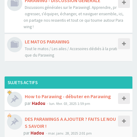
PARAWING - DISCUSSION GENERALE
Discussions générales sur le Parawingl. Apprendre, pr
ogresser, s'équiper, échanger, et naviguer ensemble, ici,
on partage nos ressentis et tout ce qui tourne autour Para
wing !
LE MATOS PARAWING
Tout le matos / Les ailes / Accesoires dédiés à la prati
que du Parawing
SUJETS ACTIFS
How to Parawing - débuter en Parawing
par
Hadou
-
lun. févr. 03, 2025 1:59 pm
DES PARAWINGS A AJOUTER ? FAITS LE NOU
S SAVOIR !
par
Hadou
-
mar. janv. 28, 2025 2:01 pm