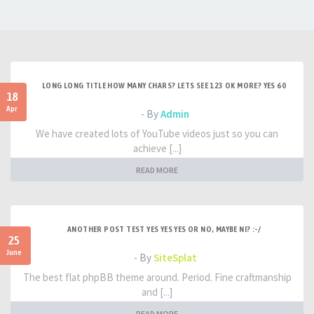
LONG LONG TITLE HOW MANY CHARS? LETS SEE 123 OK MORE? YES 60
18
Apr
- By
Admin
We have created lots of YouTube videos just so you can
achieve [...]
READ MORE
ANOTHER POST TEST YES YES YES OR NO, MAYBE NI? :-/
25
June
- By
SiteSplat
The best flat phpBB theme around. Period. Fine craftmanship
and [...]
READ MORE