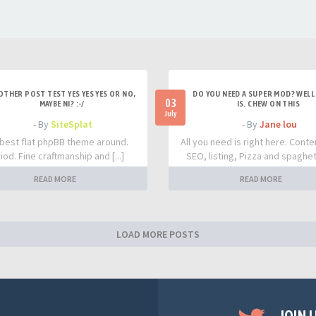
OTHER POST TEST YES YES YES OR NO,
DO YOU NEED A SUPER MOD? WELL 
03
MAYBE NI? :-/
IS. CHEW ON THIS
July
- By
SiteSplat
- By
Jane lou
best flat phpBB theme around.
All you need is right here. Conte
iod. Fine craftmanship and [...]
SEO, listing, Pizza and spaghetti
READ MORE
READ MORE
LOAD MORE POSTS