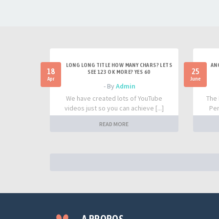
LONG LONG TITLE HOW MANY CHARS? LETS
AN
18
25
SEE 123 OK MORE? YES 60
Apr
June
- By
Admin
We have created lots of YouTube
The 
videos just so you can achieve [...]
Per
READ MORE