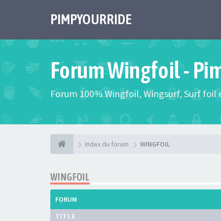
PIMPYOURRIDE
Forum Wingfoil - Pi
Forum 100% Wingfoil, Wingsurf, Surf foil e
Index du forum
WINGFOIL
WINGFOIL
FORUM
TITLE