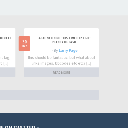
HERE IT
LASAGNA ON ME THIS TIME OK? I GOT
30
PLENTY OF CASH
Dec
- By
Larry Page
nt tag,
this should be fantastic. but what about
 [...]
links,images, bbcodes etc etc? [...]
READ MORE