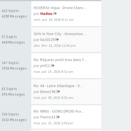
HOVERAir Aqua - Drone Etanche…
612 Sujets
par
Hadou
6289 Messages
sam. juil. 18, 2026 8:11 am
Girls In Your City - Anonymou…
37 Sujets
par
luiz0129
668 Messages
dim. févr. 22, 2026 12:36 pm
Re: Réparer petit trou dans f…
167 Sujets
par
jmf11
1950 Messages
mar. juil. 14, 2026 8:52 am
Re: 44 - Loire Atlantique - V…
41 Sujets
par
Bene196
396 Messages
mar. juil. 08, 2025 9:02 am
Re: WING - GONG DROID Aramid …
214 Sujets
par
Pierre33
3613 Messages
mar. juil. 21, 2026 2:38 pm