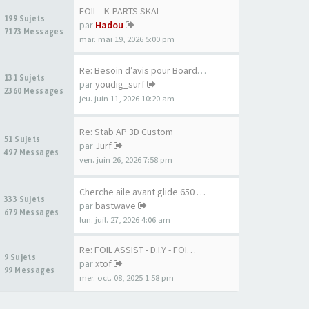
FOIL - K-PARTS SKAL
199 Sujets
par
Hadou
7173 Messages
mar. mai 19, 2026 5:00 pm
Re: Besoin d’avis pour Board …
131 Sujets
par
youdig_surf
2360 Messages
jeu. juin 11, 2026 10:20 am
Re: Stab AP 3D Custom
51 Sujets
par
Jurf
497 Messages
ven. juin 26, 2026 7:58 pm
Cherche aile avant glide 650 …
333 Sujets
par
bastwave
679 Messages
lun. juil. 27, 2026 4:06 am
Re: FOIL ASSIST - D.I.Y - FOI…
9 Sujets
par
xtof
99 Messages
mer. oct. 08, 2025 1:58 pm