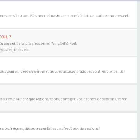
gresser, s'équiper, échanger, et naviguer ensemble, ici, on partage nos ressent
OIL ?
tissage et de la progression en Wingfoil & Foil.
uvres, tricks etc.
us genres, idées de génies et trucs et astuces pratiques sont les bienvenus !
es sujets pour chaque régions/spots, partagez vos débriefs de sessions, et ren
ns techniques, découvrez et faites vos feedback de sessions !