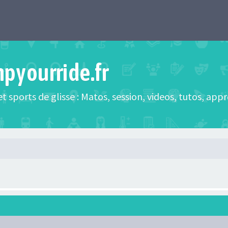
mpyourride.fr
t sports de glisse : Matos, session, videos, tutos, app