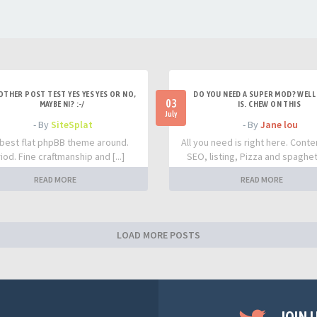
OTHER POST TEST YES YES YES OR NO,
DO YOU NEED A SUPER MOD? WELL 
03
MAYBE NI? :-/
IS. CHEW ON THIS
July
- By
SiteSplat
- By
Jane lou
best flat phpBB theme around.
All you need is right here. Conte
iod. Fine craftmanship and [...]
SEO, listing, Pizza and spaghetti
READ MORE
READ MORE
LOAD MORE POSTS