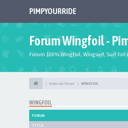
PIMPYOURRIDE
Forum Wingfoil - Pi
Forum 100% Wingfoil, Wingsurf, Surf foil e
Index du forum
WINGFOIL
WINGFOIL
FORUM
TITLE