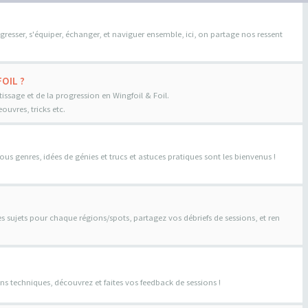
gresser, s'équiper, échanger, et naviguer ensemble, ici, on partage nos ressent
OIL ?
tissage et de la progression en Wingfoil & Foil.
uvres, tricks etc.
us genres, idées de génies et trucs et astuces pratiques sont les bienvenus !
es sujets pour chaque régions/spots, partagez vos débriefs de sessions, et ren
ns techniques, découvrez et faites vos feedback de sessions !