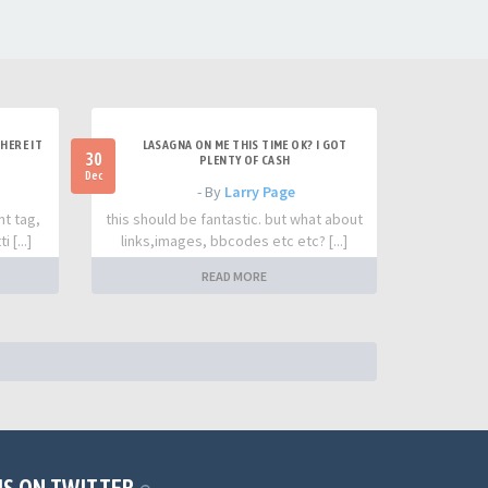
HERE IT
LASAGNA ON ME THIS TIME OK? I GOT
30
PLENTY OF CASH
Dec
- By
Larry Page
nt tag,
this should be fantastic. but what about
 [...]
links,images, bbcodes etc etc? [...]
READ MORE