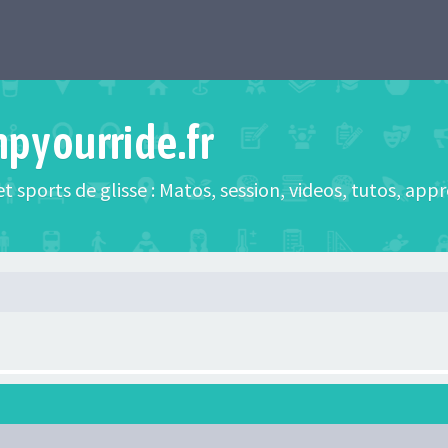
mpyourride.fr
t sports de glisse : Matos, session, videos, tutos, app