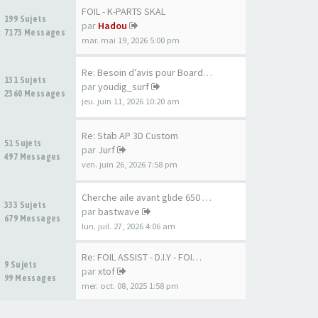
FOIL - K-PARTS SKAL
199 Sujets
par
Hadou
7173 Messages
mar. mai 19, 2026 5:00 pm
Re: Besoin d’avis pour Board …
131 Sujets
par
youdig_surf
2360 Messages
jeu. juin 11, 2026 10:20 am
Re: Stab AP 3D Custom
51 Sujets
par
Jurf
497 Messages
ven. juin 26, 2026 7:58 pm
Cherche aile avant glide 650 …
333 Sujets
par
bastwave
679 Messages
lun. juil. 27, 2026 4:06 am
Re: FOIL ASSIST - D.I.Y - FOI…
9 Sujets
par
xtof
99 Messages
mer. oct. 08, 2025 1:58 pm