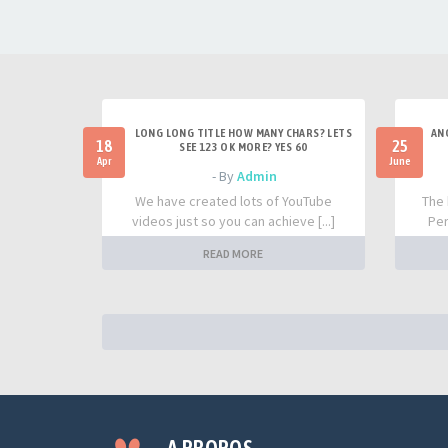
LONG LONG TITLE HOW MANY CHARS? LETS
AN
18
25
SEE 123 OK MORE? YES 60
Apr
June
- By
Admin
We have created lots of YouTube
The 
videos just so you can achieve [...]
Per
READ MORE