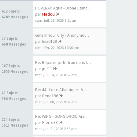
HOVERAir Aqua - Drone Etanche…
612 Sujets
par
Hadou
6289 Messages
sam. juil. 18, 2026 8:11 am
Girls In Your City - Anonymou…
37 Sujets
par
luiz0129
668 Messages
dim. févr. 22, 2026 12:36 pm
Re: Réparer petit trou dans f…
167 Sujets
par
jmf11
1950 Messages
mar. juil. 14, 2026 8:52 am
Re: 44 - Loire Atlantique - V…
41 Sujets
par
Bene196
396 Messages
mar. juil. 08, 2025 9:02 am
Re: WING - GONG DROID Aramid …
214 Sujets
par
Pierre33
3613 Messages
mar. juil. 21, 2026 2:38 pm