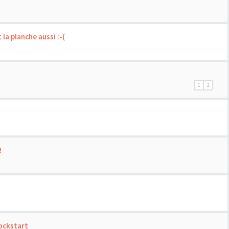
 la planche aussi :-(
1
2
!
ockstart