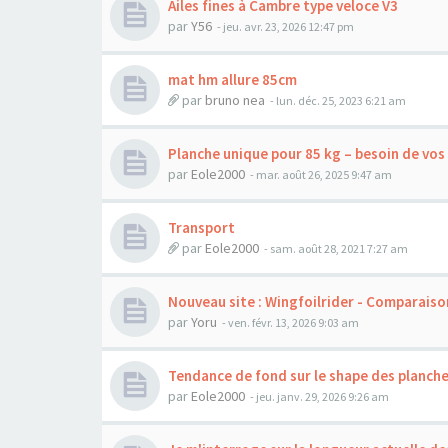
Ailes fines à Cambre type veloce V3
par
Y56
-
jeu. avr. 23, 2026 12:47 pm
mat hm allure 85cm
par
bruno nea
-
lun. déc. 25, 2023 6:21 am
Planche unique pour 85 kg – besoin de vos
par
Eole2000
-
mar. août 26, 2025 9:47 am
Transport
par
Eole2000
-
sam. août 28, 2021 7:27 am
Nouveau site : Wingfoilrider - Comparaiso
par
Yoru
-
ven. févr. 13, 2026 9:03 am
Tendance de fond sur le shape des planche
par
Eole2000
-
jeu. janv. 29, 2026 9:26 am