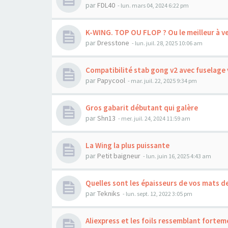
par
FDL40
-
lun. mars 04, 2024 6:22 pm
K-WING. TOP OU FLOP ? Ou le meilleur à ve
par
Dresstone
-
lun. juil. 28, 2025 10:06 am
Compatibilité stab gong v2 avec fuselage 
par
Papycool
-
mar. juil. 22, 2025 9:34 pm
Gros gabarit débutant qui galère
par
Shn13
-
mer. juil. 24, 2024 11:59 am
La Wing la plus puissante
par
Petit baigneur
-
lun. juin 16, 2025 4:43 am
Quelles sont les épaisseurs de vos mats de
par
Tekniks
-
lun. sept. 12, 2022 3:05 pm
Aliexpress et les foils ressemblant fortemen