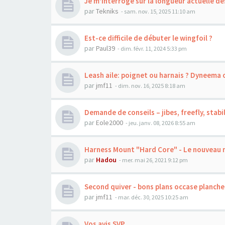
Je m'interroge sur la longueur actuelle 
par
Tekniks
-
sam. nov. 15, 2025 11:10 am
Est-ce difficile de débuter le wingfoil ?
par
Paul39
-
dim. févr. 11, 2024 5:33 pm
Leash aile: poignet ou harnais ? Dyneema o
par
jmf11
-
dim. nov. 16, 2025 8:18 am
Demande de conseils – jibes, freefly, stabil
par
Eole2000
-
jeu. janv. 08, 2026 8:55 am
Harness Mount "Hard Core" - Le nouveau 
par
Hadou
-
mer. mai 26, 2021 9:12 pm
Second quiver - bons plans occase planche 
par
jmf11
-
mar. déc. 30, 2025 10:25 am
Vos avis SVP