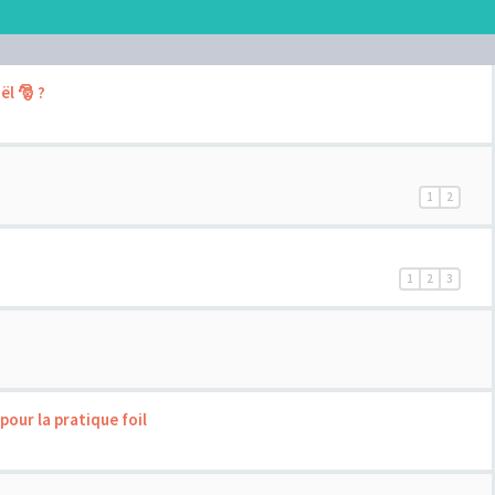
l 🎅 ?
1
2
1
2
3
our la pratique foil