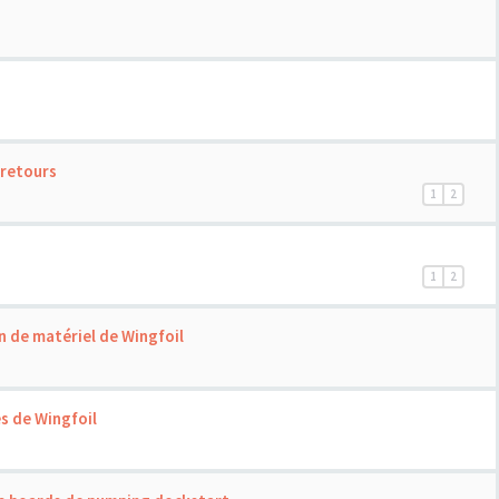
 retours
1
2
1
2
n de matériel de Wingfoil
s de Wingfoil