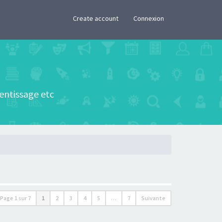
×
Create account
Connexion
rentissage etc
Page
1
sur
7
1
2
3
4
5
…
7
Suivante