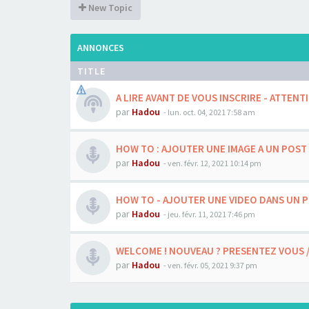
New Topic
ANNONCES
TITLE
A LIRE AVANT DE VOUS INSCRIRE - ATTENTI
par
Hadou
-
lun. oct. 04, 2021 7:58 am
HOW TO : AJOUTER UNE IMAGE A UN POST
par
Hadou
-
ven. févr. 12, 2021 10:14 pm
HOW TO - AJOUTER UNE VIDEO DANS UN 
par
Hadou
-
jeu. févr. 11, 2021 7:46 pm
WELCOME ! NOUVEAU ? PRESENTEZ VOUS 
par
Hadou
-
ven. févr. 05, 2021 9:37 pm