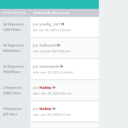
STATISTICS
DERNIER MESSAGE
par
youdig_surf
16 Réponses
11436 Vues
lun. oct. 06, 2025 11:52 am
par
Sailboard
24 Réponses
40628 Vues
ven. mai 16, 2025 9:26 am
par
maximaxski
56 Réponses
92309 Vues
mar. nov. 28, 2023 11:24 am
par
Hadou
2 Réponses
10811 Vues
sam. déc. 24, 2022 8:47 am
par
Hadou
0 Réponses
625 Vues
sam. juil. 18, 2026 8:11 am