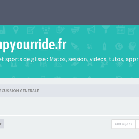
mpyourride.fr
t sports de glisse : Matos, session, videos, tutos, app
ISCUSSION GENERALE
r
608 sujets