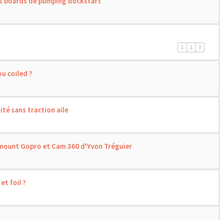
des boards de pumping dockstart
1
2
3
u coiled ?
ité sans traction aile
mount Gopro et Cam 360 d'Yvon Tréguier
et foil ?