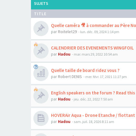
SUJETS
TITLE
Quelle caméra 🎥 à commander au Père Noë
par
Roitelet29
-
lun. déc. 09, 2024 1:14 pm
CALENDRIER DES EVENEMENTS WINGFOIL
par
Hadou
-
mar. mars 29, 2022 10:54 am
Quelle taille de board ridez vous ?
par
Robert DENIS
-
mer. févr. 17, 2021 11:27 pm
English speakers on the forum ? Read this
par
Hadou
-
jeu. déc. 22, 2022 7:50 am
HOVERAir Aqua - Drone Etanche / flottant p
par
Hadou
-
sam. juil. 18, 2026 8:11 am