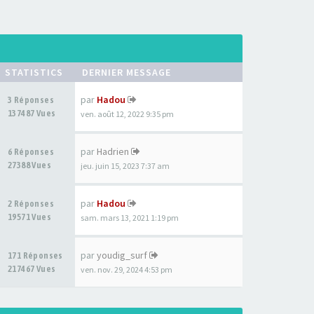
STATISTICS
DERNIER MESSAGE
par
Hadou
3 Réponses
137487 Vues
ven. août 12, 2022 9:35 pm
par
Hadrien
6 Réponses
27388 Vues
jeu. juin 15, 2023 7:37 am
par
Hadou
2 Réponses
19571 Vues
sam. mars 13, 2021 1:19 pm
par
youdig_surf
171 Réponses
217467 Vues
ven. nov. 29, 2024 4:53 pm