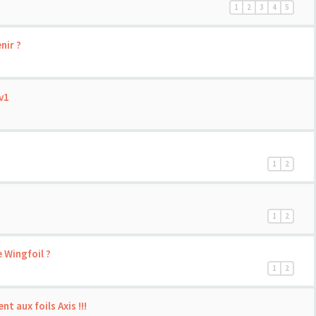
1
2
3
4
5
nir ?
v1
1
2
1
2
 Wingfoil ?
1
2
t aux foils Axis !!!