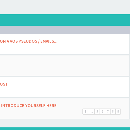
ON A VOS PSEUDOS / EMAILS...
POST
/ INTRODUCE YOURSELF HERE
1
…
5
6
7
8
9