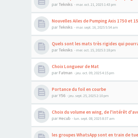
par
Tekniks
-
mar. oct. 21, 2025 1:43 pm
Nouvelles Ailes de Pumping Axis 1750 et 
par
Tekniks
-
mar. sept. 16, 2025 5:54 am
Quels sont les mats très rigides qui pour
par
Tekniks
-
mer. oct. 15, 2025 3:18 pm
Choix Longueur de Mat
par
Fatman
-
jeu. oct. 09, 2025 4:15 pm
Portance du foil en courbe
par
Y56
-
jeu. sept. 25, 2025 2:10 pm
Choix du volume en wing, de l'intérêt d'av
par
Hecub
-
lun. sept. 08, 2025 8:37 am
les groupes WhatsApp sont en train de tue