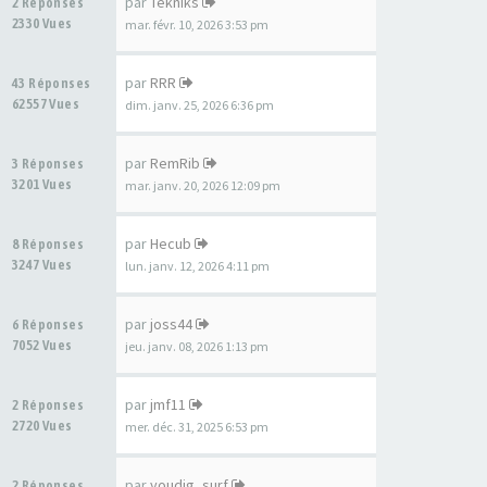
par
Tekniks
2 Réponses
2330 Vues
mar. févr. 10, 2026 3:53 pm
par
RRR
43 Réponses
62557 Vues
dim. janv. 25, 2026 6:36 pm
par
RemRib
3 Réponses
3201 Vues
mar. janv. 20, 2026 12:09 pm
par
Hecub
8 Réponses
3247 Vues
lun. janv. 12, 2026 4:11 pm
par
joss44
6 Réponses
7052 Vues
jeu. janv. 08, 2026 1:13 pm
par
jmf11
2 Réponses
2720 Vues
mer. déc. 31, 2025 6:53 pm
par
youdig_surf
2 Réponses