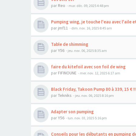
par
Reo
-
mar. déc. 09, 2025 4:48 pm
Pumping wing, je touche l'eau avec l'aile et
par
jmf11
-
dim. nov. 16, 2025 8:45 am
Table de shimming
par
Y56
-
jeu. nov. 06, 2025 8:35 am
faire du kitefoil avec son foil de wing
par
FIFINOUNE
-
mer. nov. 12, 2025 6:17 am
Black Friday, Takoon Pump 80 à 339, 15 € !!
par
Tekniks
-
jeu. nov. 06, 2025 8:16 pm
Adapter son pumping
par
Y56
-
lun. nov. 03, 2025 5:16 pm
Conseils pour les débutants en pumping d