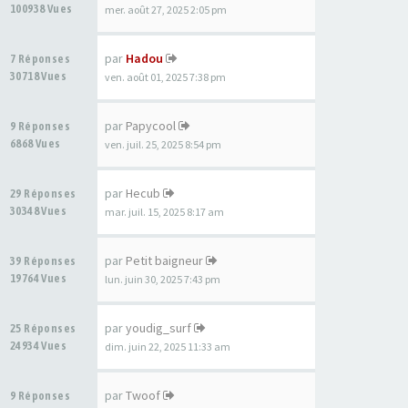
100938 Vues
mer. août 27, 2025 2:05 pm
par
Hadou
7 Réponses
30718 Vues
ven. août 01, 2025 7:38 pm
par
Papycool
9 Réponses
6868 Vues
ven. juil. 25, 2025 8:54 pm
par
Hecub
29 Réponses
30348 Vues
mar. juil. 15, 2025 8:17 am
par
Petit baigneur
39 Réponses
19764 Vues
lun. juin 30, 2025 7:43 pm
par
youdig_surf
25 Réponses
24934 Vues
dim. juin 22, 2025 11:33 am
par
Twoof
9 Réponses