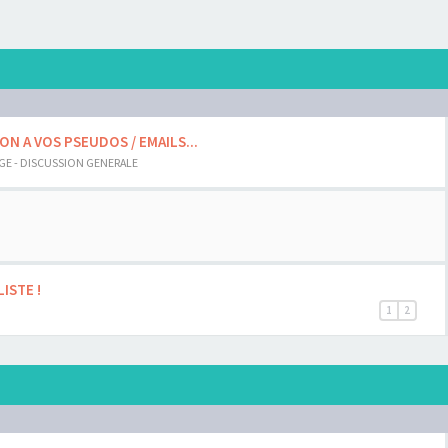
ON A VOS PSEUDOS / EMAILS...
AGE - DISCUSSION GENERALE
ISTE !
1
2