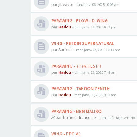
par
jlbeaute
-
lun. janv. 06, 2025 10:09 am
PARAWING - FLOW - D-WING
par
Hadou
-
dim. janv. 26, 2025 8:27 pm
WING - REEDIN SUPERNATURAL
par
Surfoiid
-
mar. janv. 07, 2025 10:10 am
PARAWING - 777KITES PT
par
Hadou
-
dim. janv. 26, 2025 7:49 am
PARAWING - TAKOON ZENITH
par
Hadou
-
mer. janv. 08, 2025 9:09 am
PARAWING - BRM MALIKO
par
traineau francoise
-
dim. août 18, 2024 9:45
WING - PPC M1