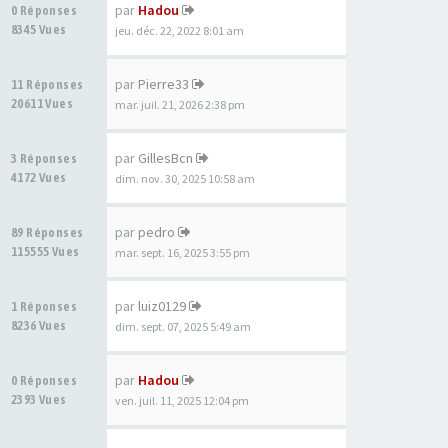
par
Hadou
0 Réponses
8345 Vues
jeu. déc. 22, 2022 8:01 am
par
Pierre33
11 Réponses
20611 Vues
mar. juil. 21, 2026 2:38 pm
par
GillesBcn
3 Réponses
4172 Vues
dim. nov. 30, 2025 10:58 am
par
pedro
89 Réponses
115555 Vues
mar. sept. 16, 2025 3:55 pm
par
luiz0129
1 Réponses
8236 Vues
dim. sept. 07, 2025 5:49 am
par
Hadou
0 Réponses
2393 Vues
ven. juil. 11, 2025 12:04 pm