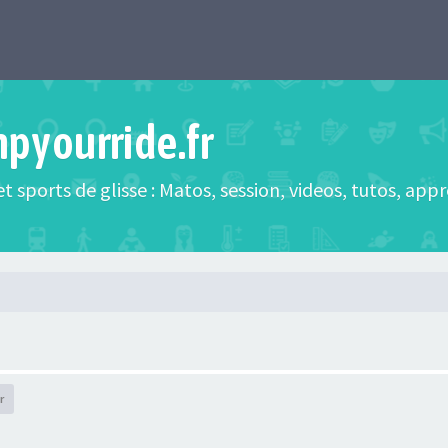
mpyourride.fr
t sports de glisse : Matos, session, videos, tutos, app
r