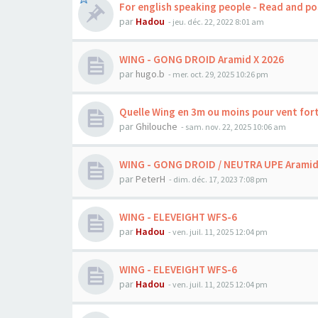
For english speaking people - Read and po
par
Hadou
-
jeu. déc. 22, 2022 8:01 am
WING - GONG DROID Aramid X 2026
par
hugo.b
-
mer. oct. 29, 2025 10:26 pm
Quelle Wing en 3m ou moins pour vent fort
par
Ghilouche
-
sam. nov. 22, 2025 10:06 am
WING - GONG DROID / NEUTRA UPE Aramid
par
PeterH
-
dim. déc. 17, 2023 7:08 pm
WING - ELEVEIGHT WFS-6
par
Hadou
-
ven. juil. 11, 2025 12:04 pm
WING - ELEVEIGHT WFS-6
par
Hadou
-
ven. juil. 11, 2025 12:04 pm