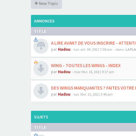
New Topic
ANNONCES
TITLE
A LIRE AVANT DE VOUS INSCRIRE - ATTENTI
par
Hadou
-
lun. oct. 04, 2021 7:58 am
- dans :
LA PL
WING - TOUTES LES WINGS - INDEX
par
Hadou
-
mar. févr. 16, 2021 9:17 am
DES WINGS MANQUANTES ? FAITES VOTRE L
par
Hadou
-
lun. févr. 15, 2021 3:46 pm
SUJETS
TITLE