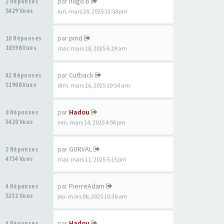
par
hugo.b
2 Réponses
5429 Vues
lun. mars 24, 2025 12:58 pm
par
pmd
10 Réponses
10598 Vues
mar. mars 18, 2025 6:19 am
par
Cutback
42 Réponses
51908 Vues
dim. mars 16, 2025 10:54 am
par
Hadou
0 Réponses
3420 Vues
ven. mars 14, 2025 4:56 pm
par
GURVAL
2 Réponses
4734 Vues
mar. mars 11, 2025 5:15 pm
par
PierreAdam
4 Réponses
5231 Vues
jeu. mars 06, 2025 10:36 am
par
Hadou
4 Réponses