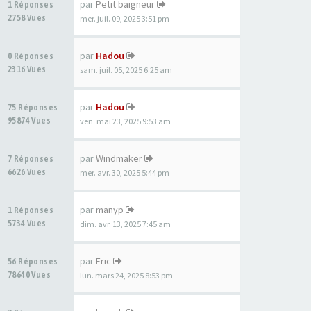
par
Petit baigneur
1 Réponses
2758 Vues
mer. juil. 09, 2025 3:51 pm
par
Hadou
0 Réponses
2316 Vues
sam. juil. 05, 2025 6:25 am
par
Hadou
75 Réponses
95874 Vues
ven. mai 23, 2025 9:53 am
par
Windmaker
7 Réponses
6626 Vues
mer. avr. 30, 2025 5:44 pm
par
manyp
1 Réponses
5734 Vues
dim. avr. 13, 2025 7:45 am
par
Eric
56 Réponses
78640 Vues
lun. mars 24, 2025 8:53 pm