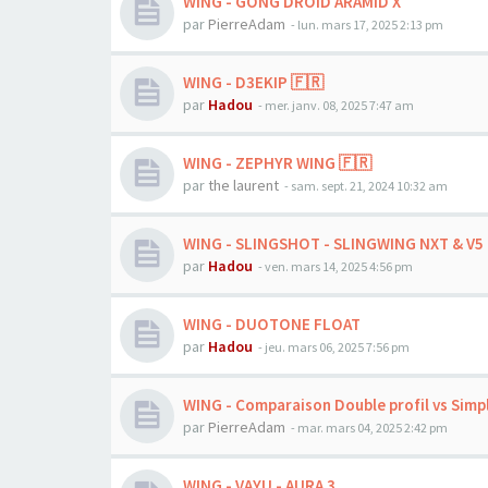
WING - GONG DROID ARAMID X
par
PierreAdam
-
lun. mars 17, 2025 2:13 pm
WING - D3EKIP 🇫🇷
par
Hadou
-
mer. janv. 08, 2025 7:47 am
WING - ZEPHYR WING 🇫🇷
par
the laurent
-
sam. sept. 21, 2024 10:32 am
WING - SLINGSHOT - SLINGWING NXT & V5
par
Hadou
-
ven. mars 14, 2025 4:56 pm
WING - DUOTONE FLOAT
par
Hadou
-
jeu. mars 06, 2025 7:56 pm
WING - Comparaison Double profil vs Simpl
par
PierreAdam
-
mar. mars 04, 2025 2:42 pm
WING - VAYU - AURA 3