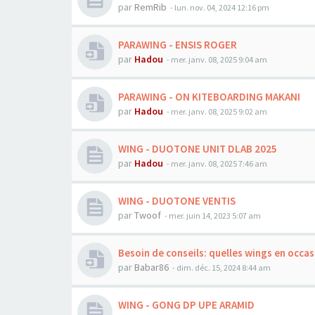
par
RemRib
-
lun. nov. 04, 2024 12:16 pm
PARAWING - ENSIS ROGER
par
Hadou
-
mer. janv. 08, 2025 9:04 am
PARAWING - ON KITEBOARDING MAKANI
par
Hadou
-
mer. janv. 08, 2025 9:02 am
WING - DUOTONE UNIT DLAB 2025
par
Hadou
-
mer. janv. 08, 2025 7:46 am
WING - DUOTONE VENTIS
par
Twoof
-
mer. juin 14, 2023 5:07 am
Besoin de conseils: quelles wings en occa
par
Babar86
-
dim. déc. 15, 2024 8:44 am
WING - GONG DP UPE ARAMID