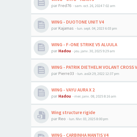
par
Fred76
-
sam. oct. 26, 2024 7:02 am
WING - DUOTONE UNIT V4
par
Kajamas
-
lun. sept. 04, 2023 6:03 pm
WING - F-ONE STRIKE V5 ALUULA
par
Hadou
-
jeu. janv. 30, 2025 9:29 am
WING - PATRIK DIETHELM VOLANT CROSS 
par
Pierre33
-
lun. août 29, 2022 12:37 pm
WING - VAYU AURA X 2
par
Hadou
-
mer. janv. 08, 2025 8:16 am
Wing structure rigide
par
Reo
-
lun. févr. 03, 2025 8:00 pm
WING - CARBINHA MANTIS V4