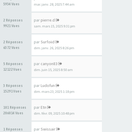
5934 Vues
mar. janv. 28, 2025 7:44 am
par
pierre.d
2 Réponses
9921 Vues
sam. mars 15, 2025 9:31 pm
par
Surfoiid
2 Réponses
6372 Vues
dim. janv. 26, 2025 8:26 pm
par
canyon83
5 Réponses
12122 Vues
dim. juin 15, 2025 8:50 am
par
Ludofun
3 Réponses
15291 Vues
dim. mars 23, 2025 1:18 pm
par
Etn
101 Réponses
206014 Vues
dim. févr. 09, 2025 10:48 pm
par
Swissair
1 Réponses