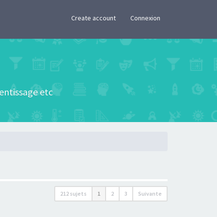
×
Create account
Connexion
rentissage etc
212 sujets
1
2
3
Suivante