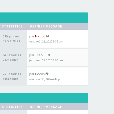
STATISTICS
DERNIER MESSAGE
par
Hadou
3 Réponses
137703 Vues
ven. août 12, 2022 9:35 pm
par
Theo50
14 Réponses
29269 Vues
jeu. janv. 09, 2025 3:06 pm
par
Hecub
26 Réponses
46532 Vues
mar. avr. 30, 2024 4:42 pm
STATISTICS
DERNIER MESSAGE