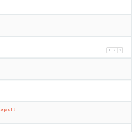
1
2
3
e profil