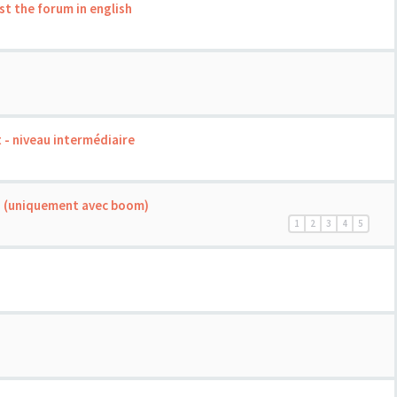
st the forum in english
 - niveau intermédiaire
 (uniquement avec boom)
1
2
3
4
5