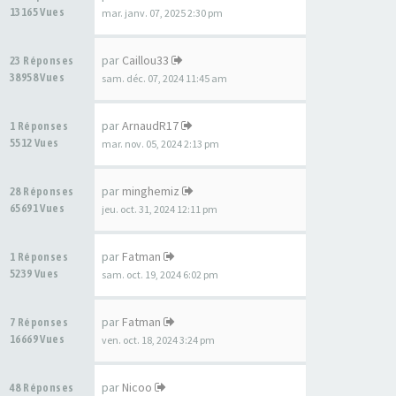
13165 Vues
mar. janv. 07, 2025 2:30 pm
par
Caillou33
23 Réponses
38958 Vues
sam. déc. 07, 2024 11:45 am
par
ArnaudR17
1 Réponses
5512 Vues
mar. nov. 05, 2024 2:13 pm
par
minghemiz
28 Réponses
65691 Vues
jeu. oct. 31, 2024 12:11 pm
par
Fatman
1 Réponses
5239 Vues
sam. oct. 19, 2024 6:02 pm
par
Fatman
7 Réponses
16669 Vues
ven. oct. 18, 2024 3:24 pm
par
Nicoo
48 Réponses