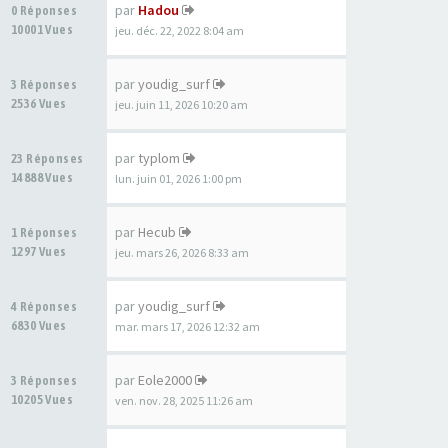
par
Hadou
0 Réponses
10001 Vues
jeu. déc. 22, 2022 8:04 am
par
youdig_surf
3 Réponses
2536 Vues
jeu. juin 11, 2026 10:20 am
par
typlom
23 Réponses
14888 Vues
lun. juin 01, 2026 1:00 pm
par
Hecub
1 Réponses
1297 Vues
jeu. mars 26, 2026 8:33 am
par
youdig_surf
4 Réponses
6830 Vues
mar. mars 17, 2026 12:32 am
par
Eole2000
3 Réponses
10205 Vues
ven. nov. 28, 2025 11:26 am