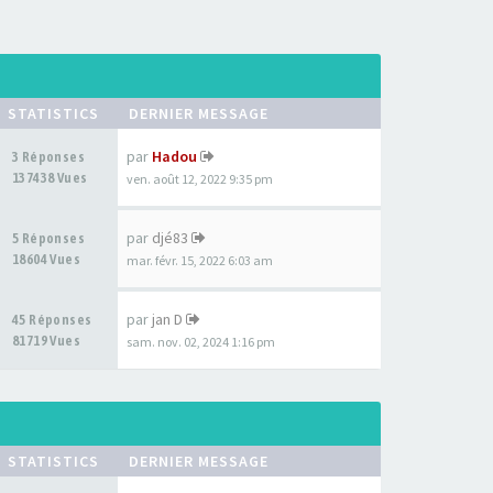
STATISTICS
DERNIER MESSAGE
par
Hadou
3 Réponses
137438 Vues
ven. août 12, 2022 9:35 pm
par
djé83
5 Réponses
18604 Vues
mar. févr. 15, 2022 6:03 am
par
jan D
45 Réponses
81719 Vues
sam. nov. 02, 2024 1:16 pm
STATISTICS
DERNIER MESSAGE