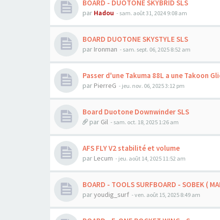
BOARD - DUOTONE SKYBRID SLS
par
Hadou
-
sam. août 31, 2024 9:08 am
BOARD DUOTONE SKYSTYLE SLS
par
Ironman
-
sam. sept. 06, 2025 8:52 am
Passer d'une Takuma 88L a une Takoon Gl
par
PierreG
-
jeu. nov. 06, 2025 3:12 pm
Board Duotone Downwinder SLS
par
Gil
-
sam. oct. 18, 2025 1:26 am
AFS FLY V2 stabilité et volume
par
Lecum
-
jeu. août 14, 2025 11:52 am
BOARD - TOOLS SURFBOARD - SOBEK ( MA
par
youdig_surf
-
ven. août 15, 2025 8:49 am