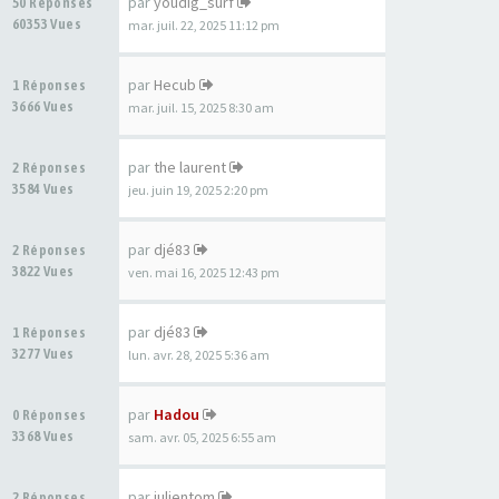
par
youdig_surf
50 Réponses
60353 Vues
mar. juil. 22, 2025 11:12 pm
par
Hecub
1 Réponses
3666 Vues
mar. juil. 15, 2025 8:30 am
par
the laurent
2 Réponses
3584 Vues
jeu. juin 19, 2025 2:20 pm
par
djé83
2 Réponses
3822 Vues
ven. mai 16, 2025 12:43 pm
par
djé83
1 Réponses
3277 Vues
lun. avr. 28, 2025 5:36 am
par
Hadou
0 Réponses
3368 Vues
sam. avr. 05, 2025 6:55 am
par
julientom
2 Réponses