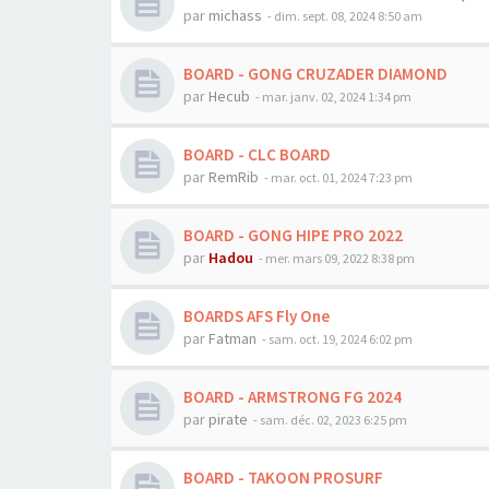
par
michass
-
dim. sept. 08, 2024 8:50 am
BOARD - GONG CRUZADER DIAMOND
par
Hecub
-
mar. janv. 02, 2024 1:34 pm
BOARD - CLC BOARD
par
RemRib
-
mar. oct. 01, 2024 7:23 pm
BOARD - GONG HIPE PRO 2022
par
Hadou
-
mer. mars 09, 2022 8:38 pm
BOARDS AFS Fly One
par
Fatman
-
sam. oct. 19, 2024 6:02 pm
BOARD - ARMSTRONG FG 2024
par
pirate
-
sam. déc. 02, 2023 6:25 pm
BOARD - TAKOON PROSURF