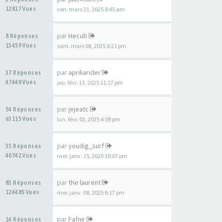
12817 Vues
ven. mars 21, 2025 8:45 am
par
Hecub
8 Réponses
13459 Vues
sam. mars 08, 2025 3:21 pm
par
apriliarider
37 Réponses
47440 Vues
jeu. févr. 13, 2025 11:17 pm
par
jejeatc
54 Réponses
63115 Vues
lun. févr. 03, 2025 4:09 pm
par
youdig_surf
35 Réponses
40742 Vues
mer. janv. 15, 2025 10:07 pm
par
the laurent
83 Réponses
124485 Vues
mer. janv. 08, 2025 9:17 pm
par
Fafnir
14 Réponses