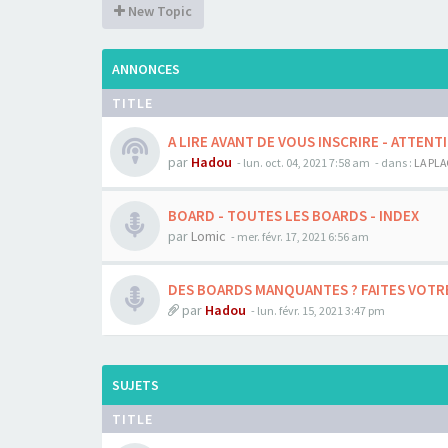
New Topic
ANNONCES
TITLE
A LIRE AVANT DE VOUS INSCRIRE - ATTENTI
par
Hadou
-
lun. oct. 04, 2021 7:58 am
- dans :
LA PL
BOARD - TOUTES LES BOARDS - INDEX
par
Lomic
-
mer. févr. 17, 2021 6:56 am
DES BOARDS MANQUANTES ? FAITES VOTRE 
par
Hadou
-
lun. févr. 15, 2021 3:47 pm
SUJETS
TITLE