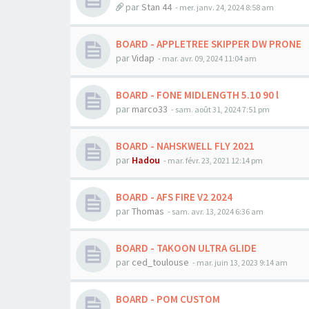
par
Stan 44
-
mer. janv. 24, 2024 8:58 am
BOARD - APPLETREE SKIPPER DW PRONE
par
Vidap
-
mar. avr. 09, 2024 11:04 am
BOARD - FONE MIDLENGTH 5.10 90 l
par
marco33
-
sam. août 31, 2024 7:51 pm
BOARD - NAHSKWELL FLY 2021
par
Hadou
-
mar. févr. 23, 2021 12:14 pm
BOARD - AFS FIRE V2 2024
par
Thomas
-
sam. avr. 13, 2024 6:36 am
BOARD - TAKOON ULTRA GLIDE
par
ced_toulouse
-
mar. juin 13, 2023 9:14 am
BOARD - POM CUSTOM