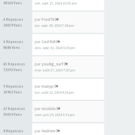
68164 Vues
ven. sept. 27, 2024 10:05 am
par
Fred76
4 Réponses
10439 Vues
lun. sept. 09, 2024 7:58 pm
par
Ced Rdl
4 Réponses
8686 Vues
dim. sept. 01, 2024 5:30 pm
par
youdig_surf
43 Réponses
71392 Vues
mar. août 27, 2024 7:53 pm
par
manyp
9 Réponses
14942 Vues
lun. août 12, 2024 9:26 pm
par
nicololo
67 Réponses
92436 Vues
sam. juin 29, 2024 3:31 pm
par
Hadrien
8 Réponses