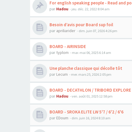
For english speaking people - Read and po
par
Hadou
-
jeu. déc. 22, 2022 8:04 am
Besoin d’avis pour Board sup foil
par
apriliarider
-
dim. juin 07, 2026 4:26 pm
BOARD - AIRINSIDE
par
typlom
-
mar. mai 06, 2025 6:14 am
Une planche classique qui décolle tôt
par
Lecum
-
mer. mars 25, 2026 2:05 pm
BOARD - DECATHLON / TRIBORD EXPLORE 
par
Hadou
-
ven. août 01, 2025 12:58 pm
BOARD - SROKA ELITE LW 5'7 / 6'2 / 6'6
par
EDoum
-
dim. juin 16, 2024 8:10 am