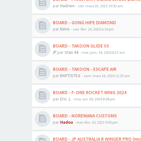
par
Hadrien
-
ven. mars 03, 2023 10:53 am
BOARD - GONG HIPE DIAMOND
par
Rémi
-
ven. févr. 14, 2025 6:14 pm
BOARD - TAKOON GLIDE V3
par
Stan 44
-
mer. janv. 24, 2024 8:27 am
BOARD - TAKOON - ESCAPE AIR
par
BAPTISTEd
-
sam. mars 16, 2024 11:35 am
BOARD - F-ONE ROCKET WING 2024
par
Eric .L
-
mar. avr. 09, 2024 8:08 pm
BOARD - NOREMANA CUSTOMS
par
Hadou
-
mer. févr. 10, 2021 9:05 pm
BOARD - JP AUSTRALIA R WINGER PRO (mi