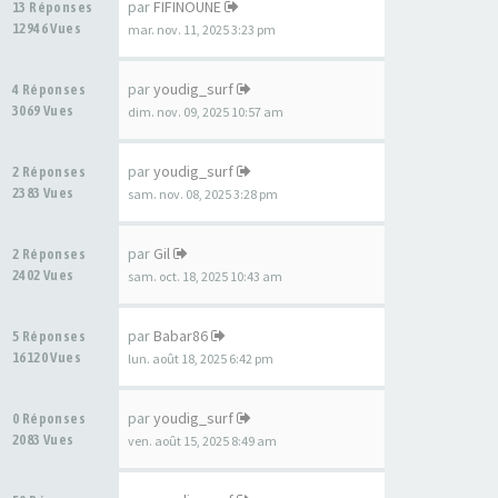
par
FIFINOUNE
13 Réponses
12946 Vues
mar. nov. 11, 2025 3:23 pm
par
youdig_surf
4 Réponses
3069 Vues
dim. nov. 09, 2025 10:57 am
par
youdig_surf
2 Réponses
2383 Vues
sam. nov. 08, 2025 3:28 pm
par
Gil
2 Réponses
2402 Vues
sam. oct. 18, 2025 10:43 am
par
Babar86
5 Réponses
16120 Vues
lun. août 18, 2025 6:42 pm
par
youdig_surf
0 Réponses
2083 Vues
ven. août 15, 2025 8:49 am