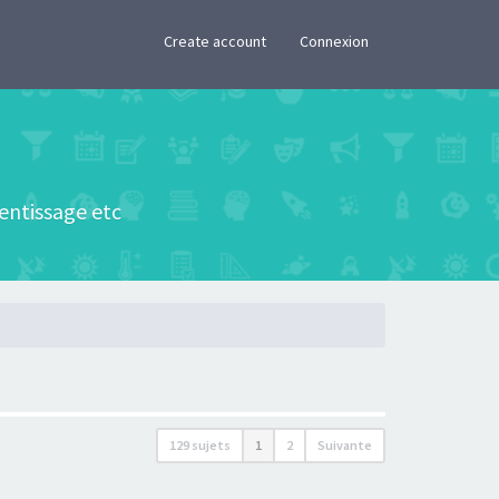
×
Create account
Connexion
rentissage etc
129 sujets
1
2
Suivante