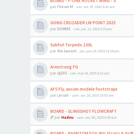
BOARD - F-ONE ROCKET WING - S
par
Florian M
-
ven. oct. 07, 2022 6:41 am
GONG CRUZADER LW POINT 2025
par
DOMI85
-
ven. juil. 11, 2025 5:33 pm
Sabfoil Torpedo 100L
par
the laurent
-
jeu. juin 19, 2025 12:36 pm
Armstrong FG
par
djé83
-
ven. mai 16, 2025 5:21 am
AFS Fly, ancien modele footstraps
par
Lecum
-
sam. avr. 26, 2025 10:03 am
BOARD - SLINGSHOT FLOWCRAFT
par
Hadou
-
sam. avr. 05, 2025 6:55 am
BOARD - PHANTOM FOILING Strato & Drift