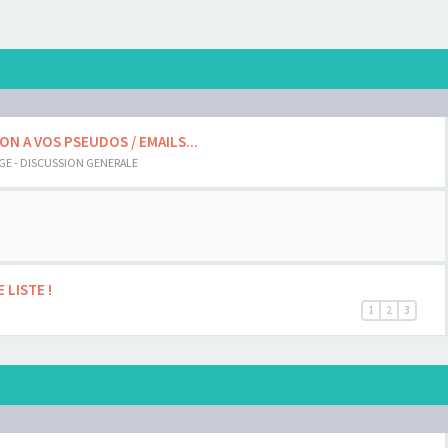
ON A VOS PSEUDOS / EMAILS...
AGE - DISCUSSION GENERALE
LISTE !
1
2
3