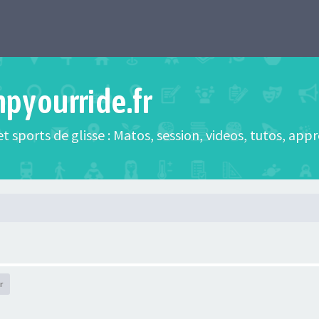
mpyourride.fr
t sports de glisse : Matos, session, videos, tutos, app
r