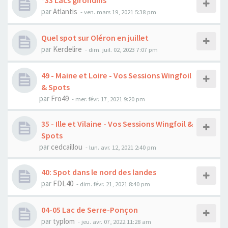
*33 Lacs girondins
par
Atlantis
-
ven. mars 19, 2021 5:38 pm
Quel spot sur Oléron en juillet
par
Kerdelire
-
dim. juil. 02, 2023 7:07 pm
49 - Maine et Loire - Vos Sessions Wingfoil
& Spots
par
Fro49
-
mer. févr. 17, 2021 9:20 pm
35 - Ille et Vilaine - Vos Sessions Wingfoil &
Spots
par
cedcaillou
-
lun. avr. 12, 2021 2:40 pm
40: Spot dans le nord des landes
par
FDL40
-
dim. févr. 21, 2021 8:40 pm
04-05 Lac de Serre-Ponçon
par
typlom
-
jeu. avr. 07, 2022 11:28 am