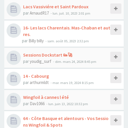
Lacs Vassiviére et Saint Pardoux
par
ArnaudR17
-
lun. juil. 10, 2023 2:01 pm
16- Les lacs Charentais. Mas-Chaban et aut
res.
par
Billy billy
-
sam. août 05, 2023 2:32 pm
Sessions Dockstart 👟🚀
par
youdig_surf
-
dim. mars 24, 2024 8:45 pm
14 - Cabourg
par
arthurmldt
-
mar. mars 19, 2024 8:15 pm
Wingfoil à cannes l été
par
Dav1066
-
lun. juin 13, 2022 10:32 pm
64 - Côte Basque et alentours - Vos Sessio
ns Wingfoil & Spots