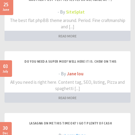
25
June
- By
SiteSplat
The best flat phpBB theme around. Period. Fine craftmanship
and [...]
READ MORE
DO YOU NEED A SUPER MOD? WELL HERE IT IS. CHEW ON THIS
03
July
- By
Jane lou
All you need is right here. Content tag, SEO, listing, Pizza and
spaghetti [...]
READ MORE
LASAGNA ON ME THIS TIME OK? I GOT PLENTY OF CASH
30
Dec