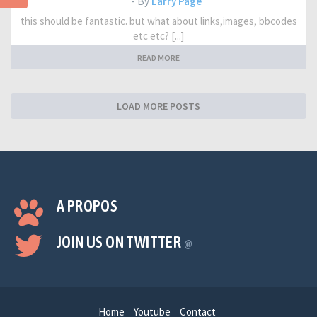
- By
Larry Page
this should be fantastic. but what about links,images, bbcodes
etc etc? [...]
READ MORE
LOAD MORE POSTS
A PROPOS
JOIN US ON TWITTER
@
Home
Youtube
Contact