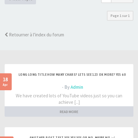
Page
1
sur
1
Retourner à l’index du forum
LONG LONG TITLE HOW MANY CHARS? LETS SEE 123 OK MORE? YES 60
18
Apr
- By
Admin
We have created lots of YouTube videos just so you can
achieve [...]
READ MORE
ANOTHER POST TEST YES YES YES OR NO, MAYBE NI? :-/