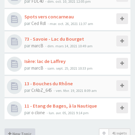
par
FDL40
-
dim. oct. 10, 2021 12:05 pm
Spots vers concarneau
par
Ced Rdl
-
mar. oct. 26, 2021 11:37 am
73 - Savoie - Lac du Bourget
par
marcB
-
dim. mars 14, 2021 10:49 am
Isère: lac de Laffrey
par
marcB
-
sam. sept. 25, 2021 10:33 pm
13 - Bouches du Rhône
par
CrAbZ_645
-
ven. févr. 19, 2021 8:09 am
11 - Etang de Bages, à la Nautique
par
o clone
-
lun. avr. 05, 2021 9:14 pm
41 sujets
New Topic