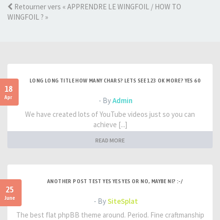
Retourner vers « APPRENDRE LE WINGFOIL / HOW TO
WINGFOIL ? »
LONG LONG TITLE HOW MANY CHARS? LETS SEE 123 OK MORE? YES 60
18
Apr
- By
Admin
We have created lots of YouTube videos just so you can
achieve [...]
READ MORE
ANOTHER POST TEST YES YES YES OR NO, MAYBE NI? :-/
25
June
- By
SiteSplat
The best flat phpBB theme around. Period. Fine craftmanship