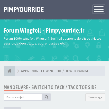
PIMPYOURRIDE
Toggle
Navigatio
Forum Wingfoil - Pimpyourride.fr
Forum 100% Wingfoil, Wingsurf, Surf foil et sports de glisse : Matos,
session, videos, tutos, apprentissage etc
APPRENDRE LE WINGFOIL / HOW TO WINGFOIL ?
MANOEUVRE - SWITCH TO TACK / TACK TOE SIDE
1 message