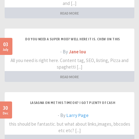
and [...]
READ MORE
DO YOU NEED A SUPER MOD? WELL HERE IT IS. CHEW ON THIS
03
July
- By
Jane lou
All you need is right here. Content tag, SEO, listing, Pizza and
spaghetti [...]
READ MORE
LASAGNA ON ME THIS TIME OK? I GOT PLENTY OF CASH
30
Dec
- By
Larry Page
this should be fantastic. but what about links,images, bbcodes
etc etc? [...]