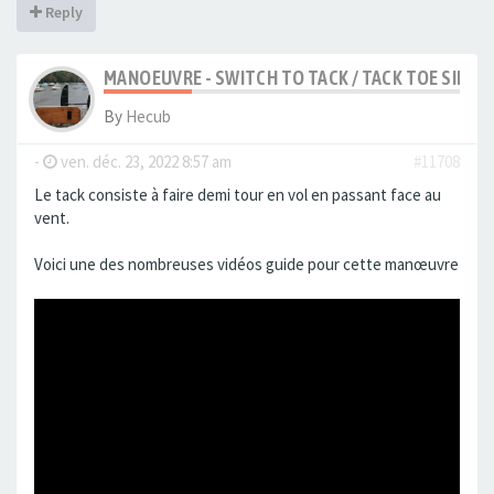
Reply
MANOEUVRE - SWITCH TO TACK / TACK TOE SIDE
By
Hecub
-
ven. déc. 23, 2022 8:57 am
#11708
Le tack consiste à faire demi tour en vol en passant face au
vent.
Voici une des nombreuses vidéos guide pour cette manœuvre