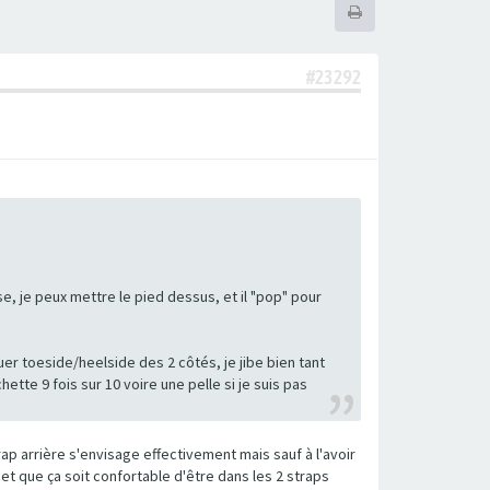
#23292
ase, je peux mettre le pied dessus, et il "pop" pour
r toeside/heelside des 2 côtés, je jibe bien tant
ette 9 fois sur 10 voire une pelle si je suis pas
rap arrière s'envisage effectivement mais sauf à l'avoir
 et que ça soit confortable d'être dans les 2 straps