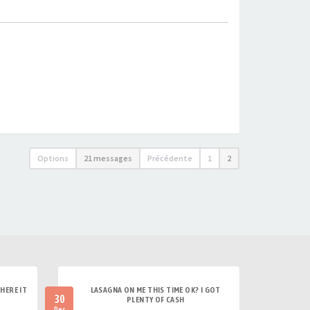
Options
21 messages
Précédente
1
2
HERE IT
LASAGNA ON ME THIS TIME OK? I GOT
30
PLENTY OF CASH
Dec