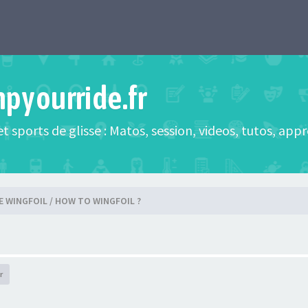
mpyourride.fr
t sports de glisse : Matos, session, videos, tutos, app
E WINGFOIL / HOW TO WINGFOIL ?
r