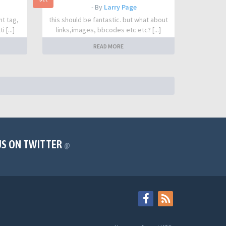
- By
Larry Page
nt tag,
this should be fantastic. but what about
 [...]
links,images, bbcodes etc etc? [...]
READ MORE
US ON TWITTER
@