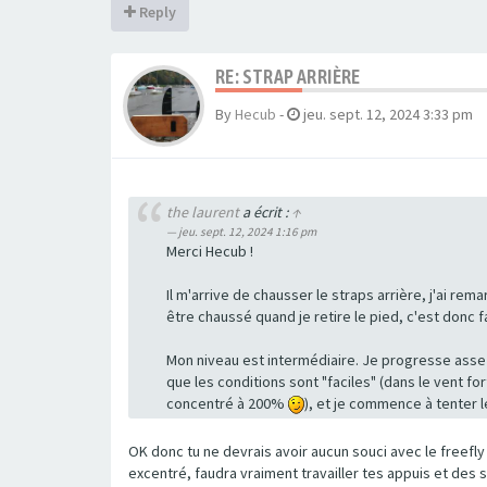
Reply
RE: STRAP ARRIÈRE
By
Hecub
-
jeu. sept. 12, 2024 3:33 pm
the laurent
a écrit :
↑
jeu. sept. 12, 2024 1:16 pm
Merci Hecub !
Il m'arrive de chausser le straps arrière, j'ai rem
être chaussé quand je retire le pied, c'est donc f
Mon niveau est intermédiaire. Je progresse assez
que les conditions sont "faciles" (dans le vent fo
concentré à 200%
), et je commence à tenter l
OK donc tu ne devrais avoir aucun souci avec le freefly
excentré, faudra vraiment travailler tes appuis et des 