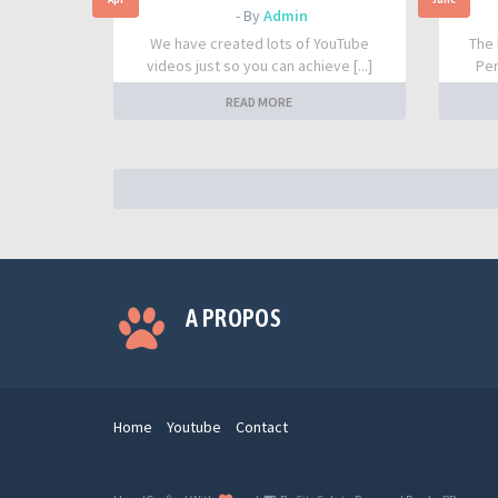
- By
Admin
We have created lots of YouTube
The 
videos just so you can achieve [...]
Per
READ MORE
A PROPOS
Home
Youtube
Contact