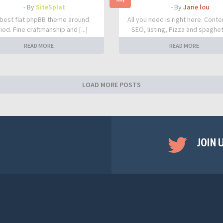
- By
SiteSplat
- By
Jane lou
best flat phpBB theme around.
All you need is right here. Conte
iod. Fine craftmanship and [...]
SEO, listing, Pizza and spaghetti
READ MORE
READ MORE
LOAD MORE POSTS
JOIN 