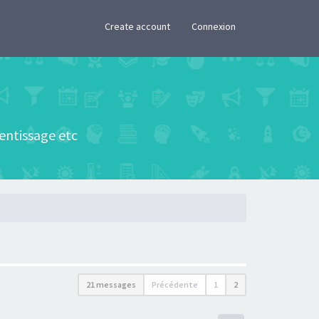
×
Create account
Connexion
rentissage etc
21 messages
Précédente
1
2