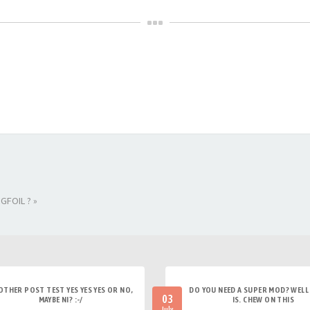
GFOIL ? »
OTHER POST TEST YES YES YES OR NO,
DO YOU NEED A SUPER MOD? WELL 
03
MAYBE NI? :-/
IS. CHEW ON THIS
July