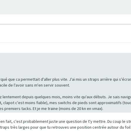
arqué que ca permettait d'aller plus vite. J'ai mis un straps arrière qui s'écr
acile de l'avoir sans m'en servir souvent.
 lentement depuis quelques mois, moins vite qu'aux débuts. Je sais navigue
rt, clapot c'est moins fiable), mes switchs de pieds sont approximatifs (touch
es premiers tacks. Et je me traine (moins de 20 kn en vmax).
 en fait, c'est probablement juste une question de t'y mettre. Du coup le st
straps très larges pour que tu retrouves une position centrée autour du foil