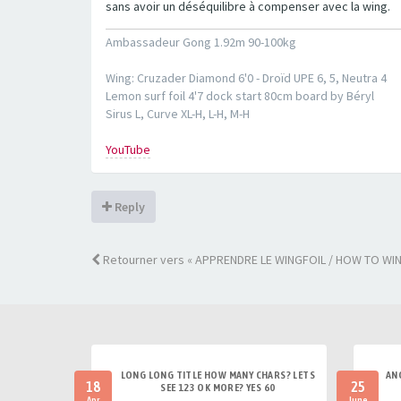
sans avoir un déséquilibre à compenser avec la wing.
Ambassadeur Gong 1.92m 90-100kg
Wing: Cruzader Diamond 6'0 - Droïd UPE 6, 5, Neutra 4
Lemon surf foil 4'7 dock start 80cm board by Béryl
Sirus L, Curve XL-H, L-H, M-H
YouTube
Reply
Retourner vers « APPRENDRE LE WINGFOIL / HOW TO WIN
LONG LONG TITLE HOW MANY CHARS? LETS
AN
18
25
SEE 123 OK MORE? YES 60
Apr
June