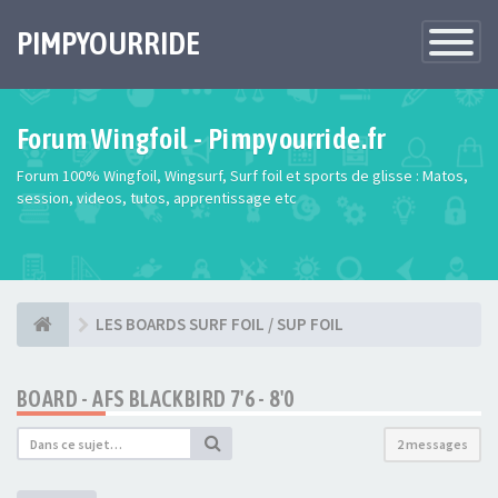
PIMPYOURRIDE
Toggle
Navigatio
Forum Wingfoil - Pimpyourride.fr
Forum 100% Wingfoil, Wingsurf, Surf foil et sports de glisse : Matos,
session, videos, tutos, apprentissage etc
LES BOARDS SURF FOIL / SUP FOIL
BOARD - AFS BLACKBIRD 7'6 - 8'0
2 messages