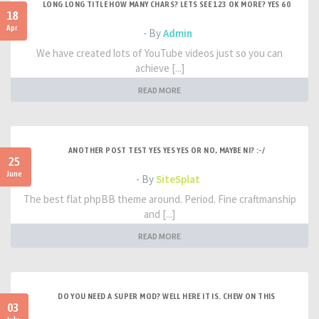
LONG LONG TITLE HOW MANY CHARS? LETS SEE 123 OK MORE? YES 60
18
Apr
- By
Admin
We have created lots of YouTube videos just so you can
achieve [...]
READ MORE
ANOTHER POST TEST YES YES YES OR NO, MAYBE NI? :-/
25
June
- By
SiteSplat
The best flat phpBB theme around. Period. Fine craftmanship
and [...]
READ MORE
DO YOU NEED A SUPER MOD? WELL HERE IT IS. CHEW ON THIS
03