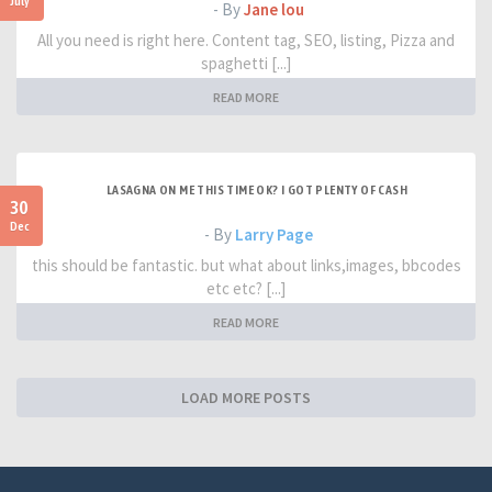
July
- By
Jane lou
All you need is right here. Content tag, SEO, listing, Pizza and
spaghetti [...]
READ MORE
LASAGNA ON ME THIS TIME OK? I GOT PLENTY OF CASH
30
Dec
- By
Larry Page
this should be fantastic. but what about links,images, bbcodes
etc etc? [...]
READ MORE
LOAD MORE POSTS