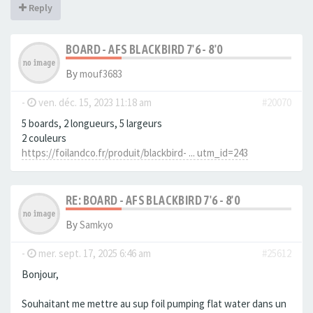
Reply
BOARD - AFS BLACKBIRD 7'6 - 8'0
By
mouf3683
-
ven. déc. 15, 2023 11:18 am
#20070
5 boards, 2 longueurs, 5 largeurs
2 couleurs
https://foilandco.fr/produit/blackbird- ... utm_id=243
RE: BOARD - AFS BLACKBIRD 7'6 - 8'0
By
Samkyo
-
mer. sept. 17, 2025 6:46 am
#25612
Bonjour,
Souhaitant me mettre au sup foil pumping flat water dans un