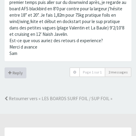
premier temps puis aller sur du downwind après, je regarde au
board AFS blackbird en 8’0 par contre pour la largeur j’hésite
entre 18” et 20”. Je fais 1,82m pour 75kg pratique foils en
wind/wing/kite et début en dockstart pour le sup pratique
dans des petites vagues (plage Valentin et La Baule) 9’2/10’8
et cruising en 12’ Naish Javelin.
Est-ce que vous auriez des retours d experience?
Merci d avance
Sam
Page
1
sur
1
2 messages
Reply
Retourner vers « LES BOARDS SURF FOIL / SUP FOIL »