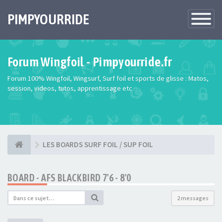
PIMPYOURRIDE
Toggle
Navigatio
Forum Wingfoil - Pimpyourride.fr
Forum 100% Wingfoil, Wingsurf, Surf foil et sports de glisse : Matos,
session, videos, tutos, apprentissage etc
LES BOARDS SURF FOIL / SUP FOIL
BOARD - AFS BLACKBIRD 7'6 - 8'0
2 messages