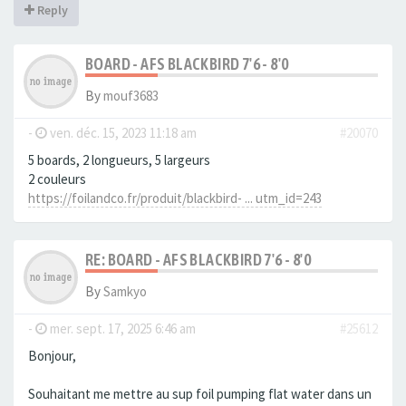
Reply
BOARD - AFS BLACKBIRD 7'6 - 8'0
By
mouf3683
-
ven. déc. 15, 2023 11:18 am
#20070
5 boards, 2 longueurs, 5 largeurs
2 couleurs
https://foilandco.fr/produit/blackbird- ... utm_id=243
RE: BOARD - AFS BLACKBIRD 7'6 - 8'0
By
Samkyo
-
mer. sept. 17, 2025 6:46 am
#25612
Bonjour,
Souhaitant me mettre au sup foil pumping flat water dans un