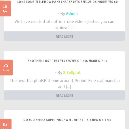
LONG LONG TITLE HOW MANY CHARS? LETS SEE 123 OK MORE? YES 60
18
Apr
- By
Admin
We have created lots of YouTube videos just so you can
achieve [...]
READ MORE
ANOTHER POST TEST YES YES YES OR NO, MAYBE NI? :-/
25
June
- By
SiteSplat
The best flat phpBB theme around. Period. Fine craftmanship
and [...]
READ MORE
DO YOU NEED A SUPER MOD? WELL HERE IT IS. CHEW ON THIS
03