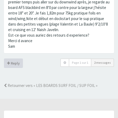
premier temps puis aller sur du downwind après, je regarde au
board AFS blackbird en 8’0 par contre pour la largeur j’hésite
entre 18” et 20”. Je fais 1,82m pour 75kg pratique foils en
wind/wing/kite et début en dockstart pour le sup pratique
dans des petites vagues (plage Valentin et La Baule) 9’2/10’8
et cruising en 12’ Naish Javelin.
Est-ce que vous auriez des retours d experience?
Merci d avance
Sam
Page
1
sur
1
2 messages
Reply
Retourner vers « LES BOARDS SURF FOIL / SUP FOIL »