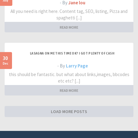
July
- By
Jane lou
All you need is right here. Content tag, SEO, listing, Pizza and
spaghetti [...]
READ MORE
LASAGNA ON ME THIS TIME OK? I GOT PLENTY OF CASH
30
Dec
- By
Larry Page
this should be fantastic. but what about links,images, bbcodes
etc etc? [...]
READ MORE
LOAD MORE POSTS