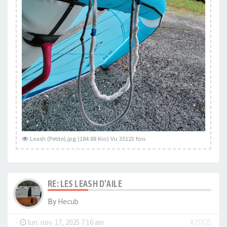
Leash (Petite).jpg (184.88 Kio) Vu 33121 fois
RE: LES LEASH D’AILE
By
Hecub
-
lun. nov. 17, 2025 7:16 am
#25825