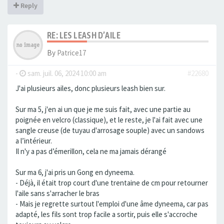
Reply
RE: LES LEASH D’AILE
By
Patrice17
-
sam. juil. 06, 2024 10:00 am
#22680
J'ai plusieurs ailes, donc plusieurs leash bien sur.
Sur ma 5, j'en ai un que je me suis fait, avec une partie au
poignée en velcro (classique), et le reste, je l'ai fait avec une
sangle creuse (de tuyau d'arrosage souple) avec un sandows
a l’intérieur.
Il n'y a pas d’émerillon, cela ne ma jamais dérangé
Sur ma 6, j'ai pris un Gong en dyneema.
- Déjà, il était trop court d'une trentaine de cm pour retourner
l'aile sans s'arracher le bras
- Mais je regrette surtout l'emploi d'une âme dyneema, car pas
adapté, les fils sont trop facile a sortir, puis elle s'accroche