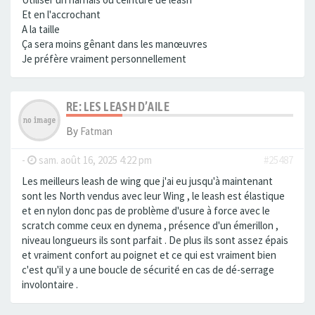
Et en l'accrochant
A la taille
Ça sera moins gênant dans les manœuvres
Je préfère vraiment personnellement
RE: LES LEASH D’AILE
By
Fatman
-
sam. août 16, 2025 4:22 pm
#25487
Les meilleurs leash de wing que j'ai eu jusqu'à maintenant
sont les North vendus avec leur Wing , le leash est élastique
et en nylon donc pas de problème d'usure à force avec le
scratch comme ceux en dynema , présence d'un émerillon ,
niveau longueurs ils sont parfait . De plus ils sont assez épais
et vraiment confort au poignet et ce qui est vraiment bien
c'est qu'il y a une boucle de sécurité en cas de dé-serrage
involontaire .