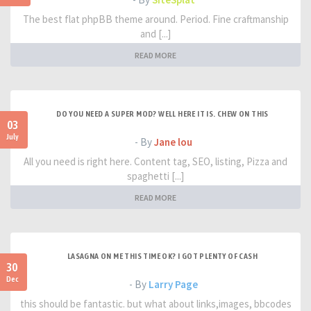
The best flat phpBB theme around. Period. Fine craftmanship
and [...]
READ MORE
DO YOU NEED A SUPER MOD? WELL HERE IT IS. CHEW ON THIS
03
July
- By
Jane lou
All you need is right here. Content tag, SEO, listing, Pizza and
spaghetti [...]
READ MORE
LASAGNA ON ME THIS TIME OK? I GOT PLENTY OF CASH
30
Dec
- By
Larry Page
this should be fantastic. but what about links,images, bbcodes