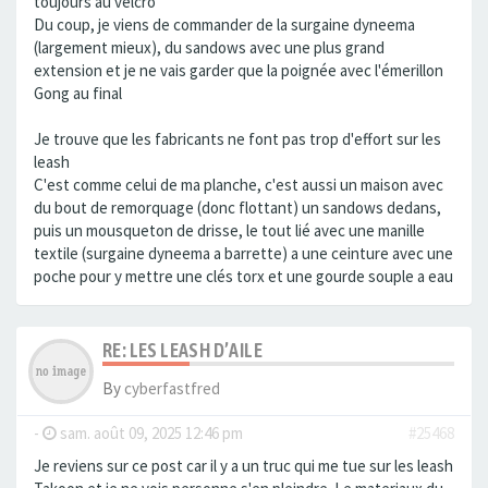
toujours au velcro
Du coup, je viens de commander de la surgaine dyneema
(largement mieux), du sandows avec une plus grand
extension et je ne vais garder que la poignée avec l'émerillon
Gong au final
Je trouve que les fabricants ne font pas trop d'effort sur les
leash
C'est comme celui de ma planche, c'est aussi un maison avec
du bout de remorquage (donc flottant) un sandows dedans,
puis un mousqueton de drisse, le tout lié avec une manille
textile (surgaine dyneema a barrette) a une ceinture avec une
poche pour y mettre une clés torx et une gourde souple a eau
RE: LES LEASH D’AILE
By
cyberfastfred
-
sam. août 09, 2025 12:46 pm
#25468
Je reviens sur ce post car il y a un truc qui me tue sur les leash