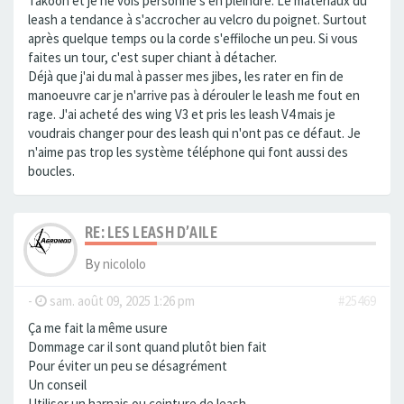
Takoon et je ne vois personne s'en pleindre. Le materiaux du
leash a tendance à s'accrocher au velcro du poignet. Surtout
après quelque temps ou la corde s'effiloche un peu. Si vous
faites un tour, c'est super chiant à détacher.
Déjà que j'ai du mal à passer mes jibes, les rater en fin de
manoeuvre car je n'arrive pas à dérouler le leash me fout en
rage. J'ai acheté des wing V3 et pris les leash V4 mais je
voudrais changer pour des leash qui n'ont pas ce défaut. Je
n'aime pas trop les système téléphone qui font aussi des
boucles.
RE: LES LEASH D’AILE
By
nicololo
-
sam. août 09, 2025 1:26 pm
#25469
Ça me fait la même usure
Dommage car il sont quand plutôt bien fait
Pour éviter un peu se désagrément
Un conseil
Utiliser un harnais ou ceinture de leash