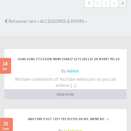
1
2
3
4
Retourner vers « ACCESSOIRES & DIVERS »
LONG LONG TITLE HOW MANY CHARS? LETS SEE 123 OK MORE? YES 60
18
Apr
- By
Admin
We have created lots of YouTube videos just so you can
achieve [...]
READ MORE
ANOTHER POST TEST YES YES YES OR NO, MAYBE NI? :-/
25
June
- By
SiteSplat