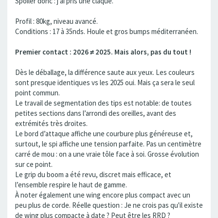
Spoiler donc : j’ai pris une claque.
Profil : 80kg, niveau avancé.
Conditions : 17 à 35nds. Houle et gros bumps méditerranéen.
Premier contact : 2026 ≠ 2025. Mais alors, pas du tout !
Dès le déballage, la différence saute aux yeux. Les couleurs
sont presque identiques vs les 2025 oui. Mais ça sera le seul
point commun.
Le travail de segmentation des tips est notable: de toutes
petites sections dans l’arrondi des oreilles, avant des
extrémités très droites.
Le bord d’attaque affiche une courbure plus généreuse et,
surtout, le spi affiche une tension parfaite. Pas un centimètre
carré de mou : on a une vraie tôle face à soi. Grosse évolution
sur ce point.
Le grip du boom a été revu, discret mais efficace, et
l’ensemble respire le haut de gamme.
À noter également une wing encore plus compact avec un
peu plus de corde. Réelle question : Je ne crois pas qu'il existe
de wing plus compacte à date ? Peut être les RRD ?