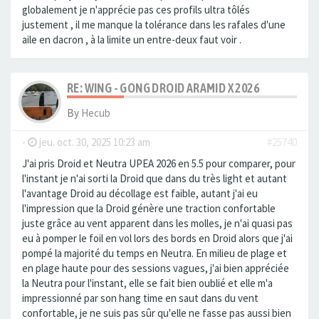
globalement je n'apprécie pas ces profils ultra tôlés
justement , il me manque la tolérance dans les rafales d'une
aile en dacron , à la limite un entre-deux faut voir .
RE: WING - GONG DROID ARAMID X 2026
By
Hecub
-
jeu. oct. 30, 2025 10:23 am
#25740
J'ai pris Droid et Neutra UPEA 2026 en 5.5 pour comparer, pour
l'instant je n'ai sorti la Droid que dans du très light et autant
l'avantage Droid au décollage est faible, autant j'ai eu
l'impression que la Droid génère une traction confortable
juste grâce au vent apparent dans les molles, je n'ai quasi pas
eu à pomper le foil en vol lors des bords en Droid alors que j'ai
pompé la majorité du temps en Neutra. En milieu de plage et
en plage haute pour des sessions vagues, j'ai bien appréciée
la Neutra pour l'instant, elle se fait bien oublié et elle m'a
impressionné par son hang time en saut dans du vent
confortable, je ne suis pas sûr qu'elle ne fasse pas aussi bien