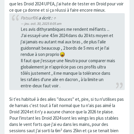
que les Droid 2024 UPEA, j'ai hate de tester en Droid pour voir
ce que ça donne et si ça réussi à faire encore mieux.
Patsurf06
a écrit :
↑
jeu. oct. 30, 2025 8:05 am
Les avis dithyrambiques me rendent méfiants ...
J'ai essayé une 4.5m 2024 dans du 20 kts moyen et
j'ai jamais eu autant mal aux bras , de plus l'aile
guidonnait beaucoup , 2 bords de 5 mns et je l'ai
rendue à son proprio
Il faut que j'essaye une Neutra pour comparer mais
globalement je n'apprécie pas ces profils ultra
tôlés justement , il me manque la tolérance dans
les rafales d'une aile en dacron , à la limite un
entre-deux faut voir .
Si t'es habitué à des ailes "douces" et, pire, si tu n'utilises pas
de harnais c'est tout à fait normal que tu n'ais pas aimé la
Droid 2024 et il n'y a aucune chance que la 2026 te plaise.
Pour l'instant les Droid 2024 sont les wings les plus stables
dans le vent forts que j'ai eu dans les mains, pour des
sessions saut j'ai sorti la 6m² dans 25kn et ça se tenait bien