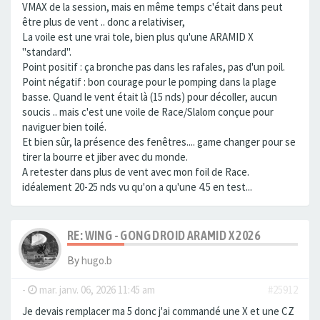
VMAX de la session, mais en même temps c'était dans peut
être plus de vent .. donc a relativiser,
La voile est une vrai tole, bien plus qu'une ARAMID X
"standard".
Point positif : ça bronche pas dans les rafales, pas d'un poil.
Point négatif : bon courage pour le pomping dans la plage
basse. Quand le vent était là (15 nds) pour décoller, aucun
soucis .. mais c'est une voile de Race/Slalom conçue pour
naviguer bien toilé.
Et bien sûr, la présence des fenêtres.... game changer pour se
tirer la bourre et jiber avec du monde.
A retester dans plus de vent avec mon foil de Race.
idéalement 20-25 nds vu qu'on a qu'une 4.5 en test...
RE: WING - GONG DROID ARAMID X 2026
By
hugo.b
-
mar. janv. 06, 2026 11:45 am
#25912
Je devais remplacer ma 5 donc j'ai commandé une X et une CZ