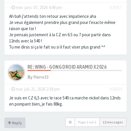
-
mer. janv. 07, 2026 4:49 pm
#25917
Ah bah j'attends ton retour avec impatience aha
Je veux également prendre plus grand pour l'exacte même
raison que toi !
Je pensais justement à la CZ en 6.5 ou 7 pour partir dans
12nds avec la 540 !
Tu me diras si ça le fait ou si il faut viser plus grand ^^
RE: WING - GONG DROID ARAMID X 2026
By
Pierre33
-
mar. juil. 21, 2026 2:38 pm
#26034
Je suis en CZ 6,5 avec le race 540 ca marche nickel dans 12nds
en pompant bien, je fais 88kg.
Page
1
sur
1
12 messages
Reply