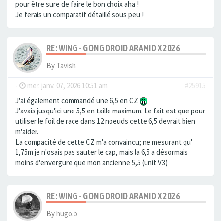
pour être sure de faire le bon choix aha !
Je ferais un comparatif détaillé sous peu !
RE: WING - GONG DROID ARAMID X 2026
By
Tavish
-
mer. janv. 07, 2026 10:51 am
#25915
J'ai également commandé une 6,5 en CZ
J'avais jusqu'ici une 5,5 en taille maximum. Le fait est que pour
utiliser le foil de race dans 12 noeuds cette 6,5 devrait bien
m'aider.
La compacité de cette CZ m'a convaincu; ne mesurant qu'
1,75m je n'osais pas sauter le cap, mais la 6,5 a désormais
moins d'envergure que mon ancienne 5,5 (unit V3)
RE: WING - GONG DROID ARAMID X 2026
By
hugo.b