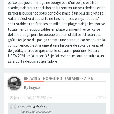
parce que justement ça ne bouge pas d'un poil, c'est très
stable, mais sous condition de lui rentrer un peu dedans et de
garder la puissance sous contrôle grâce à un peu de pilotage.
Autant c'est vrai que si tu ne fais rien, ces wings "douces"
sont stable et tolérantes en milieu de plage mais je les trouve
totalement insupportables en plage vraiment haute : ça se
déforme et ça perd beaucoup trop en stabilité : chacun ses
goûts (et je ne dis pas ça comme une attaque caché envers la
concurrence, c'est vraiment une histoire de style de wing et
de goûts, je trouve que c'est le cas aussi pour une Neutra
UPEA 2024 : je l'ai eu en 3.5, je l'ai revendue tout de suite à un
gars qui l'a depuis et qui l'adore)
RE: WING - GONG DROID ARAMID X 2026
By
hugo.b
-
jeu. oct. 30, 2025 8:51 pm
#25746
Patsurf06
a écrit :
↑
jeu. oct. 30, 2025 8:05 am