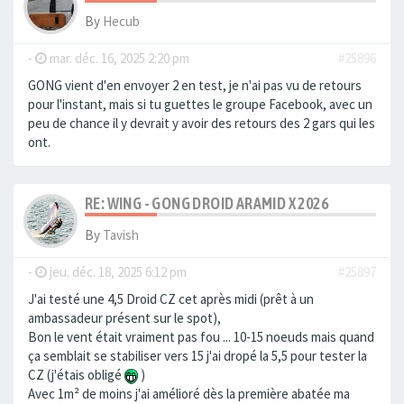
By
Hecub
-
mar. déc. 16, 2025 2:20 pm
#25896
GONG vient d'en envoyer 2 en test, je n'ai pas vu de retours
pour l'instant, mais si tu guettes le groupe Facebook, avec un
peu de chance il y devrait y avoir des retours des 2 gars qui les
ont.
RE: WING - GONG DROID ARAMID X 2026
By
Tavish
-
jeu. déc. 18, 2025 6:12 pm
#25897
J'ai testé une 4,5 Droid CZ cet après midi (prêt à un
ambassadeur présent sur le spot),
Bon le vent était vraiment pas fou ... 10-15 noeuds mais quand
ça semblait se stabiliser vers 15 j'ai dropé la 5,5 pour tester la
CZ (j'étais obligé
)
Avec 1m² de moins j'ai amélioré dès la première abatée ma