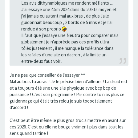
Les avis dithyrambiques me rendent méfiants ...
J'ai essayé une 4.5m 2024 dans du 20 kts moyen et
j'ai jamais eu autant mal aux bras , de plus l'aile
guidonnait beaucoup , 2 bords de 5 mns et je l'ai
rendue à son proprio
Il faut que j'essaye une Neutra pour comparer mais
globalement je n'apprécie pas ces profils ultra
tôlés justement , il me manque la tolérance dans
les rafales d'une aile en dacron , à la limite un
entre-deux faut voir .
Je ne peu que conseiller de l'essayer ^^
Mal au bras tu auras ! Je le précise bien d'ailleurs ! La droid est
et a toujours été une une aile physique avec bcp bcp de
puissance ! C'est son programme ! Par contre tu n'as plus ce
guidonnage qui était très relou je suis tooootalement
d'accord !
C'est peut être même le plus gros truc a mettre en avant sur
ces 2026. C'est qu'elle ne bouge vraiment plus dans tout les
sens quand tartine !