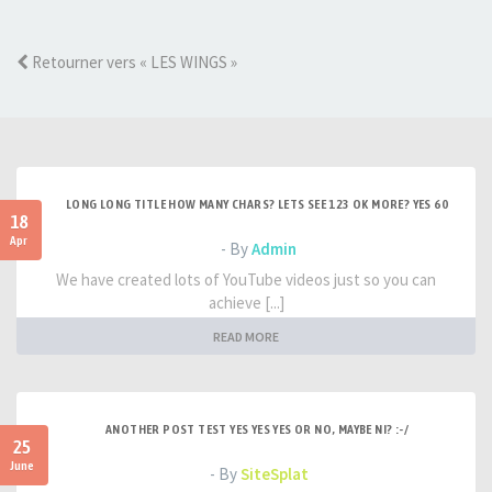
Retourner vers « LES WINGS »
LONG LONG TITLE HOW MANY CHARS? LETS SEE 123 OK MORE? YES 60
18
Apr
- By
Admin
We have created lots of YouTube videos just so you can
achieve [...]
READ MORE
ANOTHER POST TEST YES YES YES OR NO, MAYBE NI? :-/
25
June
- By
SiteSplat