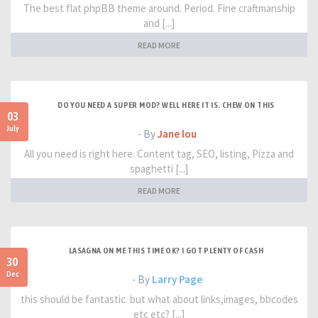
The best flat phpBB theme around. Period. Fine craftmanship
and [...]
READ MORE
DO YOU NEED A SUPER MOD? WELL HERE IT IS. CHEW ON THIS
03
July
- By
Jane lou
All you need is right here. Content tag, SEO, listing, Pizza and
spaghetti [...]
READ MORE
LASAGNA ON ME THIS TIME OK? I GOT PLENTY OF CASH
30
Dec
- By
Larry Page
this should be fantastic. but what about links,images, bbcodes
etc etc? [...]