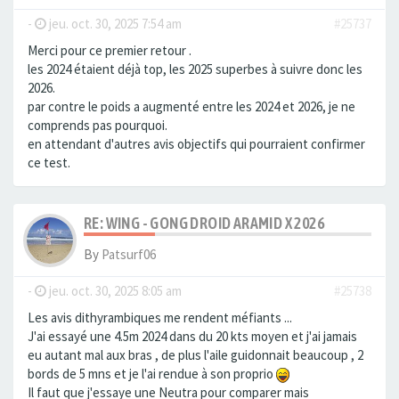
-
jeu. oct. 30, 2025 7:54 am
#25737
Merci pour ce premier retour .
les 2024 étaient déjà top, les 2025 superbes à suivre donc les
2026.
par contre le poids a augmenté entre les 2024 et 2026, je ne
comprends pas pourquoi.
en attendant d'autres avis objectifs qui pourraient confirmer
ce test.
RE: WING - GONG DROID ARAMID X 2026
By
Patsurf06
-
jeu. oct. 30, 2025 8:05 am
#25738
Les avis dithyrambiques me rendent méfiants ...
J'ai essayé une 4.5m 2024 dans du 20 kts moyen et j'ai jamais
eu autant mal aux bras , de plus l'aile guidonnait beaucoup , 2
bords de 5 mns et je l'ai rendue à son proprio
Il faut que j'essaye une Neutra pour comparer mais