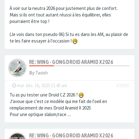
À voir sur la neutra 2026 pour justement plus de confort.
Mais si ils ont tout autant réussi à les équilibrer, elles
pourraient être top !
(Je vois dans ton pseudo 06) Si tu es dans les AM, au plaisir de
te les faire essayer à l'occasion !
RE: WING - GONG DROID ARAMID X 2026
By
Tavish
-
mar. déc. 16, 2025 11:45 am
#25895
Tu as pu tester une Droid CZ 2026 ?
J'avoue que c'est ce modèle qui me fait de l'oeil en
remplacement de mes Droid Aramid X 2025
Pour une optique slalom/race ....
RE: WING - GONG DROID ARAMID X 2026