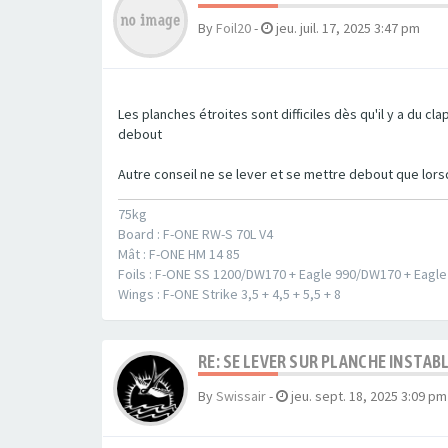
By
Foil20
-
jeu. juil. 17, 2025 3:47 pm
Les planches étroites sont difficiles dès qu'il y a du cl
debout
Autre conseil ne se lever et se mettre debout que lorsq
75kg
Board : F-ONE RW-S 70L V4
Mât : F-ONE HM 14 85
Foils : F-ONE SS 1200/DW170 + Eagle 990/DW170 + Eagl
Wings : F-ONE Strike 3,5 + 4,5 + 5,5 + 8
RE: SE LEVER SUR PLANCHE INSTA
By
Swissair
-
jeu. sept. 18, 2025 3:09 pm