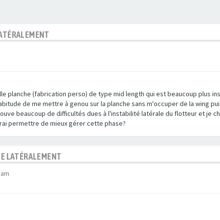
 LATÉRALEMENT
le planche (fabrication perso) de type mid length qui est beaucoup plus ins
'habitude de me mettre à genou sur la planche sans m'occuper de la wing puis
uve beaucoup de difficultés dues à l'instabilité latérale du flotteur et j
rrai permettre de mieux gérer cette phase?
BLE LATÉRALEMENT
3 am