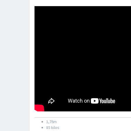
1,76m
85 kilos