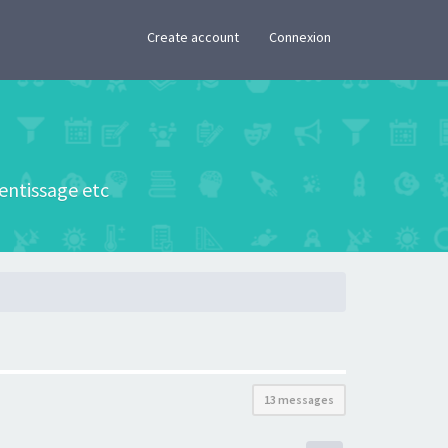
×
Create account
Connexion
rentissage etc
13 messages