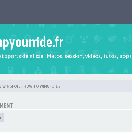
mpyourride.fr
t sports de glisse : Matos, session, videos, tutos, app
E WINGFOIL / HOW TO WINGFOIL ?
EMENT
r