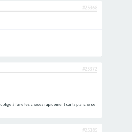
#25368
#25372
 oblige à faire les choses rapidement car la planche se
#25385