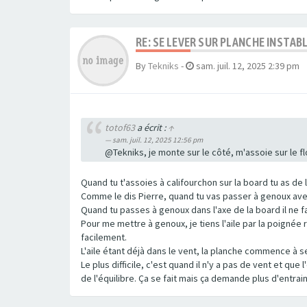
RE: SE LEVER SUR PLANCHE INSTA
By
Tekniks
-
sam. juil. 12, 2025 2:39 pm
totof63
a écrit :
↑
sam. juil. 12, 2025 12:56 pm
@Tekniks, je monte sur le côté, m'assoie sur le f
Quand tu t'assoies à califourchon sur la board tu as de l
Comme le dis Pierre, quand tu vas passer à genoux avec l
Quand tu passes à genoux dans l'axe de la board il ne fa
Pour me mettre à genoux, je tiens l'aile par la poignée
facilement.
L'aile étant déjà dans le vent, la planche commence à se 
Le plus difficile, c'est quand il n'y a pas de vent et q
de l'équilibre. Ça se fait mais ça demande plus d'entra