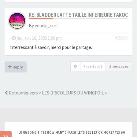
RE: BLADDER LATTE TAILLE INFERIEURE TAKOON V
By
youdig_surf
-
jeu. avr. 16, 2026 1:06 pm
#25989
Interressant à savoir, merci pour le partage.
Page
1
sur
1
2 messages
Reply
Retourner vers « LES BRICOLEURS DU WINGFOIL »
LONG LONG TITLE HOW MANY CHARS? LETS SEE 123 OK MORE? YES 60