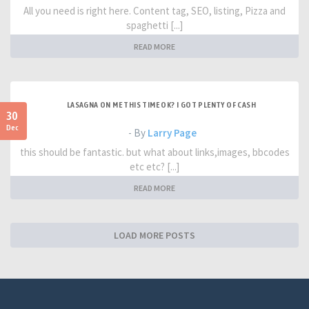
All you need is right here. Content tag, SEO, listing, Pizza and
spaghetti [...]
READ MORE
LASAGNA ON ME THIS TIME OK? I GOT PLENTY OF CASH
30
Dec
- By
Larry Page
this should be fantastic. but what about links,images, bbcodes
etc etc? [...]
READ MORE
LOAD MORE POSTS