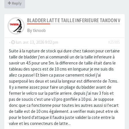
Reply
BLADDER LATTE TAILLE INFERIEURE TAKOON V3
By
tknoob
-
lun. avr. 13, 2026 9:02 pm
#25985
Suite à la rupture de stock qui dure chez takoon pour certaine
taille de bladder j'en ai commandé un de la taille inferieure à
savoir un 4.5 pour une 5m. la difference de taille était dans le
tableau des specs est de 10 cms en longueur je me suis dis
allez ca passe! Et bien ca passe carrement nickel j'ai
superposé les deux et seul la longeur est differente de 7cms.
Il y a meme assez pour faire un pliage du bladder avant de
fermer le velcro sur la partie arriere. depuis j'ai nav 3 fois et
pas de soucis c'est une v3 pro gonflée a 10 psi. Je suppose
donc que ca fonctionne pour toutes les autres aussi si l'ecart
de taille est de 10 cms également. a verifier mais peut etre ok
pour le bord d'attaque il faudra juste valider la cote entre la
valve et les connecteurs de latte...