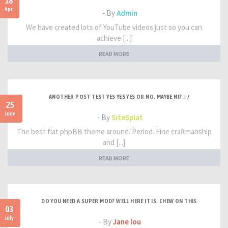
18
Apr
- By
Admin
We have created lots of YouTube videos just so you can
achieve [...]
READ MORE
ANOTHER POST TEST YES YES YES OR NO, MAYBE NI? :-/
25
June
- By
SiteSplat
The best flat phpBB theme around. Period. Fine craftmanship
and [...]
READ MORE
DO YOU NEED A SUPER MOD? WELL HERE IT IS. CHEW ON THIS
03
July
- By
Jane lou