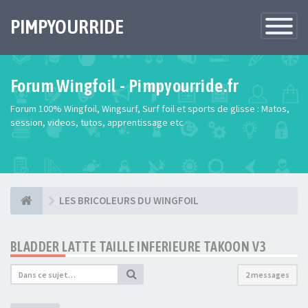
PIMPYOURRIDE
Toggle
Navigatio
Forum Wingfoil - Pimpyourride.fr
Forum 100% Wingfoil, Wingsurf, Surf foil et sports de glisse : Matos,
session, videos, tutos, apprentissage etc
LES BRICOLEURS DU WINGFOIL
BLADDER LATTE TAILLE INFERIEURE TAKOON V3
2 messages