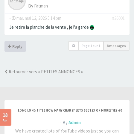
By
Fatman
-
mar. mai 12, 2026 5:14 pm
#26001
Je retire la planche de la vente , je l'a garde
Page
1
sur
1
8 messages
Reply
Retourner vers « PETITES ANNONCES »
LONG LONG TITLE HOW MANY CHARS? LETS SEE 123 OK MORE? YES 60
18
Apr
- By
Admin
We have created lots of YouTube videos just so you can