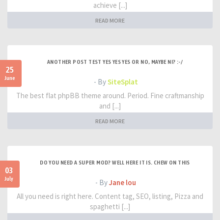
achieve [...]
READ MORE
ANOTHER POST TEST YES YES YES OR NO, MAYBE NI? :-/
25
June
- By
SiteSplat
The best flat phpBB theme around. Period. Fine craftmanship
and [...]
READ MORE
DO YOU NEED A SUPER MOD? WELL HERE IT IS. CHEW ON THIS
03
July
- By
Jane lou
All you need is right here. Content tag, SEO, listing, Pizza and
spaghetti [...]