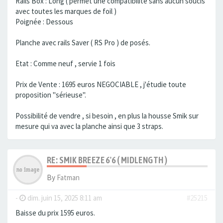
Rails Box : Long ( permet une compatibilité sans aucun soucis
avec toutes les marques de foil )
Poignée : Dessous
Planche avec rails Saver ( RS Pro ) de posés.
Etat : Comme neuf , servie 1 fois
Prix de Vente : 1695 euros NEGOCIABLE , j'étudie toute
proposition "sérieuse".
Possibilité de vendre , si besoin , en plus la housse Smik sur
mesure qui va avec la planche ainsi que 3 straps.
RE: SMIK BREEZE 6'6 ( MIDLENGTH )
By
Fatman
-
dim. juin 15, 2025 8:11 am
#25215
Baisse du prix 1595 euros.