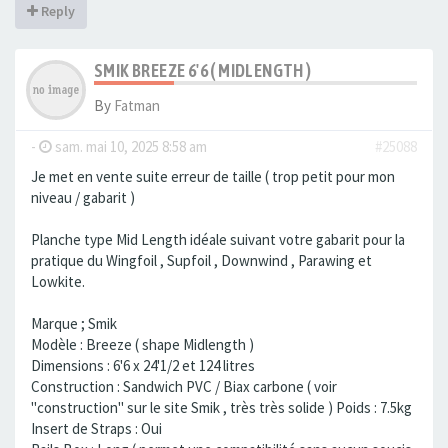
Reply
SMIK BREEZE 6'6 ( MIDLENGTH )
By
Fatman
-
sam. mai 10, 2025 8:58 am
#25088
Je met en vente suite erreur de taille ( trop petit pour mon
niveau / gabarit )
Planche type Mid Length idéale suivant votre gabarit pour la
pratique du Wingfoil , Supfoil , Downwind , Parawing et
Lowkite.
Marque ; Smik
Modèle : Breeze ( shape Midlength )
Dimensions : 6'6 x 24'1/2 et 124 litres
Construction : Sandwich PVC / Biax carbone ( voir
"construction" sur le site Smik , très très solide ) Poids : 7.5kg
Insert de Straps : Oui