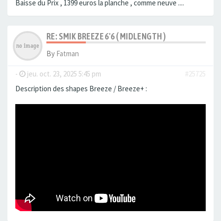
Baisse du Prix , 1399 euros la planche , comme neuve ....
RE: SMIK BREEZE 6'6 ( MIDLENGTH )
By
Fatman
-
jeu. oct. 23, 2025 5:45 pm
#25725
Description des shapes Breeze / Breeze+ :