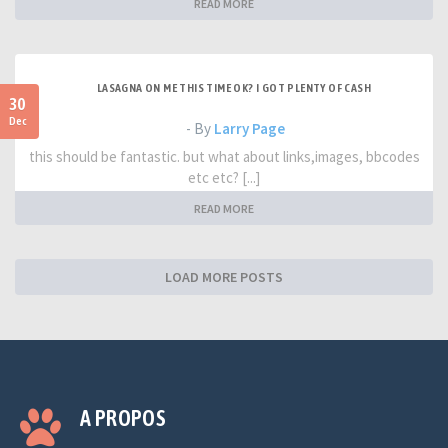
READ MORE
LASAGNA ON ME THIS TIME OK? I GOT PLENTY OF CASH
30
Dec
- By
Larry Page
this should be fantastic. but what about links,images, bbcodes
etc etc? [...]
READ MORE
LOAD MORE POSTS
A PROPOS