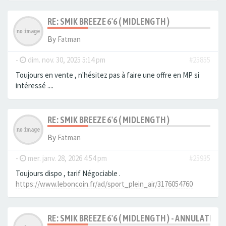
RE: SMIK BREEZE 6'6 ( MIDLENGTH )
By
Fatman
-
dim. nov. 30, 2025 5:14 pm
#25855
Toujours en vente , n'hésitez pas à faire une offre en MP si
intéressé ....
RE: SMIK BREEZE 6'6 ( MIDLENGTH )
By
Fatman
-
mer. janv. 28, 2026 4:54 pm
#25935
Toujours dispo , tarif Négociable .
https://www.leboncoin.fr/ad/sport_plein_air/3176054760
RE: SMIK BREEZE 6'6 ( MIDLENGTH ) - ANNULATION 