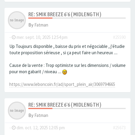
RE: SMIK BREEZE 6'6 ( MIDLENGTH )
By
Fatman
-
mer. sept. 10, 2025 12:54 pm
#25590
Up Toujours disponible , baisse du prix et négociable , j'étudie
toute proposition sérieuse , si ça peut faire un heureux ....
Cause de la vente : Trop optimiste sur les dimensions / volume
pour mon gabarit / niveau ....
https://www.leboncoin.fr/ad/sport_plein_air/3069794665
RE: SMIK BREEZE 6'6 ( MIDLENGTH )
By
Fatman
-
dim. oct. 12, 2025 12:05 pm
#25673