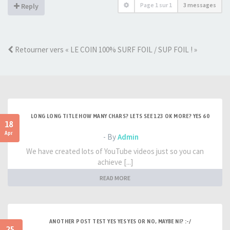
Page
1
sur
1
3 messages
Reply
Retourner vers « LE COIN 100% SURF FOIL / SUP FOIL ! »
LONG LONG TITLE HOW MANY CHARS? LETS SEE 123 OK MORE? YES 60
18
Apr
- By
Admin
We have created lots of YouTube videos just so you can
achieve [...]
READ MORE
ANOTHER POST TEST YES YES YES OR NO, MAYBE NI? :-/
25