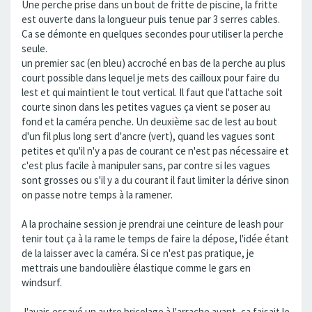
Une perche prise dans un bout de fritte de piscine, la fritte
est ouverte dans la longueur puis tenue par 3 serres cables.
Ca se démonte en quelques secondes pour utiliser la perche
seule.
un premier sac (en bleu) accroché en bas de la perche au plus
court possible dans lequel je mets des cailloux pour faire du
lest et qui maintient le tout vertical. Il faut que l'attache soit
courte sinon dans les petites vagues ça vient se poser au
fond et la caméra penche. Un deuxième sac de lest au bout
d'un fil plus long sert d'ancre (vert), quand les vagues sont
petites et qu'il n'y a pas de courant ce n'est pas nécessaire et
c'est plus facile à manipuler sans, par contre si les vagues
sont grosses ou s'il y a du courant il faut limiter la dérive sinon
on passe notre temps à la ramener.
A la prochaine session je prendrai une ceinture de leash pour
tenir tout ça à la rame le temps de faire la dépose, l'idée étant
de la laisser avec la caméra. Si ce n'est pas pratique, je
mettrais une bandoulière élastique comme le gars en
windsurf.
J'avais essayé un autre bricolage à l'arrache avant, ça faisait le