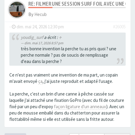
RE: FILMER UNE SESSION SURF FOIL AVEC UNE C
By
Hecub
-
dim. mai 24, 2026 12:30 pm
#26005
youdig_surf
a écrit :
↑
dim. mai 17, 2026 8:57 pm
très bonne invention la perche tu as pris quoi ? une
perche normale ? pas de soucis de remplissage
d'eau dans la perche ?
Ce n'est pas vraiment une invention de ma part, un copain
m'avait envoyé
ça
, j'ai juste reproduit et adapté l'usage.
La perche, c'est un brin d'une canne à pêche cassée sur
laquelle j'ai attaché une fixation GoPro (avec du fil de couture
fixé par un peu d'expoy
façon ligature d'un anneaux
). Avec un
peu de mousse emballé dans du chatterton pour assurer la
flottabilité même si elle est utilisée sans la fritte autour.