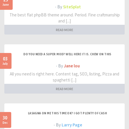
June
- By
SiteSplat
The best flat phpBB theme around. Period. Fine craftmanship
and [...]
READ MORE
DO YOU NEED A SUPER MOD? WELL HERE IT IS. CHEW ON THIS
03
July
- By
Jane lou
All you need is right here. Content tag, SEO, listing, Pizza and
spaghetti [...]
READ MORE
LASAGNA ON ME THIS TIME OK? I GOT PLENTY OF CASH
30
Dec
- By
Larry Page