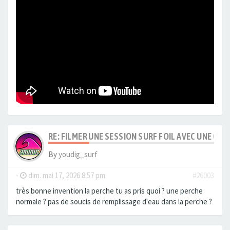
RE: FILMER UNE SESSION SURF FOIL AVEC UNE C
By
youdig_surf
-
dim. mai 17, 2026 8:57 pm
#26003
très bonne invention la perche tu as pris quoi ? une perche
normale ? pas de soucis de remplissage d'eau dans la perche ?