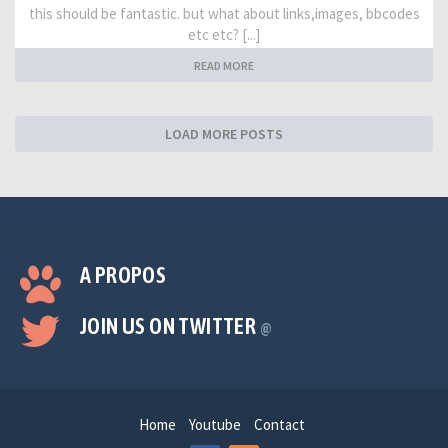
this should be fantastic. but what about links,images, bbcodes
etc etc? [...]
READ MORE
LOAD MORE POSTS
A PROPOS
JOIN US ON TWITTER
@
Home
Youtube
Contact