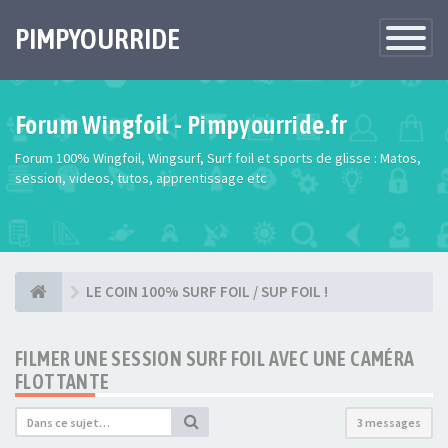
PIMPYOURRIDE
Toggle
Navigatio
Forum Wingfoil - Pimpyourride.fr
Forum 100% Wingfoil, Wingsurf, Surf foil et sports de glisse : Matos,
session, videos, tutos, apprentissage etc
LE COIN 100% SURF FOIL / SUP FOIL !
FILMER UNE SESSION SURF FOIL AVEC UNE CAMÉRA
FLOTTANTE
3 messages