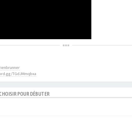
rienbrunner
scord.gg/TGdJMmqbxa
 CHOISIR POUR DÉBUTER