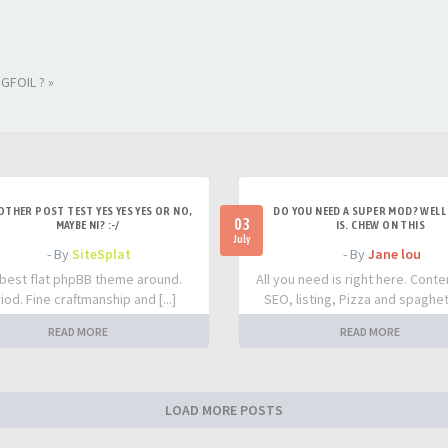
GFOIL ? »
OTHER POST TEST YES YES YES OR NO,
DO YOU NEED A SUPER MOD? WELL 
03
MAYBE NI? :-/
IS. CHEW ON THIS
July
- By
SiteSplat
- By
Jane lou
best flat phpBB theme around.
All you need is right here. Conte
iod. Fine craftmanship and [...]
SEO, listing, Pizza and spaghetti
READ MORE
READ MORE
LOAD MORE POSTS