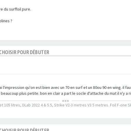
e du surffoil pure.
plines ?
 CHOISIR POUR DÉBUTER
j'ai l'impression qu'on est bien avec un 70 en surf et un 80ou 90 en wing. il fa
beaucoup plus petite. bon en clair a part le socle d'attache du mat il n'y a rie
et 105 litres, DLab 2022 4 & 5.5, Strike V2-3 metres V3 5 metres. Foil F-one
 CHOISIR POUR DÉBUTER