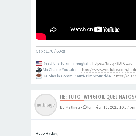
Gab : 1.70 / 60kg
Read this forum in english :
https://bit.ly/3BTGEpd
Ma Chaine Youtube :
https://www.youtube.com/had
Rejoins la Communauté PimpYourRide :
https://di
RE: TUTO - WINGFOIL QUEL MATOS
By
Mathieu
-
lun. févr. 15, 2021 10:57 pm
Hello Hadou,