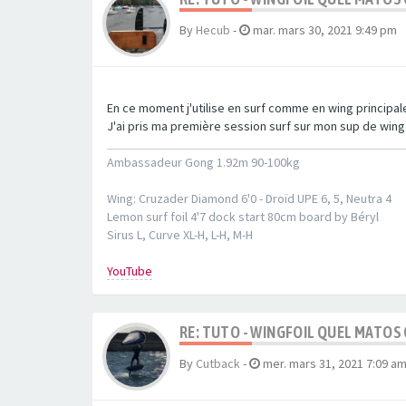
By
Hecub
-
mar. mars 30, 2021 9:49 pm
En ce moment j'utilise en surf comme en wing principal
J'ai pris ma première session surf sur mon sup de wing
Ambassadeur Gong 1.92m 90-100kg
Wing: Cruzader Diamond 6'0 - Droïd UPE 6, 5, Neutra 4
Lemon surf foil 4'7 dock start 80cm board by Béryl
Sirus L, Curve XL-H, L-H, M-H
YouTube
RE: TUTO - WINGFOIL QUEL MATOS
By
Cutback
-
mer. mars 31, 2021 7:09 a