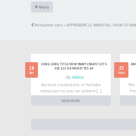
Reply
Retourner vers « APPRENDRE LE WINGFOIL / HOW TO WIN
LONG LONG TITLE HOW MANY CHARS? LETS
AN
18
25
SEE 123 OK MORE? YES 60
Apr
June
- By
Admin
We have created lots of YouTube
The 
videos just so you can achieve [...]
Per
READ MORE