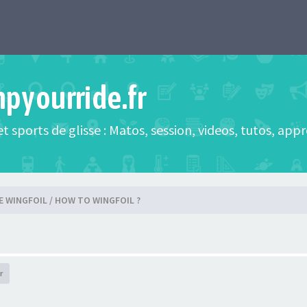
mpyourride.fr
t sports de glisse : Matos, session, videos, tutos, app
E WINGFOIL / HOW TO WINGFOIL ?
r