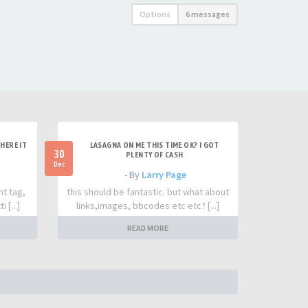
Options
6 messages
HERE IT
LASAGNA ON ME THIS TIME OK? I GOT
30
PLENTY OF CASH
Dec
- By
Larry Page
nt tag,
this should be fantastic. but what about
 [...]
links,images, bbcodes etc etc? [...]
READ MORE