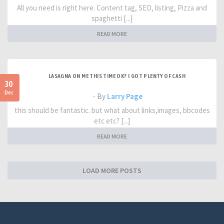
All you need is right here. Content tag, SEO, listing, Pizza and
spaghetti [...]
READ MORE
LASAGNA ON ME THIS TIME OK? I GOT PLENTY OF CASH
30
Dec
- By
Larry Page
this should be fantastic. but what about links,images, bbcodes
etc etc? [...]
READ MORE
LOAD MORE POSTS