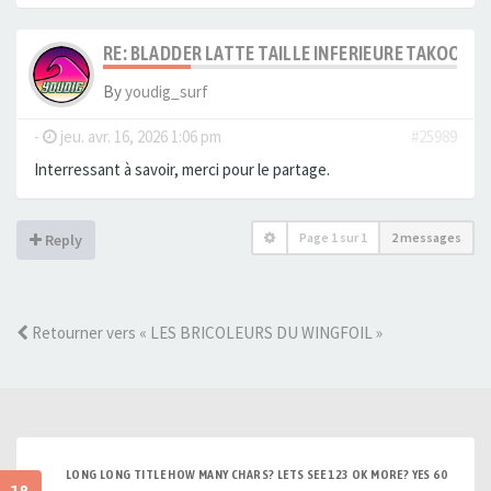
RE: BLADDER LATTE TAILLE INFERIEURE TAKOON V
By
youdig_surf
-
jeu. avr. 16, 2026 1:06 pm
#25989
Interressant à savoir, merci pour le partage.
Page
1
sur
1
2 messages
Reply
Retourner vers « LES BRICOLEURS DU WINGFOIL »
LONG LONG TITLE HOW MANY CHARS? LETS SEE 123 OK MORE? YES 60