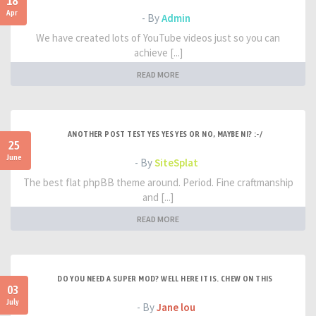
18
Apr
- By
Admin
We have created lots of YouTube videos just so you can
achieve [...]
READ MORE
ANOTHER POST TEST YES YES YES OR NO, MAYBE NI? :-/
25
June
- By
SiteSplat
The best flat phpBB theme around. Period. Fine craftmanship
and [...]
READ MORE
DO YOU NEED A SUPER MOD? WELL HERE IT IS. CHEW ON THIS
03
July
- By
Jane lou