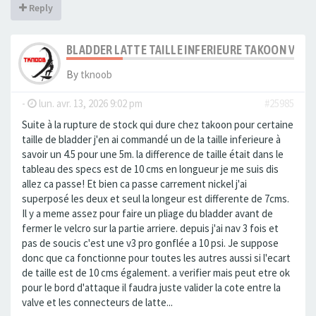
Reply
BLADDER LATTE TAILLE INFERIEURE TAKOON V3
By
tknoob
-
lun. avr. 13, 2026 9:02 pm
#25985
Suite à la rupture de stock qui dure chez takoon pour certaine
taille de bladder j'en ai commandé un de la taille inferieure à
savoir un 4.5 pour une 5m. la difference de taille était dans le
tableau des specs est de 10 cms en longueur je me suis dis
allez ca passe! Et bien ca passe carrement nickel j'ai
superposé les deux et seul la longeur est differente de 7cms.
Il y a meme assez pour faire un pliage du bladder avant de
fermer le velcro sur la partie arriere. depuis j'ai nav 3 fois et
pas de soucis c'est une v3 pro gonflée a 10 psi. Je suppose
donc que ca fonctionne pour toutes les autres aussi si l'ecart
de taille est de 10 cms également. a verifier mais peut etre ok
pour le bord d'attaque il faudra juste valider la cote entre la
valve et les connecteurs de latte...