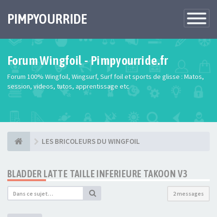
PIMPYOURRIDE
Toggle
Navigatio
Forum Wingfoil - Pimpyourride.fr
Forum 100% Wingfoil, Wingsurf, Surf foil et sports de glisse : Matos,
session, videos, tutos, apprentissage etc
LES BRICOLEURS DU WINGFOIL
BLADDER LATTE TAILLE INFERIEURE TAKOON V3
2 messages