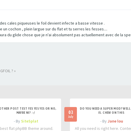
es cales piqueuses le foil devient infecte a basse vitesse .
me un cochon , plein largue sur du flat et tu serres les fesses....
 aura du glide chose que je n'ai absolument pas actuellement avec de la sp
GFOIL ? »
OTHER POST TEST YES YES YES OR NO,
DO YOU NEED A SUPER MOD? WELL 
03
MAYBE NI? :-/
IS. CHEW ON THIS
July
- By
SiteSplat
- By
Jane lou
best flat phpBB theme around.
All you need is right here. Conte