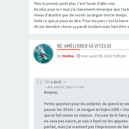
Plus tu prends petit plus c'est facile d'aller vite.
De plus pour la v max j'ai clairement remarque que l'as
mieux d'abattre que de rester au largue tout le temps.
Voilà ce que je peux en dire. Pour ma part c'est la barr
Ah oui dernière chose ça paraît évident mais faut être s
RE: AMÉLIORER SA VITESSE
By
Hadou
-
mar. août 09, 2022 9:09 pm
Tib
a écrit :
↑
dim. août 07, 2022 4:17 pm
Bonjour,
Petite question pour les adeptes du speed en win
passer les 20 kts ! Je navigue en Kujira 1095 + St
que le foil sature en vitesse. J'essaie de le faire
ne veux pas suivre, je suis a fond sur les appuies m
parfait, mais j'ai vraiment pas l'impression de fai