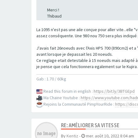
Merci !
Thibaud
La 1095 n'est pas une aile conçue pour aller vite...elle
assez conséquente. Une 980 nou 750 sera plus indiqué 
J'avais fait 26noeuds avec l'Axis HPS 700 (890cm2) et a
avant lorsque je depassait les 20 noeuds.
Ce reglage etait detestable à 15 noeuds mais adapté à 
je pense que cela fonctionnera egalement sur le Kujira.
Gab : 1.70 / 60kg
Read this forum in english :
https://bit.ly/3BTGEpd
Ma Chaine Youtube :
https://www.youtube.com/had
Rejoins la Communauté PimpYourRide :
https://di
RE: AMÉLIORER SA VITESSE
By
Kentiz
-
mer. août 10, 2022 8:04 am