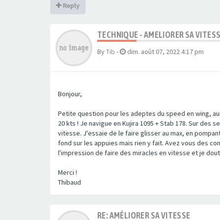
Reply
TECHNIQUE - AMELIORER SA VITES
By
Tib
-
dim. août 07, 2022 4:17 pm
Bonjour,
Petite question pour les adeptes du speed en wing, aur
20 kts ! Je navigue en Kujira 1095 + Stab 178. Sur des se
vitesse. J'essaie de le faire glisser au max, en pompant,
fond sur les appuies mais rien y fait. Avez vous des conse
l'impression de faire des miracles en vitesse et je doute
Merci !
Thibaud
RE: AMÉLIORER SA VITESSE