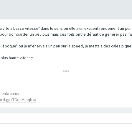
 "va vite a basse vitesse" dans le sens ou elle a un exellent rendement au pu
pour bombarder un peu plus mais ces foils ont le défaut de generer pas ma
 "l'époque" ou je m'enervais un peu sur la speed, je mettais des cales piq
plus haute vitesse.
rienbrunner
scord.gg/TGdJMmqbxa