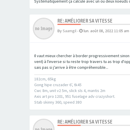
Systématiquement ça calcule avec un ou deux noeuds 
RE: AMÉLIORER SA VITESSE
By
Saamgil
-
lun. août 08, 2022 11:05 am
Il vaut mieux chercher à border progressivement sinon tu 
vent) à l'inverse si tu reste trop travers tu as trop d'o
sais pas si j'arrive à être compréhensible...
182cm, 65kg
Gong hipe cruzader 6’, tk45
Cwc 8m, unit v2 5m, slick sls 4, mantis 2m
Axis art pro 1201, 951 fuselage adv crazyshort.
Stab skinny 360, speed 380
RE: AMÉLIORER SA VITESSE