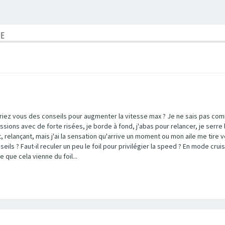
SE
iez vous des conseils pour augmenter la vitesse max ? Je ne sais pas comme
ssions avec de forte risées, je borde à fond, j'abas pour relancer, je serre l
 relançant, mais j'ai la sensation qu'arrive un moment ou mon aile me tire ver
ils ? Faut-il reculer un peu le foil pour privilégier la speed ? En mode cruisi
 que cela vienne du foil...