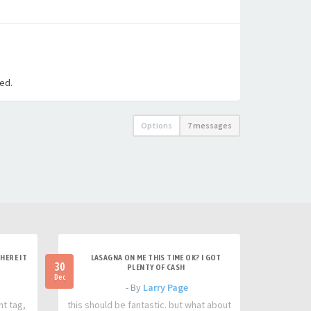
eed.
Options
7 messages
HERE IT
LASAGNA ON ME THIS TIME OK? I GOT
30
PLENTY OF CASH
Dec
- By
Larry Page
nt tag,
this should be fantastic. but what about