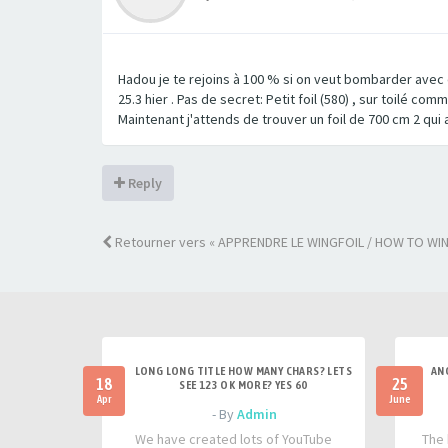
Hadou je te rejoins à 100 % si on veut bombarder avec d
25.3 hier . Pas de secret: Petit foil (580) , sur toilé com
Maintenant j'attends de trouver un foil de 700 cm 2 qui
Reply
Retourner vers « APPRENDRE LE WINGFOIL / HOW TO WIN
LONG LONG TITLE HOW MANY CHARS? LETS
AN
18
25
SEE 123 OK MORE? YES 60
Apr
June
- By
Admin
We have created lots of YouTube
The 