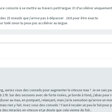
tuce consiste à se mettre au travers petit largue. Et d'accélérer uniquemen
e des 25 noeuds que j'arrive pas à dépasser . 24.8 pour être exacte.
ur toilé sinon tu peux pas accélérer au largue.
g, auriez vous des conseils pour augmenter la vitesse max ? Je ne sais pas
ab 178. Sur des sessions avec de forte risées, je borde à fond, j'abas pour re
 glisser au max, en pompant, relançant, mais j'ai la sensation qu'arrive un mo
ais rien y fait. Avez vous des conseils ? Faut-il reculer un peu le foil pour p
re des miracles en vitesse et je doute que cela vienne du foil...