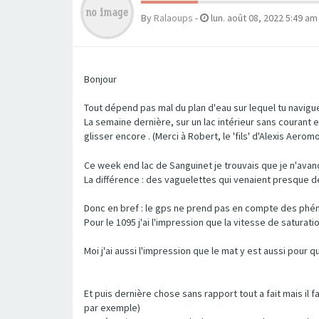
By
Ralaoups
-
lun. août 08, 2022 5:49 am
Bonjour
Tout dépend pas mal du plan d'eau sur lequel tu navigu
La semaine dernière, sur un lac intérieur sans courant et
glisser encore . (Merci à Robert, le 'fils' d'Alexis Aerom
Ce week end lac de Sanguinet je trouvais que je n'avanç
La différence : des vaguelettes qui venaient presque d
Donc en bref : le gps ne prend pas en compte des phé
Pour le 1095 j'ai l'impression que la vitesse de saturat
Moi j'ai aussi l'impression que le mat y est aussi pour 
Et puis dernière chose sans rapport tout a fait mais il 
par exemple)