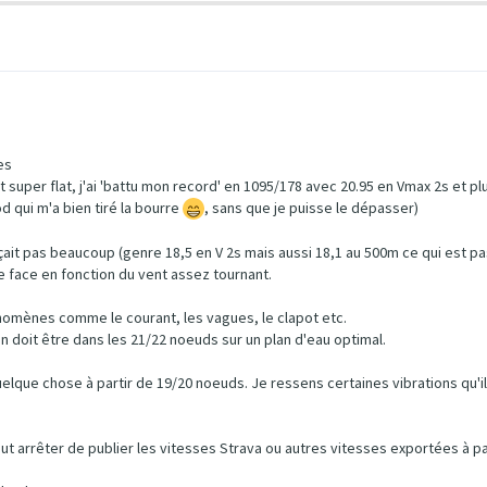
es
 super flat, j'ai 'battu mon record' en 1095/178 avec 20.95 en Vmax 2s et plu
od qui m'a bien tiré la bourre
, sans que je puisse le dépasser)
ait pas beaucoup (genre 18,5 en V 2s mais aussi 18,1 au 500m ce qui est pa
e face en fonction du vent assez tournant.
nomènes comme le courant, les vagues, le clapot etc.
ion doit être dans les 21/22 noeuds sur un plan d'eau optimal.
quelque chose à partir de 19/20 noeuds. Je ressens certaines vibrations qu'i
faut arrêter de publier les vitesses Strava ou autres vitesses exportées à p