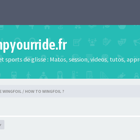
mpyourride.fr
t sports de glisse : Matos, session, videos, tutos, app
E WINGFOIL / HOW TO WINGFOIL ?
r